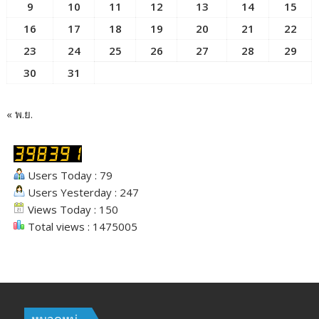
9
10
11
12
13
14
15
16
17
18
19
20
21
22
23
24
25
26
27
28
29
30
31
« พ.ย.
Users Today : 79
Users Yesterday : 247
Views Today : 150
Total views : 1475005