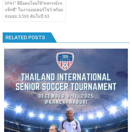
เรื่อง
SPA1” ฝีมือคนไทยให้“สหกรณ์รถ
b
er
bl
e
y
e
k
k
แท็กซี่” ในงานมอเตอร์โชว์ พร้อม
o
r
dI
Li
ส่งมอบ 3,500 คันในปี 63
o
n
n
k
k
RELATED POSTS