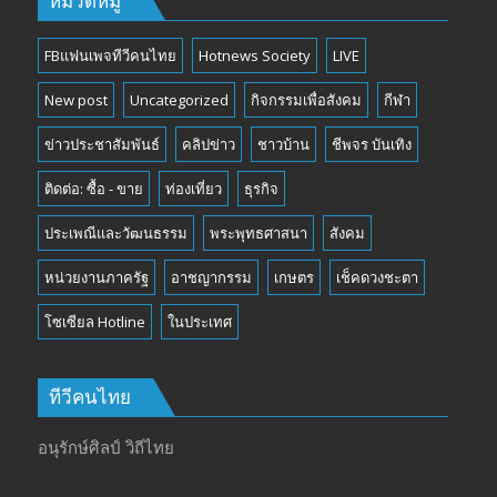
หมวดหมู่
FBแฟนเพจทีวีคนไทย
Hotnews Society
LIVE
New post
Uncategorized
กิจกรรมเพื่อสังคม
กีฬา
ข่าวประชาสัมพันธ์
คลิปข่าว
ชาวบ้าน
ชีพจร บันเทิง
ติดต่อ: ซื้อ - ขาย
ท่องเที่ยว
ธุรกิจ
ประเพณีและวัฒนธรรม
พระพุทธศาสนา
สังคม
หน่วยงานภาครัฐ
อาชญากรรม
เกษตร
เช็คดวงชะตา
โซเซียล Hotline
ในประเทศ
ทีวีคนไทย
อนุรักษ์ศิลป์ วิถีไทย