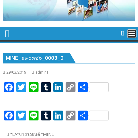
MINE_๑๙๐๓๒๖_0003_0
29/03/2019
admin1
F
T
Li
T
Li
C
S
ac
w
n
u
n
o
h
e
itt
e
m
k
p
ar
F
T
Li
T
Li
C
S
b
er
bl
e
y
e
ac
w
n
u
n
o
h
o
r
dI
Li
แนะแนว
e
itt
e
m
k
p
ar
o
n
n
“EA”ขายรถยนต์ “MINE