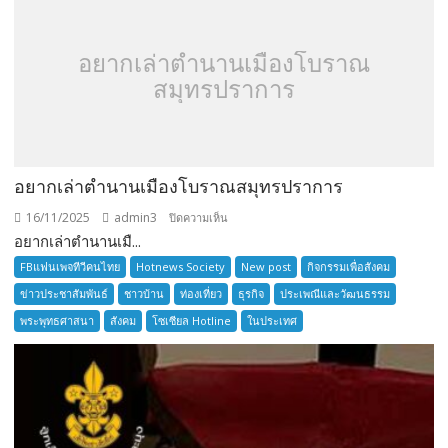
อยากเล่าตำนานเมืองโบราณ
สมุทรปราการ
อยากเล่าตำนานเมืองโบราณสมุทรปราการ
16/11/2025
admin3
บน
ปิดความเห็น
อยากเล่าตำนานเมื...
อยาก
เล่า
FBแฟนเพจทีวีคนไทย
Hotnews Society
New post
กิจกรรมเพื่อสังคม
ตำนาน
ข่าวประชาสัมพันธ์
ชาวบ้าน
ท่องเที่ยว
ธุรกิจ
ประเพณีและวัฒนธรรม
เมือง
พระพุทธศาสนา
สังคม
โซเซียล Hotline
ในประเทศ
โบราณ
สมุทรปราการ