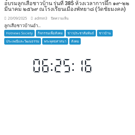
อบรมลูกเสือชาวบ้าน รุ่นที่ 385 ห้วงเวลาการฝึก ๑๙-๒๒
มีนาคม ๒๕๖๙ ณโรงเรียนเมืองพัทยา๘ (วัดชัยมงคล)
20/09/2025
admin3
บน
ปิดความเห็น
ลูกเสือชาวบ้านอำ...
ลูก
เสือ
Hotnews Society
กิจกรรมเพื่อสังคม
ข่าวประชาสัมพันธ์
ชาวบ้าน
ชาว
ประเพณีและวัฒนธรรม
พระพุทธศาสนา
สังคม
บ้าน
อำเภอ
บางละมุง
เปิด
รับ
สมัคร
ผู้รับ
การ
อบรม
ลูก
เสือ
ชาว
บ้าน
รุ่น