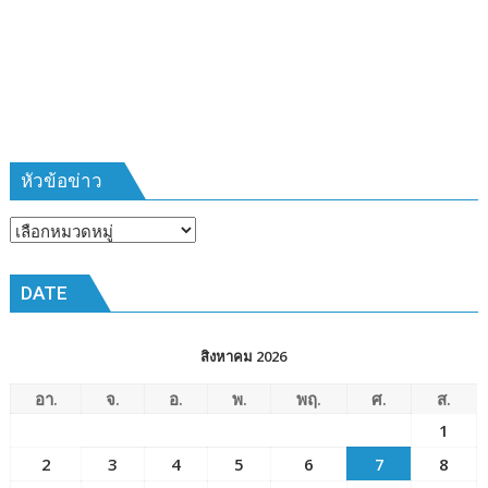
ที่
385
ห้วง
เวลา
การ
ฝึก
๑๙-๒๒
มีนาคม
หัวข้อข่าว
๒๕๖๙
ณ
หัวข้อ
โรงเรียน
ข่าว
เมือง
DATE
พัทยา๘
(วัด
ชัยมงคล)
สิงหาคม 2026
อา.
จ.
อ.
พ.
พฤ.
ศ.
ส.
1
2
3
4
5
6
7
8