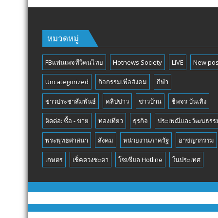
หมวดหมู่
FBแฟนเพจทีวีคนไทย
Hotnews Society
LIVE
New pos
Uncategorized
กิจกรรมเพื่อสังคม
กีฬา
ข่าวประชาสัมพันธ์
คลิปข่าว
ชาวบ้าน
ชีพจร บันเทิง
ติดต่อ: ซื้อ - ขาย
ท่องเที่ยว
ธุรกิจ
ประเพณีและวัฒนธรร
พระพุทธศาสนา
สังคม
หน่วยงานภาครัฐ
อาชญากรรม
เกษตร
เช็คดวงชะตา
โซเซียล Hotline
ในประเทศ
Pr