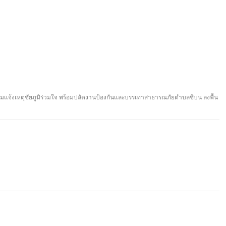
แจ้งเหตุชัยภูมิร่วมใจ พร้อมปลัดงานป้องกันและบรรเทาสาธารณภัยตำบลชีบน ลงพื้น