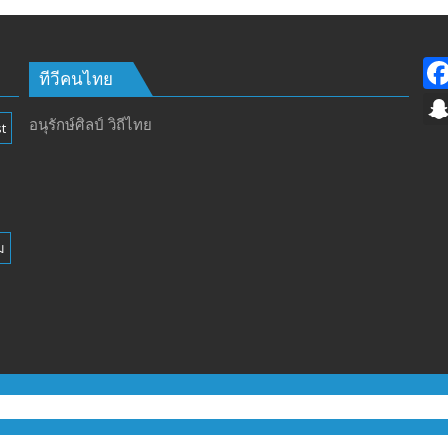
ทีวีคนไทย
อนุรักษ์ศิลป์ วิถีไทย
t
ม
ทีวีฅนไทย © tvkhonthai.com
oudly powered by WordPress
|
Theme: DuperMag by
Acme The