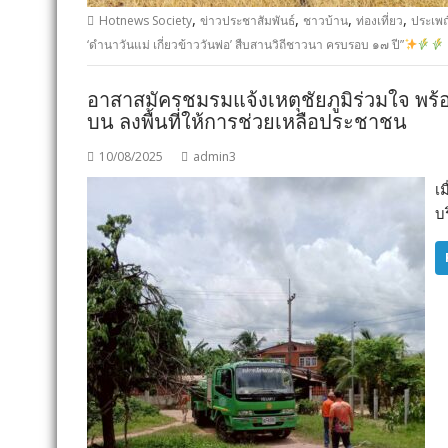
,
,
,
,
Hotnews Society
ข่าวประชาสัมพันธ์
ชาวบ้าน
ท่องเที่ยว
ประเพ
‘ดำนาวันแม่ เกี่ยวข้าววันพ่อ’ สืบสานวิถีชาวนา ครบรอบ ๑๗ ปี”
อาสาสมัครชมรมแจ้งเหตุชัยภูมิร่วมใจ พ
บน ลงพื้นที่ให้การช่วยเหลือประชาชน
10/08/2025
admin3
เม
บ