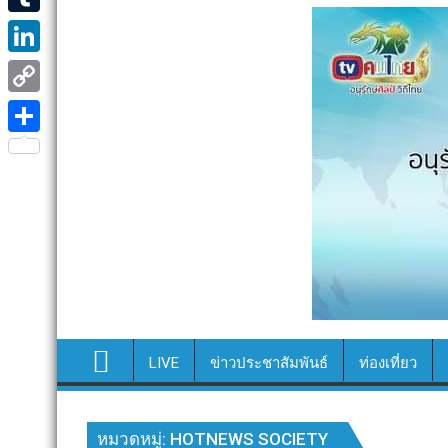
e
i
i
T
b
t
n
u
o
L
t
e
m
o
i
e
C
b
k
n
r
o
S
l
k
p
h
r
e
y
a
d
L
r
I
i
e
n
n
k
LIVE
ข่าวประชาสัมพันธ์
ท่องเที่ยว
หมวดหมู่:
HOTNEWS SOCIETY