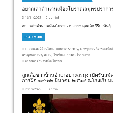
อยากเล่าตำนานเมืองโบราณสมุทรปรากา
16/11/2025
admin3
อยากเล่าตำนานเมืองโบราณ ๓ สาขา คุณเล็ก วิริยะพันธุ์… ผู
READ MORE
,
,
,
FBแฟนเพจทีวีคนไทย
Hotnews Society
New post
กิจกรรมเพื่อ
,
,
,
พระพุทธศาสนา
สังคม
โซเซียล Hotline
ในประเทศ
อยากเล่าตำนานเมืองโบราณ
ลูกเสือชาวบ้านอำเภอบางละมุง เปิดรับสมัคร
การฝึก ๑๙-๒๒ มีนาคม ๒๕๖๙ ณโรงเรียนเม
20/09/2025
admin3