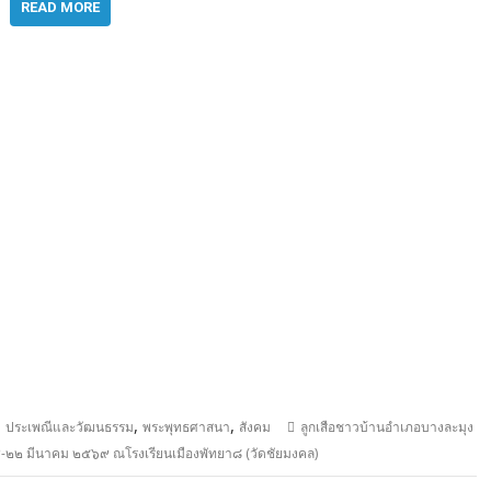
READ MORE
,
,
,
ประเพณีและวัฒนธรรม
พระพุทธศาสนา
สังคม
ลูกเสือชาวบ้านอำเภอบางละมุง
ก ๑๙-๒๒ มีนาคม ๒๕๖๙ ณโรงเรียนเมืองพัทยา๘ (วัดชัยมงคล)