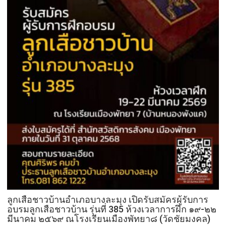
ลูกเสือชาวบ้านอำเภอบางละมุง เปิดรับสมัครผู้รับการ
อบรมลูกเสือชาวบ้าน รุ่นที่ 385 ห้วงเวลาการฝึก ๑๙-๒๒
มีนาคม ๒๕๖๙ ณโรงเรียนเมืองพัทยา๘ (วัดชัยมงคล)