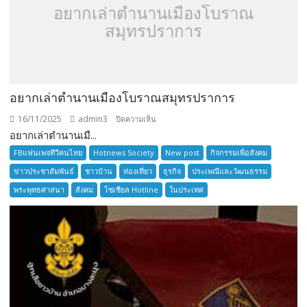
อยากเล่าตำนานเมืองโบราณ
สมุทรปราการ
อยากเล่าตำนานเมืองโบราณสมุทรปราการ
16/11/2025
admin3
บน
ปิดความเห็น
อยากเล่าตำนานเมื...
อยาก
เล่า
FBแฟนเพจทีวีคนไทย
Hotnews Society
New post
กิจกรรมเพื่อสังคม
ตำนาน
ข่าวประชาสัมพันธ์
ชาวบ้าน
ท่องเที่ยว
ธุรกิจ
ประเพณีและวัฒนธรรม
เมือง
พระพุทธศาสนา
สังคม
โซเซียล Hotline
ในประเทศ
โบราณ
สมุทรปราการ