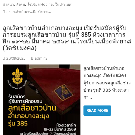
,
,
,
ศาสนา
สังคม
โซเซียล Hotline
ในประเทศ
อยากเล่าตำนานเมืองโบราณ
ลูกเสือชาวบ้านอำเภอบางละมุง เปิดรับสมัครผู้รับ
การอบรมลูกเสือชาวบ้าน รุ่นที่ 385 ห้วงเวลาการ
ฝึก ๑๙-๒๒ มีนาคม ๒๕๖๙ ณโรงเรียนเมืองพัทยา๘
(วัดชัยมงคล)
20/09/2025
admin3
ลูกเสือชาวบ้านอำเภอ
บางละมุง เปิดรับสมัคร
ผู้รับการอบรมลูกเสือชาว
บ้าน รุ่นที่ 385 ห้วงเวลา
กา…
READ MORE