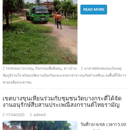
READ MORE
,
,
Hotnews Society
กิจกรรมเพื่อสังคม
ชาวบ้าน
อาสาสมัครชมรมแจ้งเหตุ
ชัยภูมิร่วมใจ พร้อมปลัดงานป้องกันและบรรเทาสาธารณภัยตำบลชีบน ลงพื้นที่ให้การ
ช่วยเหลือประชาชน
เขตบางขุนเทียนร่วมกับชุมชนวัดบางกระดี่ได้จัด
งานอนุรักษ์สืบสานประเพณืสงกรานต์ไทยรามัญ
17/04/2025
admin3
วันที่16/4/68 เวลา15.00