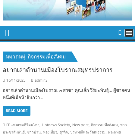
หมวดหมู่:
กิจกรรมเพื่อสังคม
อยากเล่าตำนานเมืองโบราณสมุทรปราการ
16/11/2025
admin3
อยากเล่าตำนานเมืองโบราณ ๓ สาขา คุณเล็ก วิริยะพันธุ์… ผู้ชายคน
หนึ่งที่เมื่อห้าสิบกว่า…
READ MORE
,
,
,
,
FBแฟนเพจทีวีคนไทย
Hotnews Society
New post
กิจกรรมเพื่อสังคม
ข่าว
,
,
,
,
,
ประชาสัมพันธ์
ชาวบ้าน
ท่องเที่ยว
ธุรกิจ
ประเพณีและวัฒนธรรม
พระพุทธ