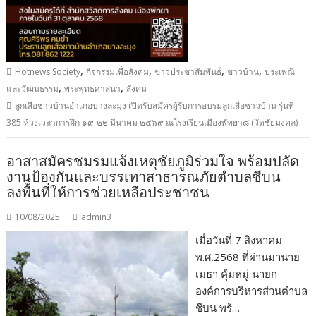
,
,
,
,
Hotnews Society
กิจกรรมเพื่อสังคม
ข่าวประชาสัมพันธ์
ชาวบ้าน
ประเพณี
,
,
และวัฒนธรรม
พระพุทธศาสนา
สังคม
ลูกเสือชาวบ้านอำเภอบางละมุง เปิดรับสมัครผู้รับการอบรมลูกเสือชาวบ้าน รุ่นที่
385 ห้วงเวลาการฝึก ๑๙-๒๒ มีนาคม ๒๕๖๙ ณโรงเรียนเมืองพัทยา๘ (วัดชัยมงคล)
อาสาสมัครชมรมแจ้งเหตุชัยภูมิร่วมใจ พร้อมปลัด
งานป้องกันและบรรเทาสาธารณภัยตำบลชีบน
ลงพื้นที่ให้การช่วยเหลือประชาชน
10/08/2025
admin3
เมื่อวันที่ 7 สิงหาคม
พ.ศ.2568 ที่ผ่านมานาย
เมธา คุ้มหมู่ นายก
องค์การบริหารส่วนตำบล
ชีบน พร้…