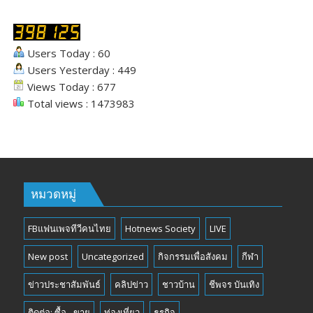
Users Today : 60
Users Yesterday : 449
Views Today : 677
Total views : 1473983
หมวดหมู่
FBแฟนเพจทีวีคนไทย
Hotnews Society
LIVE
New post
Uncategorized
กิจกรรมเพื่อสังคม
กีฬา
ข่าวประชาสัมพันธ์
คลิปข่าว
ชาวบ้าน
ชีพจร บันเทิง
ติดต่อ: ซื้อ - ขาย
ท่องเที่ยว
ธุรกิจ