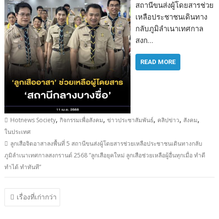
สถานีขนส่งผู้โดยสารช่วย
เหลือประชาชนเดินทาง
กลับภูมิลำเนาเทศกาล
สงก…
READ MORE
,
,
,
,
,
Hotnews Society
กิจกรรมเพื่อสังคม
ข่าวประชาสัมพันธ์
คลิปข่าว
สังคม
ในประเทศ
ลูกเสือจิตอาสาลงพื้นที่ 5 สถานีขนส่งผู้โดยสารช่วยเหลือประชาชนเดินทางกลับ
ภูมิลำเนาเทศกาลสงกรานต์ 2568 ”ลูกเสือยุคใหม่ ลูกเสือช่วยเหลือผู้อื่นทุกเมื่อ ทำดี
ทำได้ ทำทันที”
แนะแนว
เรื่องที่เก่ากว่า
เรื่อง