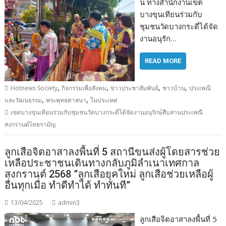
น ทางสำนักงานเขต
บางขุนเทียนร่วมกับ
ชุมชนวัดบางกระดี่ได้จัด
งานอนุรัก…
READ MORE
,
,
,
,
Hotnews Society
กิจกรรมเพื่อสังคม
ข่าวประชาสัมพันธ์
ชาวบ้าน
ประเพณี
,
,
และวัฒนธรรม
พระพุทธศาสนา
ในประเทศ
เขตบางขุนเทียนร่วมกับชุมชนวัดบางกระดี่ได้จัดงานอนุรักษ์สืบสานประเพณื
สงกรานต์ไทยรามัญ
ลูกเสือจิตอาสาลงพื้นที่ 5 สถานีขนส่งผู้โดยสารช่วย
เหลือประชาชนเดินทางกลับภูมิลำเนาเทศกาล
สงกรานต์ 2568 ”ลูกเสือยุคใหม่ ลูกเสือช่วยเหลือผู้
อื่นทุกเมื่อ ทำดีทำได้ ทำทันที”
13/04/2025
admin3
ลูกเสือจิตอาสาลงพื้นที่ 5