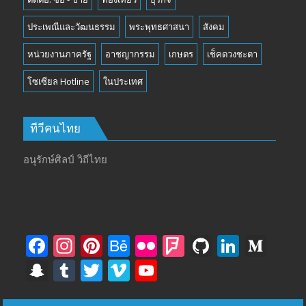
ประเพณีและวัฒนธรรม
พระพุทธศาสนา
สังคม
หน่วยงานภาครัฐ
อาชญากรรม
เกษตร
เช็คดวงชะตา
โซเซียล Hotline
ในประเทศ
ทีวีคนไทย
อนุรักษ์ศิลป์ วิถีไทย
F
In
Pi
B
Fli
F
Gi
Li
M
ac
st
nt
e
ck
o
t
n
e
S
T
T
Vi
Y
e
a
er
h
r
u
H
k
di
n
u
w
m
o