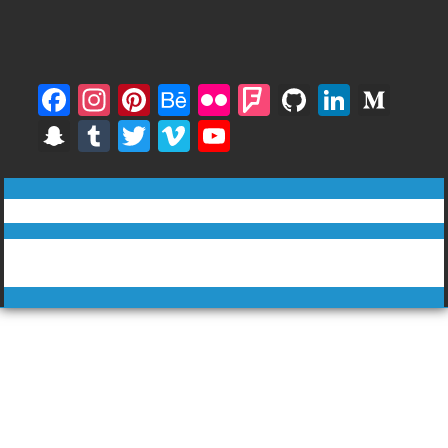
F
In
Pi
B
Fli
F
Gi
Li
M
ac
st
nt
e
ck
o
t
n
e
S
T
T
Vi
Y
e
a
er
h
r
u
H
k
di
n
u
w
m
o
b
gr
e
a
rs
u
e
u
a
m
itt
e
u
ทีวีฅนไทย © tvkhonthai.com
o
a
st
n
q
b
dI
m
p
bl
er
o
T
o
m
c
u
n
Proudly powered by WordPress
|
Theme: DuperMag by
Acme
c
r
u
Themes
k
e
ar
h
b
e
at
e
C
h
a