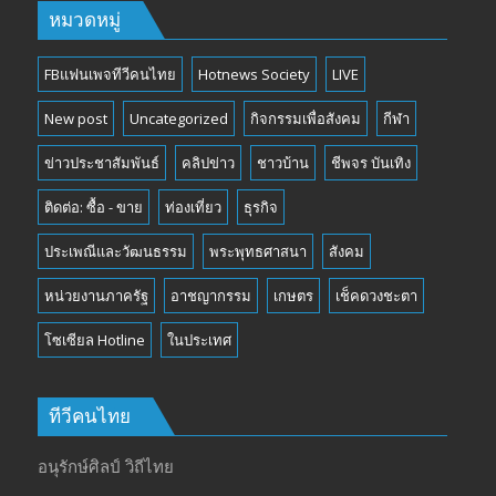
หมวดหมู่
FBแฟนเพจทีวีคนไทย
Hotnews Society
LIVE
New post
Uncategorized
กิจกรรมเพื่อสังคม
กีฬา
ข่าวประชาสัมพันธ์
คลิปข่าว
ชาวบ้าน
ชีพจร บันเทิง
ติดต่อ: ซื้อ - ขาย
ท่องเที่ยว
ธุรกิจ
ประเพณีและวัฒนธรรม
พระพุทธศาสนา
สังคม
หน่วยงานภาครัฐ
อาชญากรรม
เกษตร
เช็คดวงชะตา
โซเซียล Hotline
ในประเทศ
ทีวีคนไทย
อนุรักษ์ศิลป์ วิถีไทย