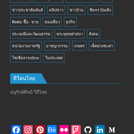
ข่าวประชาสัมพันธ์
คลิปข่าว
ชาวบ้าน
ชีพจร บันเทิง
ติดต่อ: ซื้อ - ขาย
ท่องเที่ยว
ธุรกิจ
ประเพณีและวัฒนธรรม
พระพุทธศาสนา
สังคม
หน่วยงานภาครัฐ
อาชญากรรม
เกษตร
เช็คดวงชะตา
โซเซียล Hotline
ในประเทศ
ทีวีคนไทย
อนุรักษ์ศิลป์ วิถีไทย
F
In
Pi
B
Fli
F
Gi
Li
M