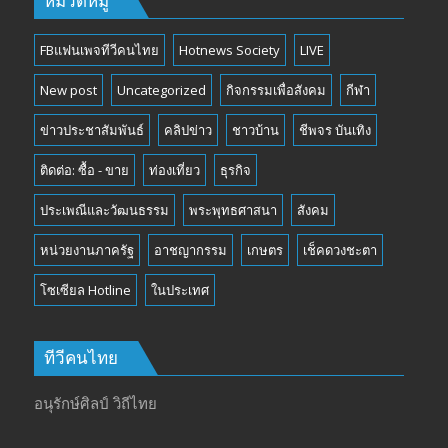
หมวดหมู่
FBแฟนเพจทีวีคนไทย
Hotnews Society
LIVE
New post
Uncategorized
กิจกรรมเพื่อสังคม
กีฬา
ข่าวประชาสัมพันธ์
คลิปข่าว
ชาวบ้าน
ชีพจร บันเทิง
ติดต่อ: ซื้อ - ขาย
ท่องเที่ยว
ธุรกิจ
ประเพณีและวัฒนธรรม
พระพุทธศาสนา
สังคม
หน่วยงานภาครัฐ
อาชญากรรม
เกษตร
เช็คดวงชะตา
โซเซียล Hotline
ในประเทศ
ทีวีคนไทย
อนุรักษ์ศิลป์ วิถีไทย