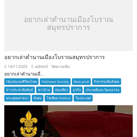
อยากเล่าตำนานเมืองโบราณ
สมุทรปราการ
อยากเล่าตำนานเมืองโบราณสมุทรปราการ
16/11/2025
admin3
บน
ปิดความเห็น
อยากเล่าตำนานเมื...
อยาก
เล่า
FBแฟนเพจทีวีคนไทย
Hotnews Society
New post
กิจกรรมเพื่อสังคม
ตำนาน
ข่าวประชาสัมพันธ์
ชาวบ้าน
ท่องเที่ยว
ธุรกิจ
ประเพณีและวัฒนธรรม
เมือง
พระพุทธศาสนา
สังคม
โซเซียล Hotline
ในประเทศ
โบราณ
สมุทรปราการ