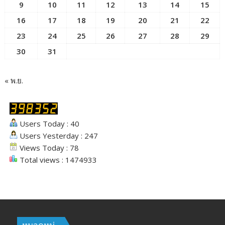
9
10
11
12
13
14
15
16
17
18
19
20
21
22
23
24
25
26
27
28
29
30
31
« พ.ย.
Users Today : 40
Users Yesterday : 247
Views Today : 78
Total views : 1474933