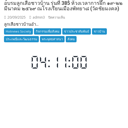
อบรมลูกเสือชาวบ้าน รุ่นที่ 385 ห้วงเวลาการฝึก ๑๙-๒๒
มีนาคม ๒๕๖๙ ณโรงเรียนเมืองพัทยา๘ (วัดชัยมงคล)
20/09/2025
admin3
บน
ปิดความเห็น
ลูกเสือชาวบ้านอำ...
ลูก
เสือ
Hotnews Society
กิจกรรมเพื่อสังคม
ข่าวประชาสัมพันธ์
ชาวบ้าน
ชาว
ประเพณีและวัฒนธรรม
พระพุทธศาสนา
สังคม
บ้าน
อำเภอ
บางละมุง
เปิด
รับ
สมัคร
ผู้รับ
การ
อบรม
ลูก
เสือ
ชาว
บ้าน
รุ่น