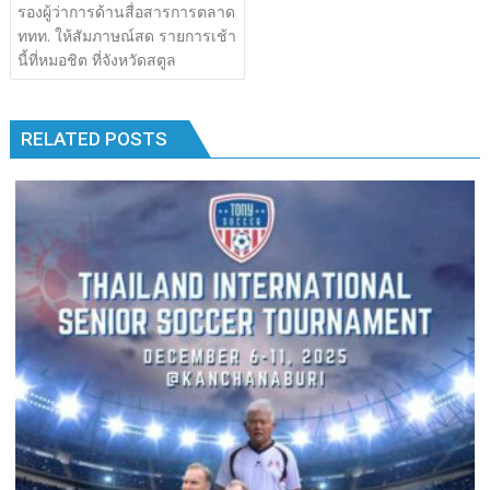
เรื่อง
รองผู้ว่าการด้านสื่อสารการตลาด
b
er
bl
e
y
e
k
k
ททท. ให้สัมภาษณ์สด รายการเช้า
o
r
dI
Li
นี้ที่หมอชิต ที่จังหวัดสตูล
o
n
n
k
k
RELATED POSTS