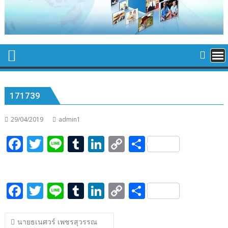
171739
29/04/2019
admin1
F
T
Li
T
Li
C
S
ac
w
n
u
n
o
h
e
itt
e
m
k
p
ar
F
T
Li
T
Li
C
S
b
er
bl
e
y
e
ac
w
n
u
n
o
h
o
r
dI
Li
แนะแนว
e
itt
e
m
k
p
ar
o
n
n
นายธเนศวร์ เพชรสุวรรณ