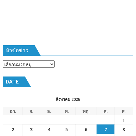
ที่
385
ห้วง
เวลา
การ
ฝึก
๑๙-๒๒
มีนาคม
หัวข้อข่าว
๒๕๖๙
ณ
หัวข้อ
โรงเรียน
ข่าว
เมือง
DATE
พัทยา๘
(วัด
ชัยมงคล)
สิงหาคม 2026
อา.
จ.
อ.
พ.
พฤ.
ศ.
ส.
1
2
3
4
5
6
7
8