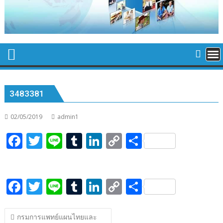
3483381
02/05/2019
admin1
F
T
Li
T
Li
C
S
ac
w
n
u
n
o
h
e
itt
e
m
k
p
ar
F
T
Li
T
Li
C
S
b
er
bl
e
y
e
ac
w
n
u
n
o
h
o
r
dI
Li
แนะแนว
e
itt
e
m
k
p
ar
o
n
n
กรมการแพทย์แผนไทยและ