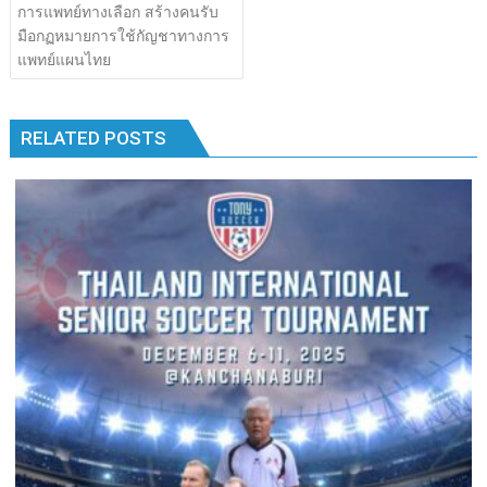
เรื่อง
การแพทย์ทางเลือก สร้างคนรับ
b
er
bl
e
y
e
k
k
มือกฏหมายการใช้กัญชาทางการ
o
r
dI
Li
แพทย์แผนไทย
o
n
n
k
k
RELATED POSTS