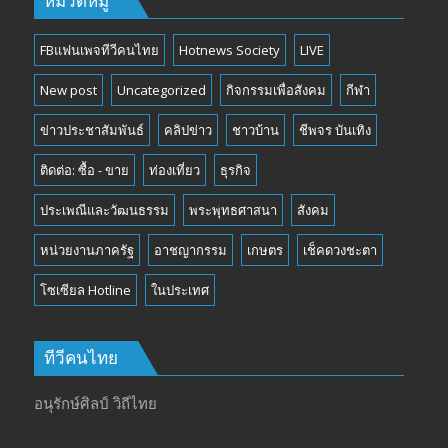
หมวดหมู่
FBแฟนเพจทีวีคนไทย
Hotnews Society
LIVE
New post
Uncategorized
กิจกรรมเพื่อสังคม
กีฬา
ข่าวประชาสัมพันธ์
คลิปข่าว
ชาวบ้าน
ชีพจร บันเทิง
ติดต่อ: ซื้อ - ขาย
ท่องเที่ยว
ธุรกิจ
ประเพณีและวัฒนธรรม
พระพุทธศาสนา
สังคม
หน่วยงานภาครัฐ
อาชญากรรม
เกษตร
เช็คดวงชะตา
โซเซียล Hotline
ในประเทศ
ทีวีคนไทย
อนุรักษ์ศิลป์ วิถีไทย