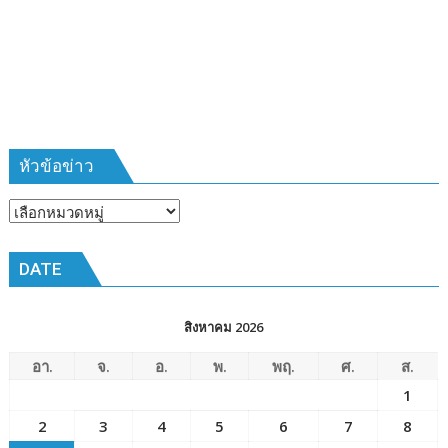
ที่
385
ห้วง
เวลา
การ
ฝึก
๑๙-๒๒
มีนาคม
หัวข้อข่าว
๒๕๖๙
ณ
หัวข้อ
โรงเรียน
ข่าว
เมือง
DATE
พัทยา๘
(วัด
ชัยมงคล)
สิงหาคม 2026
อา.
จ.
อ.
พ.
พฤ.
ศ.
ส.
1
2
3
4
5
6
7
8