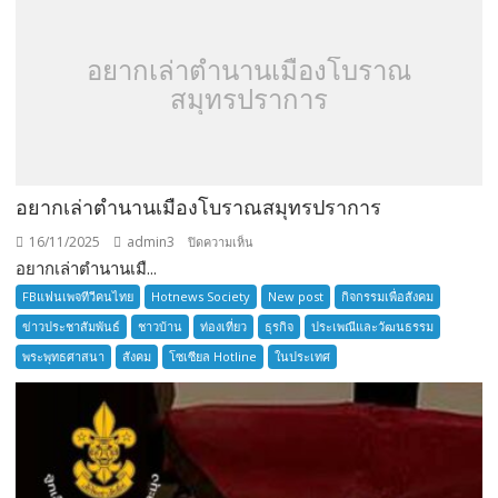
อยากเล่าตำนานเมืองโบราณ
สมุทรปราการ
อยากเล่าตำนานเมืองโบราณสมุทรปราการ
16/11/2025
admin3
บน
ปิดความเห็น
อยากเล่าตำนานเมื...
อยาก
เล่า
FBแฟนเพจทีวีคนไทย
Hotnews Society
New post
กิจกรรมเพื่อสังคม
ตำนาน
ข่าวประชาสัมพันธ์
ชาวบ้าน
ท่องเที่ยว
ธุรกิจ
ประเพณีและวัฒนธรรม
เมือง
พระพุทธศาสนา
สังคม
โซเซียล Hotline
ในประเทศ
โบราณ
สมุทรปราการ