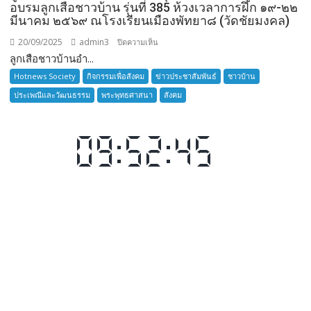
อบรมลูกเสือชาวบ้าน รุ่นที่ 385 ห้วงเวลาการฝึก ๑๙-๒๒
มีนาคม ๒๕๖๙ ณโรงเรียนเมืองพัทยา๘ (วัดชัยมงคล)
20/09/2025
admin3
บน
ปิดความเห็น
ลูกเสือชาวบ้านอำ...
ลูก
เสือ
Hotnews Society
กิจกรรมเพื่อสังคม
ข่าวประชาสัมพันธ์
ชาวบ้าน
ชาว
ประเพณีและวัฒนธรรม
พระพุทธศาสนา
สังคม
บ้าน
อำเภอ
บางละมุง
เปิด
รับ
สมัคร
ผู้รับ
การ
อบรม
ลูก
เสือ
ชาว
บ้าน
รุ่น