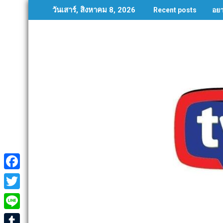
Skip
อย
วันเสาร์, สิงหาคม 8, 2026
Recent posts
to
content
F
a
T
c
w
L