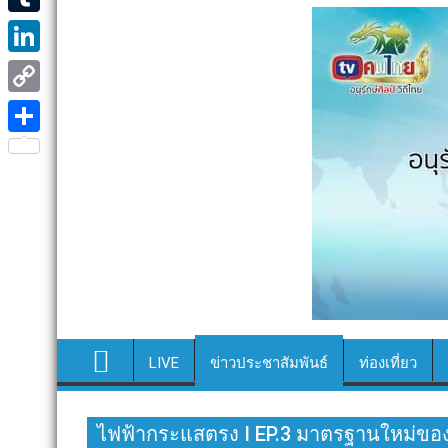
e
i
i
T
b
t
n
u
o
L
t
e
m
o
i
e
C
b
k
n
r
o
S
l
k
p
h
r
e
y
a
d
L
r
I
i
e
n
n
k
LIVE
ข่าวประชาสัมพันธ์
ท่องเที่ยว
ไฟฟ้ากระแสตรง I EP.3 มาตรฐานใหม่ของ