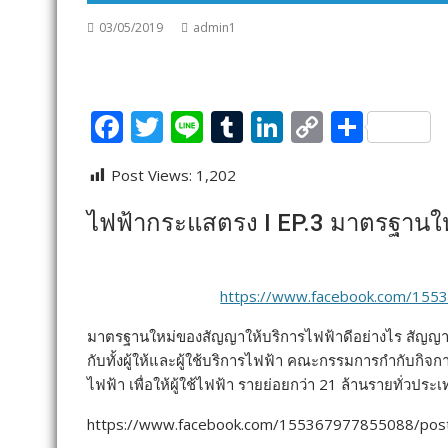
03/05/2019
admin1
F
T
Li
T
Li
C
S
ac
w
n
u
n
o
h
Post Views:
1,202
e
itt
e
m
k
p
ar
b
er
bl
e
y
e
ไฟฟ้ากระแสตรง I EP.3 มาตรฐานให
o
r
dI
Li
o
n
n
https://www.facebook.com/15
k
k
มาตรฐานใหม่ของสัญญาให้บริการไฟฟ้าดีอย่างไร สัญญาให้
กับทั้งผู้ให้และผู้ใช้บริการไฟฟ้า คณะกรรมการกำกับก
ไฟฟ้า เพื่อให้ผู้ใช้ไฟฟ้า รายย่อยกว่า 21 ล้านรายทั่วป
https://www.facebook.com/155367977855088/po