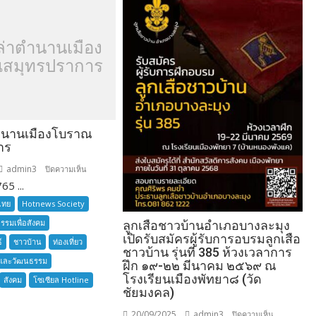
ล่าตำนานเมือง
สมุทรปราการ
ำนานเมืองโบราณ
าร
admin3
บน
ปิดความเห็น
65 ...
อยาก
เล่า
ไทย
Hotnews Society
ตำนาน
กรรมเพื่อสังคม
ลูกเสือชาวบ้านอำเภอบางละมุง
เมือง
เปิดรับสมัครผู้รับการอบรมลูกเสือ
์
ชาวบ้าน
ท่องเที่ยว
โบราณ
ชาวบ้าน รุ่นที่ 385 ห้วงเวลาการ
และวัฒนธรรม
สมุทรปราการ
ฝึก ๑๙-๒๒ มีนาคม ๒๕๖๙ ณ
โรงเรียนเมืองพัทยา๘ (วัด
สังคม
โซเซียล Hotline
ชัยมงคล)
20/09/2025
admin3
บน
ปิดความเห็น