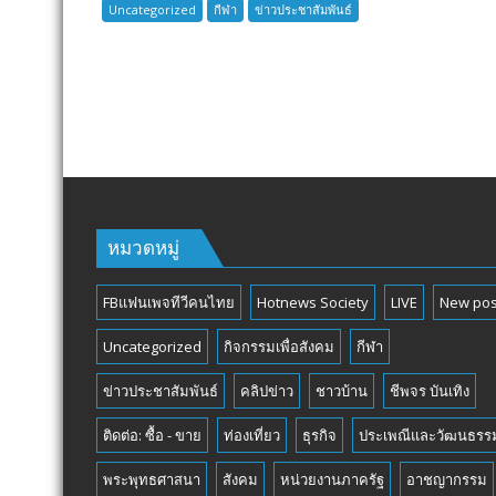
INTERNATIONAL
Uncategorized
กีฬา
ข่าวประชาสัมพันธ์
SENIOR
TOURNAMENT
หมวดหมู่
FBแฟนเพจทีวีคนไทย
Hotnews Society
LIVE
New pos
Uncategorized
กิจกรรมเพื่อสังคม
กีฬา
ข่าวประชาสัมพันธ์
คลิปข่าว
ชาวบ้าน
ชีพจร บันเทิง
ติดต่อ: ซื้อ - ขาย
ท่องเที่ยว
ธุรกิจ
ประเพณีและวัฒนธรร
พระพุทธศาสนา
สังคม
หน่วยงานภาครัฐ
อาชญากรรม