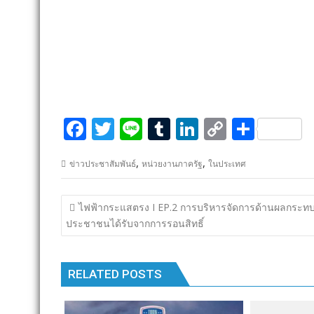
F
T
Li
T
Li
C
S
ac
w
n
u
n
o
h
,
,
ข่าวประชาสัมพันธ์
หน่วยงานภาครัฐ
ในประเทศ
e
itt
e
m
k
p
ar
b
er
bl
e
y
e
แนะแนว
ไฟฟ้ากระแสตรง I EP.2 การบริหารจัดการด้านผลกระทบท
o
r
dI
Li
เรื่อง
ประชาชนได้รับจากการรอนสิทธิ์
o
n
n
k
k
RELATED POSTS