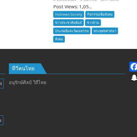
Post Views: 1,05...
ลูก
เสือ
Hotnews Society
กิจกรรมเพื่อสังคม
ชาว
ข่าวประชาสัมพันธ์
ชาวบ้าน
บ้าน
ประเพณีและวัฒนธรรม
พระพุทธศาสนา
อำเภอ
สังคม
บางละมุง
เปิด
รับ
สมัคร
ผู้รับ
ทีวีคนไทย
การ
อบรม
อนุรักษ์ศิลป์ วิถีไทย
t
ลูก
เสือ
ชาว
บ้าน
รุ่น
ม
ที่
385
ห้วง