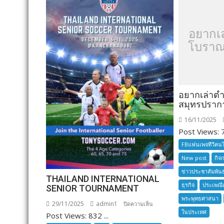
อยากเ
โบราณ
อยากเล่าต
สมุทรปราก
16/11/2025
Post Views: 7
FBแฟนเพจทีวีคน
New post
กิจ
ข่าวประชาสัมพันธ
THAILAND INTERNATIONAL
ธุรกิจ
ประเพณี
SENIOR TOURNAMENT
พระพุทธศาสนา
29/11/2025
admin1
บน
ปิดความเห็น
ในประเทศ
Post Views: 832 ...
THAILAND