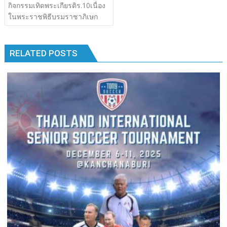
เรื่อง
กิจกรรมเทิดพระเกียรติร.10เนื่อง
b
er
bl
e
y
e
k
k
ในพระราชพิธีบรมราชาภิเษก
o
r
dI
Li
o
n
n
RELATED POSTS
k
k