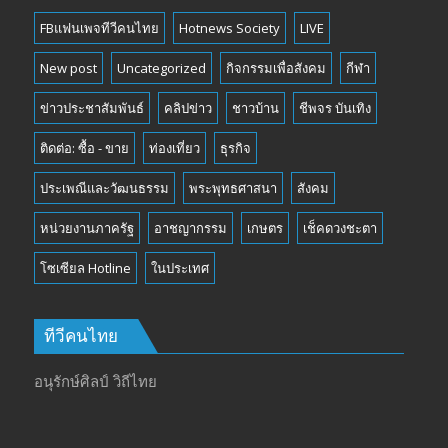
FBแฟนเพจทีวีคนไทย
Hotnews Society
LIVE
New post
Uncategorized
กิจกรรมเพื่อสังคม
กีฬา
ข่าวประชาสัมพันธ์
คลิปข่าว
ชาวบ้าน
ชีพจร บันเทิง
ติดต่อ: ซื้อ - ขาย
ท่องเที่ยว
ธุรกิจ
ประเพณีและวัฒนธรรม
พระพุทธศาสนา
สังคม
หน่วยงานภาครัฐ
อาชญากรรม
เกษตร
เช็คดวงชะตา
โซเซียล Hotline
ในประเทศ
ทีวีคนไทย
อนุรักษ์ศิลป์ วิถีไทย