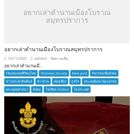
อยากเล่าตำนานเมืองโบราณ
สมุทรปราการ
อยากเล่าตำนานเมืองโบราณสมุทรปราการ
16/11/2025
admin3
บน
ปิดความเห็น
อยากเล่าตำนานเมื...
อยาก
เล่า
FBแฟนเพจทีวีคนไทย
Hotnews Society
New post
กิจกรรมเพื่อสังคม
ตำนาน
ข่าวประชาสัมพันธ์
ชาวบ้าน
ท่องเที่ยว
ธุรกิจ
ประเพณีและวัฒนธรรม
เมือง
พระพุทธศาสนา
สังคม
โซเซียล Hotline
ในประเทศ
โบราณ
สมุทรปราการ