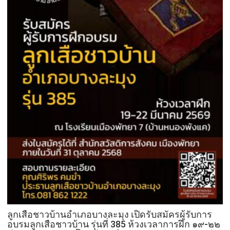
ลูกเสือชาวบ้านอำเภอบางละมุง เปิดรับสมัครผู้รับการ
อบรมลูกเสือชาวบ้าน รุ่นที่ 385 ห้วงเวลาการฝึก ๑๙-๒๒