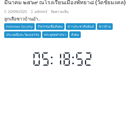
มีนาคม ๒๕๖๙ ณโรงเรียนเมืองพัทยา๘ (วัดชัยมงคล)
20/09/2025
admin3
บน
ปิดความเห็น
ลูกเสือชาวบ้านอำ...
ลูก
เสือ
Hotnews Society
กิจกรรมเพื่อสังคม
ข่าวประชาสัมพันธ์
ชาวบ้าน
ชาว
ประเพณีและวัฒนธรรม
พระพุทธศาสนา
สังคม
บ้าน
อำเภอ
บางละมุง
เปิด
รับ
สมัคร
ผู้รับ
การ
อบรม
ลูก
เสือ
ชาว
บ้าน
รุ่น
ที่