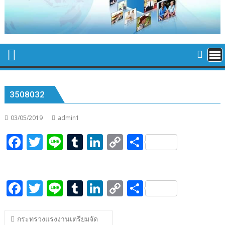
3508032
03/05/2019
admin1
F
T
Li
T
Li
C
S
ac
w
n
u
n
o
h
e
itt
e
m
k
p
ar
F
T
Li
T
Li
C
S
b
er
bl
e
y
e
ac
w
n
u
n
o
h
o
r
dI
Li
แนะแนว
e
itt
e
m
k
p
ar
o
n
n
กระทรวงแรงงานเตรียมจัด