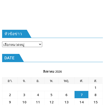
385
ห้วง
เวลา
การ
ฝึก
๑๙-๒๒
มีนาคม
หัวข้อข่าว
๒๕๖๙
ณ
หัวข้อ
โรงเรียน
ข่าว
เมือง
DATE
พัทยา๘
(วัด
ชัยมงคล)
สิงหาคม 2026
อา.
จ.
อ.
พ.
พฤ.
ศ.
ส.
1
2
3
4
5
6
7
8
9
10
11
12
13
14
15