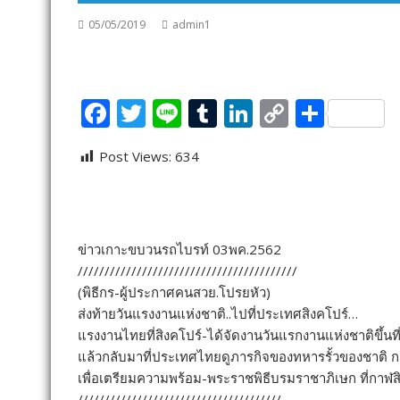
05/05/2019
admin1
F
T
Li
T
Li
C
S
ac
w
n
u
n
o
h
Post Views:
634
e
itt
e
m
k
p
ar
b
er
bl
e
y
e
o
r
dI
Li
o
n
n
ข่าวเกาะขบวนรถไบรท์ 03พค.2562
/////////////////////////////////////////
k
k
(พิธีกร-ผู้ประกาศคนสวย.โปรยหัว)
ส่งท้ายวันแรงงานแห่งชาติ..ไปที่ประเทศสิงคโปร์…
แรงงานไทยที่สิงคโปร์-ได้จัดงานวันแรกงานแห่งชาติขึ้นที่
แล้วกลับมาที่ประเทศไทยดูภารกิจของทหารรั้วของชาติ
เพื่อเตรียมความพร้อม-พระราชพิธีบรมราชาภิเษก ที่กาฬส
//////////////////////////////////////