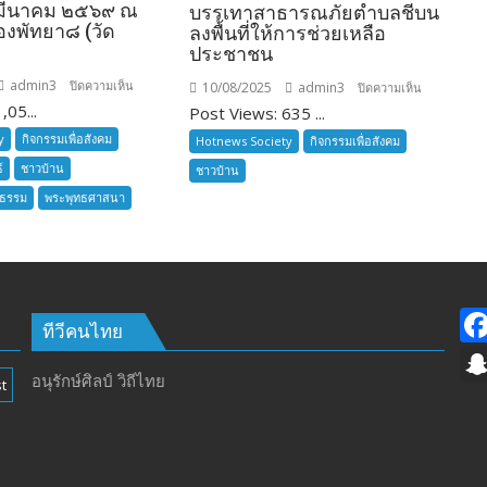
 มีนาคม ๒๕๖๙ ณ
บรรเทาสาธารณภัยตำบลชีบน
องพัทยา๘ (วัด
ลงพื้นที่ให้การช่วยเหลือ
ประชาชน
admin3
บน
ปิดความเห็น
10/08/2025
admin3
บน
ปิดความเห็น
,05...
ลูก
Post Views: 635 ...
อาสา
เสือ
สมัคร
y
กิจกรรมเพื่อสังคม
Hotnews Society
กิจกรรมเพื่อสังคม
ชาว
ชมรม
์
ชาวบ้าน
ชาวบ้าน
บ้าน
แจ้ง
นธรรม
พระพุทธศาสนา
อำเภอ
เหตุ
บางละมุง
ชัยภูมิ
เปิด
ร่วมใจ
รับ
พร้อม
สมัคร
ปลัด
ผู้รับ
งาน
ทีวีคนไทย
การ
ป้องกัน
อบรม
และ
อนุรักษ์ศิลป์ วิถีไทย
t
ลูก
บรรเทา
เสือ
สาธารณภัย
ชาว
ตำบล
บ้าน
ชีบน