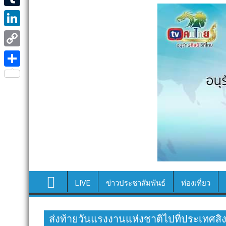
e
i
i
T
b
t
n
u
o
L
t
e
m
o
i
e
C
b
k
n
r
o
S
l
k
p
h
r
e
y
a
d
L
r
I
i
e
n
n
k
LIVE
ข่าวประชาสัมพันธ์
ท่องเที่ยว
ส่งท้ายวันแรงงานแห่งชาติไปที่ประเทศสิ