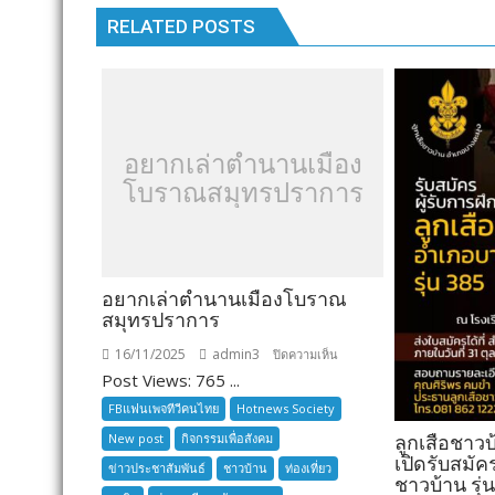
RELATED POSTS
อยากเล่าตำนานเมือง
โบราณสมุทรปราการ
อยากเล่าตำนานเมืองโบราณ
สมุทรปราการ
16/11/2025
admin3
บน
ปิดความเห็น
Post Views: 765 ...
อยาก
เล่า
FBแฟนเพจทีวีคนไทย
Hotnews Society
ตำนาน
New post
กิจกรรมเพื่อสังคม
ลูกเสือชาว
เมือง
เปิดรับสมัค
ข่าวประชาสัมพันธ์
ชาวบ้าน
ท่องเที่ยว
โบราณ
ชาวบ้าน รุ่