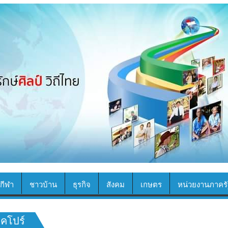
กีฬา
ชาวบ้าน
ธุรกิจ
สังคม
เกษตร
หน่วยงานภาครั
งคโปร์