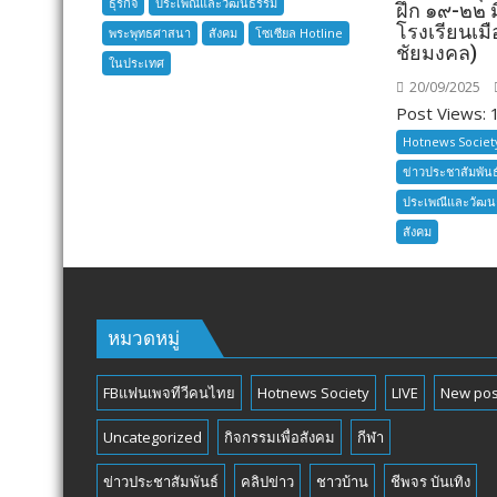
ธุรกิจ
ประเพณีและวัฒนธรรม
สมุทรปราการ
ฝึก ๑๙-๒๒
โรงเรียนเมื
พระพุทธศาสนา
สังคม
โซเซียล Hotline
ชัยมงคล)
ในประเทศ
20/09/2025
Post Views: 1
Hotnews Societ
ข่าวประชาสัมพันธ
ประเพณีและวัฒ
สังคม
หมวดหมู่
FBแฟนเพจทีวีคนไทย
Hotnews Society
LIVE
New pos
Uncategorized
กิจกรรมเพื่อสังคม
กีฬา
ข่าวประชาสัมพันธ์
คลิปข่าว
ชาวบ้าน
ชีพจร บันเทิง