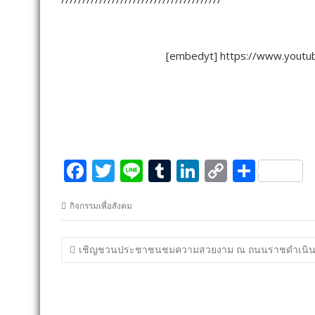
[embedyt] https://www.yout
F
T
Li
T
Li
C
S
ac
w
n
u
n
o
h
กิจกรรมเพื่อสังคม
e
itt
e
m
k
p
ar
b
er
bl
e
y
e
แนะแนว
เชิญชวนประชาชนชมความสวยงาม ณ ถนนราชดำเนิ
o
r
dI
Li
เรื่อง
o
n
n
k
k