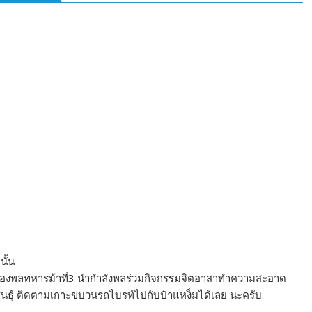
นั้น
 กองพลทหารม้าที่3 นำกำลังพลร่วมกิจกรรมจิตอาสาทำความสะอาด
ินธุ์ ติดตามเกาะขบวนรถไบรท์ไปกับป๋าแหง็มได้เลย นะครับ.