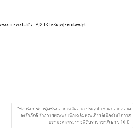
ube.com/watch?v=PJ24KFvXujw[/embedyt]
น
“พสกนิกร ชาวชุมชนตลาดเฉลิมลาภ ประตูน้ำ ร่วมถวายความ
จงรักภักดี รำถวายพระพร เพื่อเฉลิมพระเกียรติเนื่องในโอกาส
มหามงคลพระราชพิธีบรมราชาภิเษก ร.10