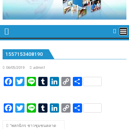
1557153408190
06/05/2019
admin1
F
T
Li
T
Li
C
S
ac
w
n
u
n
o
h
e
itt
e
m
k
p
ar
F
T
Li
T
Li
C
S
b
er
bl
e
y
e
ac
w
n
u
n
o
h
o
r
dI
Li
แนะแนว
e
itt
e
m
k
p
ar
o
n
n
“พสกนิกร ชาวชุมชนตลาด