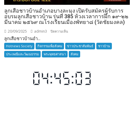
ลูกเสือชาวบ้านอำเภอบางละมุง เปิดรับสมัครผู้รับการ
อบรมลูกเสือชาวบ้าน รุ่นที่ 385 ห้วงเวลาการฝึก ๑๙-๒๒
มีนาคม ๒๕๖๙ ณโรงเรียนเมืองพัทยา๘ (วัดชัยมงคล)
20/09/2025
admin3
บน
ปิดความเห็น
ลูกเสือชาวบ้านอำ...
ลูก
เสือ
Hotnews Society
กิจกรรมเพื่อสังคม
ข่าวประชาสัมพันธ์
ชาวบ้าน
ชาว
ประเพณีและวัฒนธรรม
พระพุทธศาสนา
สังคม
บ้าน
อำเภอ
บางละมุง
เปิด
รับ
สมัคร
ผู้รับ
การ
อบรม
ลูก
เสือ
ชาว