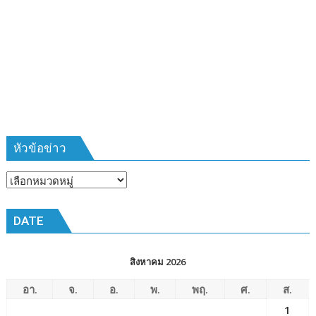
บ้าน
รุ่น
ที่
385
ห้วง
เวลา
การ
ฝึก
๑๙-๒๒
มีนาคม
หัวข้อข่าว
๒๕๖๙
ณ
หัวข้อ
โรงเรียน
ข่าว
เมือง
DATE
พัทยา๘
(วัด
ชัยมงคล)
สิงหาคม 2026
อา.
จ.
อ.
พ.
พฤ.
ศ.
ส.
1