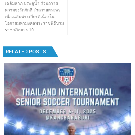
เรื่อง
เฉลิมลาภ ประตูน้ำ ร่วมถวาย
b
er
bl
e
y
e
k
k
ความจงรักภักดี รำถวายพระพร
o
r
dI
Li
เพื่อเฉลิมพระเกียรติเนื่องใน
o
n
n
โอกาสมหามงคลพระราชพิธีบรม
ราชาภิเษก ร.10
k
k
RELATED POSTS