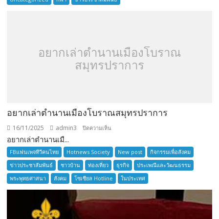
SENIOR
TOURNAMENT
อยากเล่าตำนานเมืองโบราณ
สมุทรปราการ
อยากเล่าตำนานเมืองโบราณสมุทรปราการ
16/11/2025
admin3
บน
ปิดความเห็น
อยากเล่าตำนานเมื...
อยาก
เล่า
FBแฟนเพจทีวีคนไทย
Hotnews Society
New post
กิจกรรมเพื่อสังคม
ตำนาน
ข่าวประชาสัมพันธ์
ชาวบ้าน
ท่องเที่ยว
ธุรกิจ
ประเพณีและวัฒนธรรม
เมือง
พระพุทธศาสนา
สังคม
โซเซียล Hotline
ในประเทศ
โบราณ
สมุทรปราการ