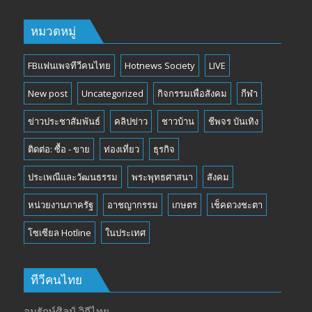
หมวดหมู่
FBแฟนเพจทีวีคนไทย
Hotnews Society
LIVE
New post
Uncategorized
กิจกรรมเพื่อสังคม
กีฬา
ข่าวประชาสัมพันธ์
คลิปข่าว
ชาวบ้าน
ชีพจร บันเทิง
ติดต่อ: ซื้อ - ขาย
ท่องเที่ยว
ธุรกิจ
ประเพณีและวัฒนธรรม
พระพุทธศาสนา
สังคม
หน่วยงานภาครัฐ
อาชญากรรม
เกษตร
เช็คดวงชะตา
โซเซียล Hotline
ในประเทศ
ทีวีคนไทย
อนุรักษ์ศิลป์ วิถีไทย