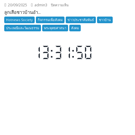
20/09/2025
admin3
บน
ปิดความเห็น
ลูกเสือชาวบ้านอำ...
ลูก
เสือ
Hotnews Society
กิจกรรมเพื่อสังคม
ข่าวประชาสัมพันธ์
ชาวบ้าน
ชาว
ประเพณีและวัฒนธรรม
พระพุทธศาสนา
สังคม
บ้าน
อำเภอ
บางละมุง
เปิด
รับ
สมัคร
ผู้รับ
การ
อบรม
ลูก
เสือ
ชาว
บ้าน
รุ่น
ที่
385