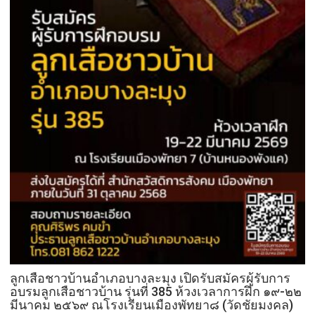
ลูกเสือชาวบ้านอำเภอบางละมุง เปิดรับสมัครผู้รับการ
อบรมลูกเสือชาวบ้าน รุ่นที่ 385 ห้วงเวลาการฝึก ๑๙-๒๒
มีนาคม ๒๕๖๙ ณโรงเรียนเมืองพัทยา๘ (วัดชัยมงคล)