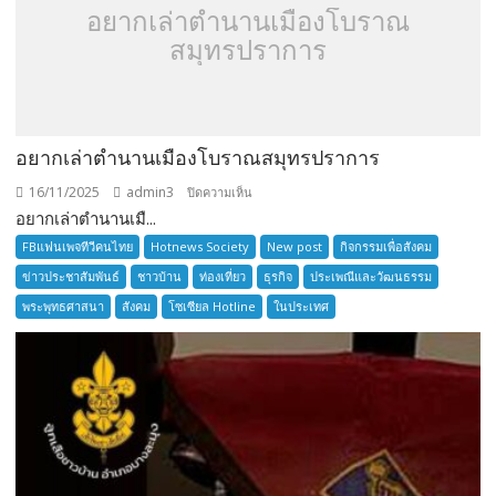
อยากเล่าตำนานเมืองโบราณ
สมุทรปราการ
อยากเล่าตำนานเมืองโบราณสมุทรปราการ
16/11/2025
admin3
บน
ปิดความเห็น
อยากเล่าตำนานเมื...
อยาก
เล่า
FBแฟนเพจทีวีคนไทย
Hotnews Society
New post
กิจกรรมเพื่อสังคม
ตำนาน
ข่าวประชาสัมพันธ์
ชาวบ้าน
ท่องเที่ยว
ธุรกิจ
ประเพณีและวัฒนธรรม
เมือง
พระพุทธศาสนา
สังคม
โซเซียล Hotline
ในประเทศ
โบราณ
สมุทรปราการ