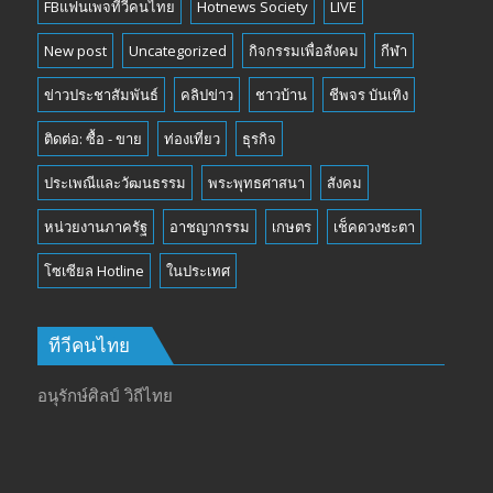
FBแฟนเพจทีวีคนไทย
Hotnews Society
LIVE
New post
Uncategorized
กิจกรรมเพื่อสังคม
กีฬา
ข่าวประชาสัมพันธ์
คลิปข่าว
ชาวบ้าน
ชีพจร บันเทิง
ติดต่อ: ซื้อ - ขาย
ท่องเที่ยว
ธุรกิจ
ประเพณีและวัฒนธรรม
พระพุทธศาสนา
สังคม
หน่วยงานภาครัฐ
อาชญากรรม
เกษตร
เช็คดวงชะตา
โซเซียล Hotline
ในประเทศ
ทีวีคนไทย
อนุรักษ์ศิลป์ วิถีไทย