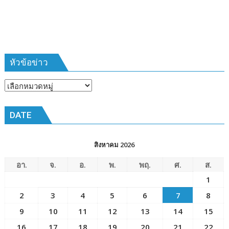
ห้วง
เวลา
การ
ฝึก
๑๙-๒๒
มีนาคม
หัวข้อข่าว
๒๕๖๙
ณ
หัวข้อ
โรงเรียน
ข่าว
เมือง
DATE
พัทยา๘
(วัด
ชัยมงคล)
สิงหาคม 2026
อา.
จ.
อ.
พ.
พฤ.
ศ.
ส.
1
2
3
4
5
6
7
8
9
10
11
12
13
14
15
16
17
18
19
20
21
22