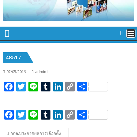
48517
07/05/2019
admin1
F
T
Li
T
Li
C
S
ac
w
n
u
n
o
h
e
itt
e
m
k
p
ar
F
T
Li
T
Li
C
S
b
er
bl
e
y
e
ac
w
n
u
n
o
h
o
r
dI
Li
แนะแนว
e
itt
e
m
k
p
ar
o
n
n
กกต.ประกาศผลการเลือกตั้ง