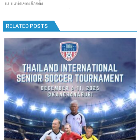
เรื่อง
แบบแบ่งเขตเลือกตั้ง
b
er
bl
e
y
e
k
k
o
r
dI
Li
o
n
n
RELATED POSTS
k
k