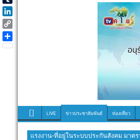
e
i
i
T
b
t
n
u
o
L
t
e
m
o
i
e
C
b
k
n
r
o
S
l
k
p
h
r
e
y
a
d
L
r
I
i
e
n
n
k
LIVE
ข่าวประชาสัมพันธ์
ท่องเที่ยว
แรงงาน-ที่อยู่ในระบบประกันสังคม มา