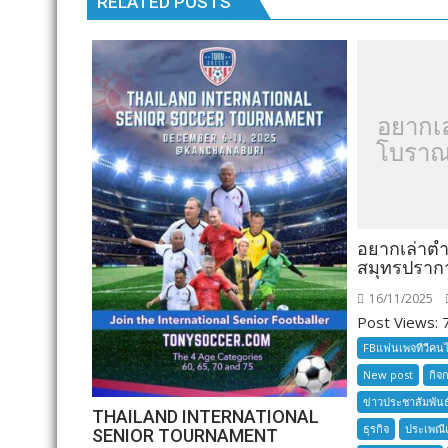
RELATED POSTS
อยากเ
โบราณ
อยากเล่าต
สมุทรปราก
16/11/2025
Post Views: 7
FBแฟนเพจทีวีคน
New post
กิจ
ข่าวประชาสัมพันธ
THAILAND INTERNATIONAL
ธุรกิจ
ประเพณี
SENIOR TOURNAMENT