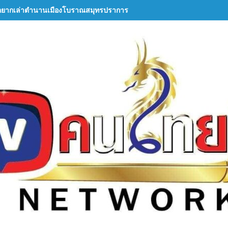
อยากเล่าตำนานเมืองโบราณสมุทรปราการ