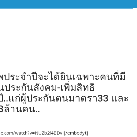
พประจำปีจะได้ยินเฉพาะคนที่มี
ประกันสังคม-เพิ่มสิทธิ
..แก่ผู้ประกันตนมาตรา33 และ
13ล้านคน..
ube.com/watch?v=NUZb2l4BDvI[/embedyt]