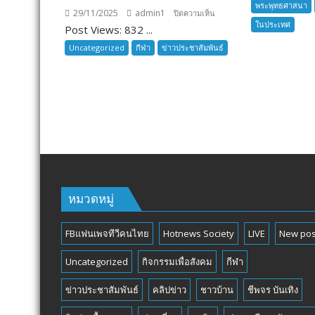
พระพุทธศาสนา
29/11/2025
admin1
บน
ปิดความเห็น
ในประเทศ
Post Views: 832 ...
THAILAND
INTERNATIONAL
Uncategorized
กีฬา
ข่าวประชาสัมพันธ์
SENIOR
TOURNAMENT
หมวดหมู่
FBแฟนเพจทีวีคนไทย
Hotnews Society
LIVE
New pos
Uncategorized
กิจกรรมเพื่อสังคม
กีฬา
ข่าวประชาสัมพันธ์
คลิปข่าว
ชาวบ้าน
ชีพจร บันเทิง