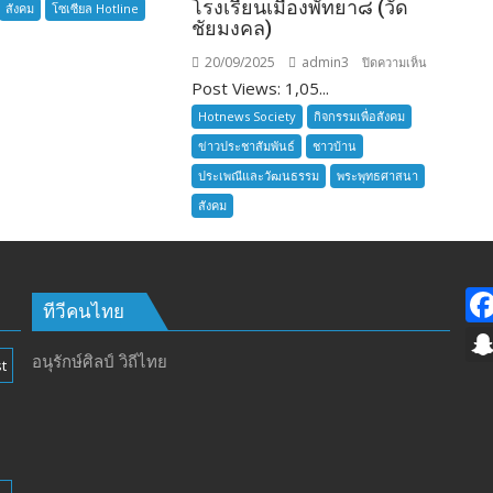
โรงเรียนเมืองพัทยา๘ (วัด
สังคม
โซเซียล Hotline
ชัยมงคล)
20/09/2025
admin3
บน
ปิดความเห็น
Post Views: 1,05...
ลูก
เสือ
Hotnews Society
กิจกรรมเพื่อสังคม
ชาว
ข่าวประชาสัมพันธ์
ชาวบ้าน
บ้าน
ประเพณีและวัฒนธรรม
พระพุทธศาสนา
อำเภอ
สังคม
บางละมุง
เปิด
รับ
สมัคร
ผู้รับ
ทีวีคนไทย
การ
อบรม
อนุรักษ์ศิลป์ วิถีไทย
t
ลูก
เสือ
ชาว
บ้าน
รุ่น