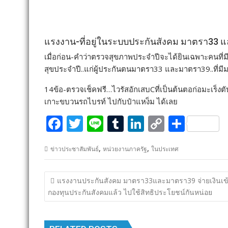
แรงงาน-ที่อยู่ในระบบประกันสังคม มาตรา33
เมื่อก่อน-คำว่าตรวจสุขภาพประจำปีจะได้ยินเฉพาะคนที่มี
สุขประจำปี..แก่ผู้ประกันตนมาตรา33 และมาตรา39..ที่มีม
14ข้อ-ตรวจเช็คฟรี…ไวรัสอักเสบCที่เป็นต้นตอก่อมะเร็
เกาะขบวนรถไบรท์ ไปกับป๋าแหง็ม ได้เลย
F
T
Li
T
Li
C
S
ac
w
n
u
n
o
h
,
,
ข่าวประชาสัมพันธ์
หน่วยงานภาครัฐ
ในประเทศ
e
itt
e
m
k
p
ar
b
er
bl
e
y
e
แนะแนว
แรงงานประกันสังคม มาตรา33และมาตรา39 จ่ายเงินเข
o
r
dI
Li
เรื่อง
กองทุนประกันสังคมแล้ว ไปใช้สิทธิประโยชน์กันหน่อย
o
n
n
k
k