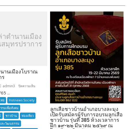
ล่าตำนานเมือง
สมุทรปราการ
ำนานเมืองโบราณ
าร
admin3
บน
ปิดความเห็น
65 ...
อยาก
เล่า
ไทย
Hotnews Society
ตำนาน
กรรมเพื่อสังคม
ลูกเสือชาวบ้านอำเภอบางละมุง
เมือง
เปิดรับสมัครผู้รับการอบรมลูกเสือ
์
ชาวบ้าน
ท่องเที่ยว
โบราณ
ชาวบ้าน รุ่นที่ 385 ห้วงเวลาการ
และวัฒนธรรม
สมุทรปราการ
ฝึก ๑๙-๒๒ มีนาคม ๒๕๖๙ ณ