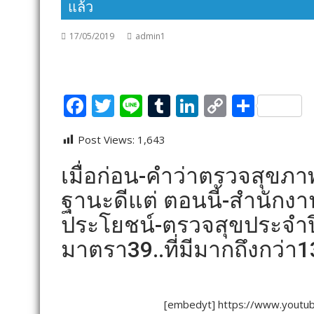
แล้ว
17/05/2019
admin1
F
T
Li
T
Li
C
S
ac
w
n
u
n
o
h
Post Views:
1,643
e
itt
e
m
k
p
ar
b
er
bl
e
y
e
เมื่อก่อน-คำว่าตรวจสุขภา
o
r
dI
Li
ฐานะดีแต่ ตอนนี้-สำนักงาน
o
n
n
ประโยชน์-ตรวจสุขประจำปี
k
k
มาตรา39..ที่มีมากถึงกว่า
[embedyt] https://www.yout