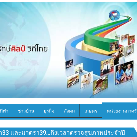
กีฬา
ชาวบ้าน
ธุรกิจ
สังคม
เกษตร
หน่วยงานภาครั
ตรา33 และมาตรา39…ถึงเวลาตรวจสุขภาพประจำปี