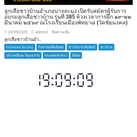
ลูกเสือชาวบ้านอำเภอบางละมุง เปิดรับสมัครผู้รับการ
อบรมลูกเสือชาวบ้าน รุ่นที่ 385 ห้วงเวลาการฝึก ๑๙-๒๒
มีนาคม ๒๕๖๙ ณโรงเรียนเมืองพัทยา๘ (วัดชัยมงคล)
20/09/2025
admin3
บน
ปิดความเห็น
ลูกเสือชาวบ้านอำ...
ลูก
เสือ
Hotnews Society
กิจกรรมเพื่อสังคม
ข่าวประชาสัมพันธ์
ชาวบ้าน
ชาว
ประเพณีและวัฒนธรรม
พระพุทธศาสนา
สังคม
บ้าน
อำเภอ
บางละมุง
เปิด
รับ
สมัคร
ผู้รับ
การ
อบรม
ลูก
เสือ
ชาว