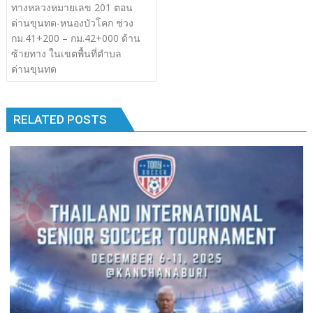
เรื่อง
ทางหลวงหมายเลข 201 ตอน
b
er
bl
e
y
e
k
k
ด่านขุนทด-หนองบัวโคก ช่วง
o
r
dI
Li
กม.41+200 – กม.42+000 ด้าน
o
n
n
ซ้ายทาง ในเขตพื้นที่ตำบล
ด่านขุนทด
k
k
RELATED POSTS