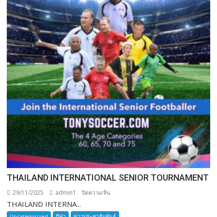
THAILAND INTERNATIONAL SENIOR TOURNAMENT
29/11/2025
admin1
บน
ปิดความเห็น
THAILAND INTERNA...
THAILAND
INTERNATIONAL
Uncategorized
กีฬา
ข่าวประชาสัมพันธ์