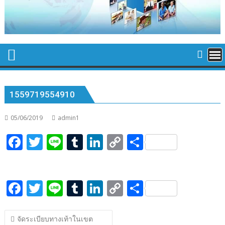
1559719554910
05/06/2019
admin1
F
T
Li
T
Li
C
S
ac
w
n
u
n
o
h
e
itt
e
m
k
p
ar
F
T
Li
T
Li
C
S
b
er
bl
e
y
e
ac
w
n
u
n
o
h
o
r
dI
Li
แนะแนว
e
itt
e
m
k
p
ar
o
n
n
จัดระเบียบทางเท้าในเขต