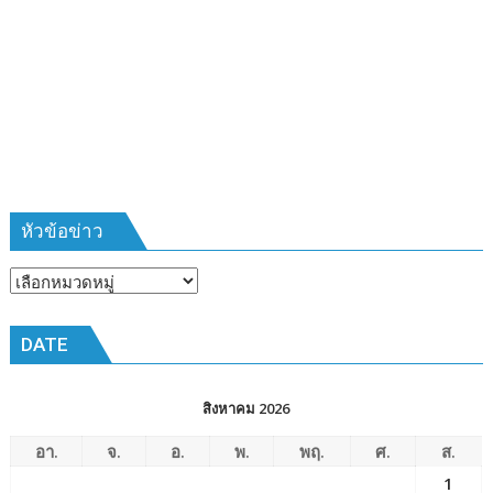
บ้าน
รุ่น
ที่
385
ห้วง
เวลา
การ
ฝึก
๑๙-๒๒
มีนาคม
หัวข้อข่าว
๒๕๖๙
ณ
หัวข้อ
โรงเรียน
ข่าว
เมือง
DATE
พัทยา๘
(วัด
ชัยมงคล)
สิงหาคม 2026
อา.
จ.
อ.
พ.
พฤ.
ศ.
ส.
1