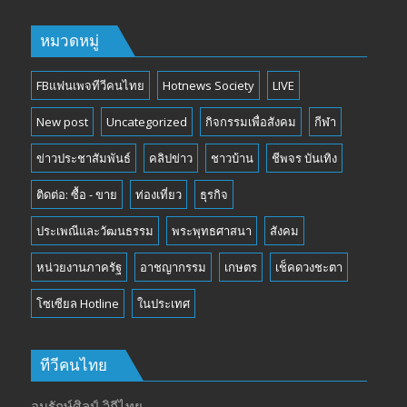
หมวดหมู่
FBแฟนเพจทีวีคนไทย
Hotnews Society
LIVE
New post
Uncategorized
กิจกรรมเพื่อสังคม
กีฬา
ข่าวประชาสัมพันธ์
คลิปข่าว
ชาวบ้าน
ชีพจร บันเทิง
ติดต่อ: ซื้อ - ขาย
ท่องเที่ยว
ธุรกิจ
ประเพณีและวัฒนธรรม
พระพุทธศาสนา
สังคม
หน่วยงานภาครัฐ
อาชญากรรม
เกษตร
เช็คดวงชะตา
โซเซียล Hotline
ในประเทศ
ทีวีคนไทย
อนุรักษ์ศิลป์ วิถีไทย