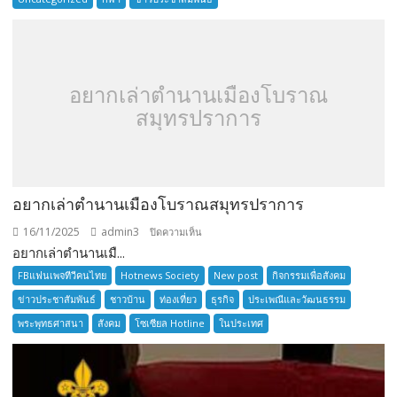
SENIOR
TOURNAMENT
อยากเล่าตำนานเมืองโบราณ
สมุทรปราการ
อยากเล่าตำนานเมืองโบราณสมุทรปราการ
16/11/2025
admin3
บน
ปิดความเห็น
อยากเล่าตำนานเมื...
อยาก
เล่า
FBแฟนเพจทีวีคนไทย
Hotnews Society
New post
กิจกรรมเพื่อสังคม
ตำนาน
ข่าวประชาสัมพันธ์
ชาวบ้าน
ท่องเที่ยว
ธุรกิจ
ประเพณีและวัฒนธรรม
เมือง
พระพุทธศาสนา
สังคม
โซเซียล Hotline
ในประเทศ
โบราณ
สมุทรปราการ