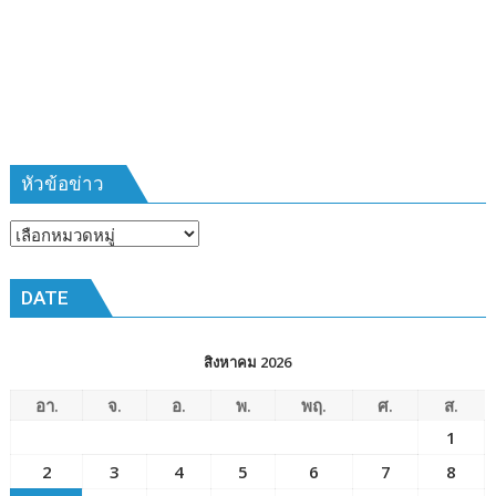
ที่
385
ห้วง
เวลา
การ
ฝึก
๑๙-๒๒
มีนาคม
หัวข้อข่าว
๒๕๖๙
ณ
หัวข้อ
โรงเรียน
ข่าว
เมือง
DATE
พัทยา๘
(วัด
ชัยมงคล)
สิงหาคม 2026
อา.
จ.
อ.
พ.
พฤ.
ศ.
ส.
1
2
3
4
5
6
7
8