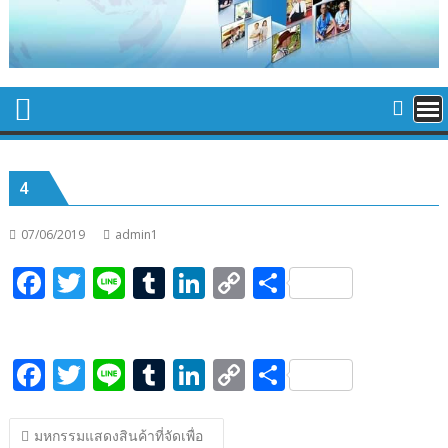
4
07/06/2019
admin1
F
T
Li
T
Li
C
S
ac
w
n
u
n
o
h
e
itt
e
m
k
p
ar
F
T
Li
T
Li
C
S
b
er
bl
e
y
e
ac
w
n
u
n
o
h
o
r
dI
Li
แนะแนว
e
itt
e
m
k
p
ar
o
n
n
มหกรรมแสดงสินค้าที่จัดเพื่อ