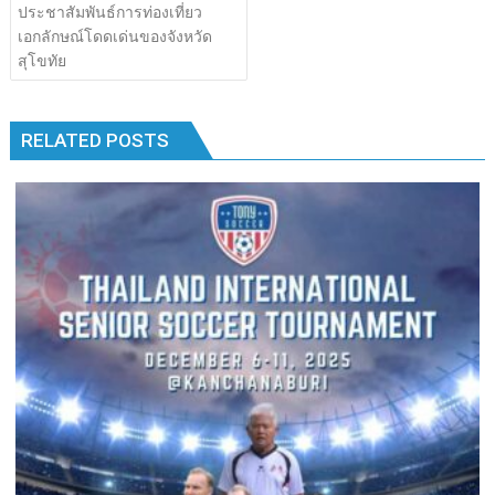
เรื่อง
ประชาสัมพันธ์การท่องเที่ยว
b
er
bl
e
y
e
k
k
เอกลักษณ์โดดเด่นของจังหวัด
o
r
dI
Li
สุโขทัย
o
n
n
k
k
RELATED POSTS