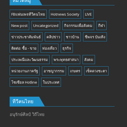
หมวดหมู่
FBแฟนเพจทีวีคนไทย
Hotnews Society
LIVE
New post
Uncategorized
กิจกรรมเพื่อสังคม
กีฬา
ข่าวประชาสัมพันธ์
คลิปข่าว
ชาวบ้าน
ชีพจร บันเทิง
ติดต่อ: ซื้อ - ขาย
ท่องเที่ยว
ธุรกิจ
ประเพณีและวัฒนธรรม
พระพุทธศาสนา
สังคม
หน่วยงานภาครัฐ
อาชญากรรม
เกษตร
เช็คดวงชะตา
โซเซียล Hotline
ในประเทศ
ทีวีคนไทย
อนุรักษ์ศิลป์ วิถีไทย