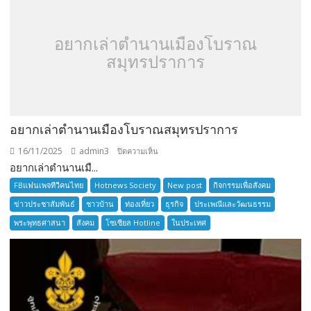
อยากเล่าตำนานเมืองโบราณ
สมุทรปราการ
อยากเล่าตำนานเมืองโบราณสมุทรปราการ
16/11/2025
admin3
บน
ปิดความเห็น
อยากเล่าตำนานเมื...
อยาก
เล่า
FBแฟนเพจทีวีคนไทย
Hotnews Society
New post
กิจกรรมเพื่อสังคม
ตำนาน
ข่าวประชาสัมพันธ์
ชาวบ้าน
ท่องเที่ยว
ธุรกิจ
ประเพณีและวัฒนธรรม
เมือง
พระพุทธศาสนา
สังคม
โซเซียล Hotline
ในประเทศ
โบราณ
สมุทรปราการ