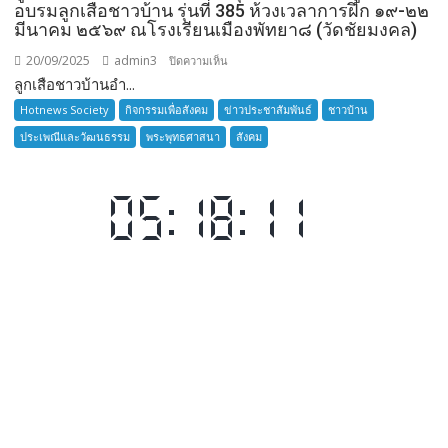
อบรมลูกเสือชาวบ้าน รุ่นที่ 385 ห้วงเวลาการฝึก ๑๙-๒๒
มีนาคม ๒๕๖๙ ณโรงเรียนเมืองพัทยา๘ (วัดชัยมงคล)
20/09/2025
admin3
บน
ปิดความเห็น
ลูกเสือชาวบ้านอำ...
ลูก
เสือ
Hotnews Society
กิจกรรมเพื่อสังคม
ข่าวประชาสัมพันธ์
ชาวบ้าน
ชาว
ประเพณีและวัฒนธรรม
พระพุทธศาสนา
สังคม
บ้าน
อำเภอ
บางละมุง
เปิด
รับ
สมัคร
ผู้รับ
การ
อบรม
ลูก
เสือ
ชาว
บ้าน
รุ่น