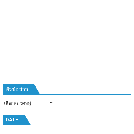
‘ดำนา
วัน
แม่
เกี่ยว
ข้าว
วัน
พ่อ’
สืบสาน
วิถี
ชาวนา
ครบ
รอบ
๑๗
ปี”
หัวข้อข่าว
หัวข้อ
ข่าว
DATE