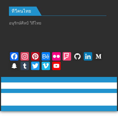
ทีวีคนไทย
อนุรักษ์ศิลป์ วิถีไทย
F
In
Pi
B
Fli
F
Gi
Li
M
ac
st
nt
e
ck
o
t
n
e
S
T
T
Vi
Y
e
a
er
h
r
u
H
k
di
n
u
w
m
o
b
gr
e
a
rs
u
e
u
a
m
itt
e
u
ทีวีฅนไทย © tvkhonthai.com
o
a
st
n
q
b
dI
m
p
bl
er
o
T
o
m
c
u
n
Proudly powered by WordPress
|
Theme: DuperMag by
Acme
c
r
u
Themes
k
e
ar
h
b
e
at
e