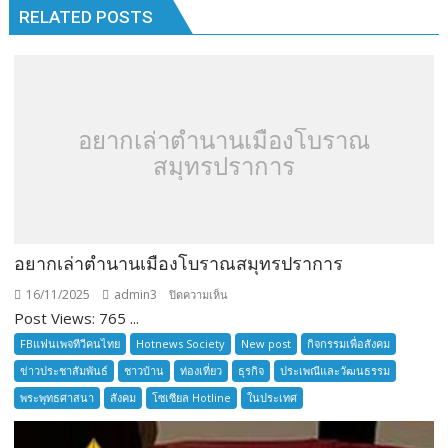
RELATED POSTS
อยากเล่าตำนานเมืองโบราณ
สมุทรปราการ
อยากเล่าตำนานเมืองโบราณสมุทรปราการ
16/11/2025
admin3
บน
ปิดความเห็น
Post Views: 765 ...
อยาก
เล่า
FBแฟนเพจทีวีคนไทย
Hotnews Society
New post
กิจกรรมเพื่อสังคม
ตำนาน
ข่าวประชาสัมพันธ์
ชาวบ้าน
ท่องเที่ยว
ธุรกิจ
ประเพณีและวัฒนธรรม
เมือง
พระพุทธศาสนา
สังคม
โซเซียล Hotline
ในประเทศ
โบราณ
สมุทรปราการ