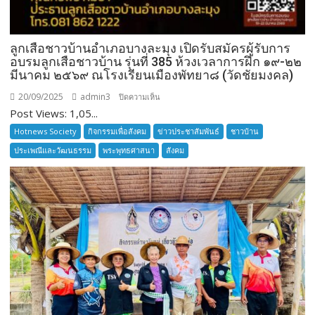
ลูกเสือชาวบ้านอำเภอบางละมุง เปิดรับสมัครผู้รับการ
อบรมลูกเสือชาวบ้าน รุ่นที่ 385 ห้วงเวลาการฝึก ๑๙-๒๒
มีนาคม ๒๕๖๙ ณโรงเรียนเมืองพัทยา๘ (วัดชัยมงคล)
20/09/2025
admin3
บน
ปิดความเห็น
Post Views: 1,05...
ลูก
เสือ
Hotnews Society
กิจกรรมเพื่อสังคม
ข่าวประชาสัมพันธ์
ชาวบ้าน
ชาว
ประเพณีและวัฒนธรรม
พระพุทธศาสนา
สังคม
บ้าน
อำเภอ
บางละมุง
เปิด
รับ
สมัคร
ผู้รับ
การ
อบรม
ลูก
เสือ