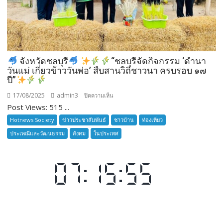
ชาว
บ้าน
รุ่น
ที่
385
จังหวัดชลบุรี
“ชลบุรีจัดกิจกรรม ‘ดำนา
ห้วง
วันแม่ เกี่ยวข้าววันพ่อ’ สืบสานวิถีชาวนา ครบรอบ ๑๗
เวลา
ปี”
การ
17/08/2025
admin3
บน
ปิดความเห็น
ฝึก
Post Views: 515 ...
๑๙-๒๒
จังหวัด
มีนาคม
Hotnews Society
ข่าวประชาสัมพันธ์
ชาวบ้าน
ท่องเที่ยว
ชลบุรี
๒๕๖๙
ประเพณีและวัฒนธรรม
สังคม
ในประเทศ
ณ
โรงเรียน
เมือง
พัทยา๘
(วัด
“ชลบุรี
ชัยมงคล)
จัด
กิจกรรม