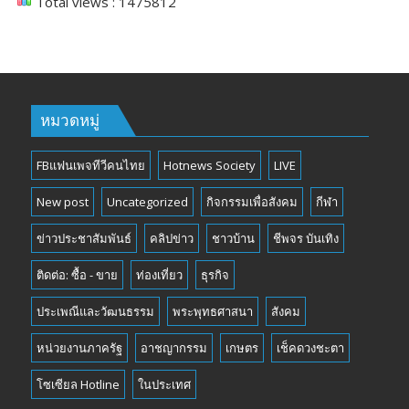
Total views : 1475812
หมวดหมู่
FBแฟนเพจทีวีคนไทย
Hotnews Society
LIVE
New post
Uncategorized
กิจกรรมเพื่อสังคม
กีฬา
ข่าวประชาสัมพันธ์
คลิปข่าว
ชาวบ้าน
ชีพจร บันเทิง
ติดต่อ: ซื้อ - ขาย
ท่องเที่ยว
ธุรกิจ
ประเพณีและวัฒนธรรม
พระพุทธศาสนา
สังคม
หน่วยงานภาครัฐ
อาชญากรรม
เกษตร
เช็คดวงชะตา
โซเซียล Hotline
ในประเทศ