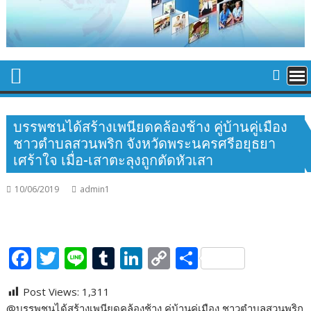
บรรพชนได้สร้างเพนียดคล้องช้าง คู่บ้านคู่เมือง
ชาวตำบลสวนพริก จังหวัดพระนครศรีอยุธยา
เศร้าใจ เมื่อ-เสาตะลุงถูกตัดหัวเสา
10/06/2019
admin1
F
T
Li
T
Li
C
S
ac
w
n
u
n
o
h
Post Views:
1,311
e
itt
e
m
k
p
ar
@บรรพชนได้สร้างเพนียดคล้องช้าง คู่บ้านคู่เมือง ชาวตำบลสวนพริก