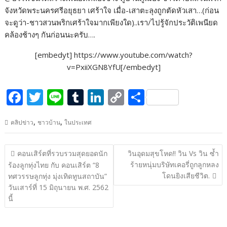
b
er
bl
e
y
e
จังหวัดพระนครศรีอยุธยา เศร้าใจ เมื่อ-เสาตะลุงถูกตัดหัวเสา…(ก่อน
o
r
dI
Li
จะดูว่า-ชาวสวนพริกเศร้าใจมากเพียงใด)..เรา/ไปรู้จักประวัติเพนียด
คล้องช้างๆ กันก่อนนะครับ….
o
n
n
k
k
[embedyt] https://www.youtube.com/watch?
v=PxiiXGN8YfU[/embedyt]
F
T
Li
T
Li
C
S
ac
w
n
u
n
o
h
,
,
คลิปข่าว
ชาวบ้าน
ในประเทศ
e
itt
e
m
k
p
ar
b
er
bl
e
y
e
แนะแนว
คอนเสิร์ตที่รวบรวมสุดยอดนัก
วินอุดมสุขโหด!! วิน Vs วิน ซ้ำ
o
r
dI
Li
เรื่อง
ร้ายหนุ่มบริษัทเคอรี่ถูกลูกหลง
ร้องลูกทุ่งไทย กับ คอนเสิร์ต “8
o
n
n
โดนยิงเสียชีวิต.
ทศวรรษลูกทุ่ง มุ่งเทิดทูนสถาบัน”
วันเสาร์ที่ 15 มิถุนายน พ.ศ. 2562
k
k
นี้