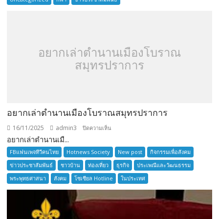
SENIOR
TOURNAMENT
อยากเล่าตำนานเมืองโบราณ
สมุทรปราการ
อยากเล่าตำนานเมืองโบราณสมุทรปราการ
16/11/2025
admin3
บน
ปิดความเห็น
อยากเล่าตำนานเมื...
อยาก
เล่า
FBแฟนเพจทีวีคนไทย
Hotnews Society
New post
กิจกรรมเพื่อสังคม
ตำนาน
ข่าวประชาสัมพันธ์
ชาวบ้าน
ท่องเที่ยว
ธุรกิจ
ประเพณีและวัฒนธรรม
เมือง
พระพุทธศาสนา
สังคม
โซเซียล Hotline
ในประเทศ
โบราณ
สมุทรปราการ