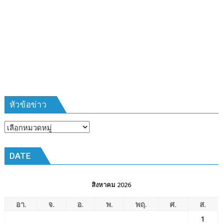
บ้าน
รุ่น
ที่
385
ห้วง
เวลา
การ
ฝึก
๑๙-๒๒
มีนาคม
หัวข้อข่าว
๒๕๖๙
ณ
หัวข้อ
โรงเรียน
ข่าว
เมือง
DATE
พัทยา๘
(วัด
ชัยมงคล)
สิงหาคม 2026
อา.
จ.
อ.
พ.
พฤ.
ศ.
ส.
1