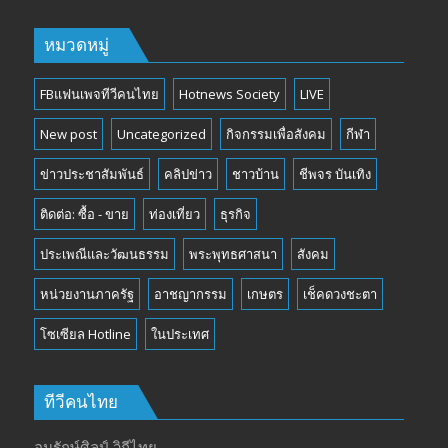
หมวดหมู่
FBแฟนเพจทีวีคนไทย
Hotnews Society
LIVE
New post
Uncategorized
กิจกรรมเพื่อสังคม
กีฬา
ข่าวประชาสัมพันธ์
คลิปข่าว
ชาวบ้าน
ชีพจร บันเทิง
ติดต่อ: ซื้อ - ขาย
ท่องเที่ยว
ธุรกิจ
ประเพณีและวัฒนธรรม
พระพุทธศาสนา
สังคม
หน่วยงานภาครัฐ
อาชญากรรม
เกษตร
เช็คดวงชะตา
โซเซียล Hotline
ในประเทศ
ทีวีคนไทย
อนุรักษ์ศิลป์ วิถีไทย