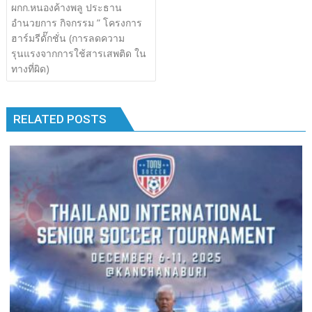
เรื่อง
ผกก.หนองค้างพลู ประธาน
b
er
bl
e
y
e
k
k
อำนวยการ กิจกรรม ” โครงการ
o
r
dI
Li
ฮาร์มรีดั๊กชั่น (การลดความ
o
n
n
รุนแรงจากการใช้สารเสพติด ใน
ทางที่ผิด)
k
k
RELATED POSTS