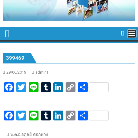
399469
29/06/2019
admin1
F
T
Li
T
Li
C
S
ac
w
n
u
n
o
h
e
itt
e
m
k
p
ar
F
T
Li
T
Li
C
S
b
er
bl
e
y
e
ac
w
n
u
n
o
h
o
r
dI
Li
แนะแนว
e
itt
e
m
k
p
ar
o
n
n
พ.ต.อ.อดุลย์ ดอกพวง