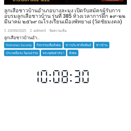
ลูกเสือชาวบ้านอำเภอบางละมุง เปิดรับสมัครผู้รับการ
อบรมลูกเสือชาวบ้าน รุ่นที่ 385 ห้วงเวลาการฝึก ๑๙-๒๒
มีนาคม ๒๕๖๙ ณโรงเรียนเมืองพัทยา๘ (วัดชัยมงคล)
20/09/2025
admin3
บน
ปิดความเห็น
ลูกเสือชาวบ้านอำ...
ลูก
เสือ
Hotnews Society
กิจกรรมเพื่อสังคม
ข่าวประชาสัมพันธ์
ชาวบ้าน
ชาว
ประเพณีและวัฒนธรรม
พระพุทธศาสนา
สังคม
บ้าน
อำเภอ
บางละมุง
เปิด
รับ
สมัคร
ผู้รับ
การ
อบรม
ลูก
เสือ
ชาว