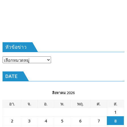
ที่
385
ห้วง
เวลา
การ
ฝึก
๑๙-๒๒
มีนาคม
หัวข้อข่าว
๒๕๖๙
ณ
หัวข้อ
โรงเรียน
ข่าว
เมือง
DATE
พัทยา๘
(วัด
ชัยมงคล)
สิงหาคม 2026
อา.
จ.
อ.
พ.
พฤ.
ศ.
ส.
1
2
3
4
5
6
7
8