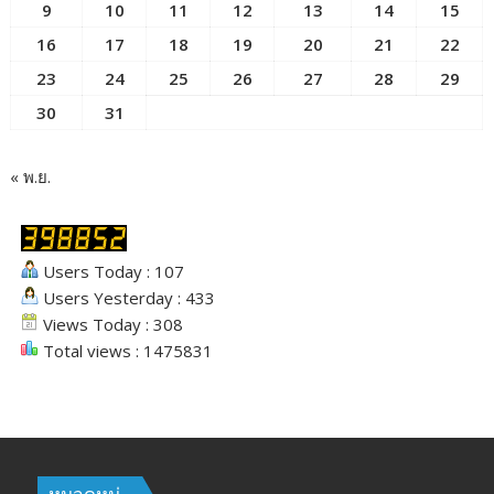
9
10
11
12
13
14
15
16
17
18
19
20
21
22
23
24
25
26
27
28
29
30
31
« พ.ย.
Users Today : 107
Users Yesterday : 433
Views Today : 308
Total views : 1475831