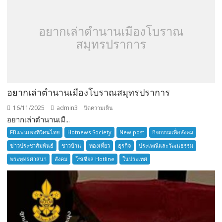
อยากเล่าตำนานเมืองโบราณ
สมุทรปราการ
อยากเล่าตำนานเมืองโบราณสมุทรปราการ
16/11/2025
admin3
บน
ปิดความเห็น
อยากเล่าตำนานเมื...
อยาก
เล่า
FBแฟนเพจทีวีคนไทย
Hotnews Society
New post
กิจกรรมเพื่อสังคม
ตำนาน
ข่าวประชาสัมพันธ์
ชาวบ้าน
ท่องเที่ยว
ธุรกิจ
ประเพณีและวัฒนธรรม
เมือง
พระพุทธศาสนา
สังคม
โซเซียล Hotline
ในประเทศ
โบราณ
สมุทรปราการ