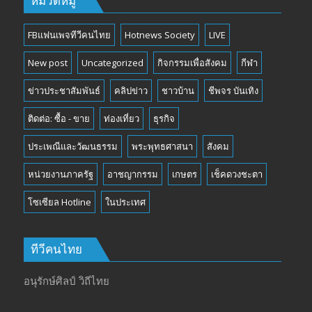
หมวดหมู่
FBแฟนเพจทีวีคนไทย
Hotnews Society
LIVE
New post
Uncategorized
กิจกรรมเพื่อสังคม
กีฬา
ข่าวประชาสัมพันธ์
คลิปข่าว
ชาวบ้าน
ชีพจร บันเทิง
ติดต่อ: ซื้อ - ขาย
ท่องเที่ยว
ธุรกิจ
ประเพณีและวัฒนธรรม
พระพุทธศาสนา
สังคม
หน่วยงานภาครัฐ
อาชญากรรม
เกษตร
เช็คดวงชะตา
โซเซียล Hotline
ในประเทศ
ทีวีคนไทย
อนุรักษ์ศิลป์ วิถีไทย