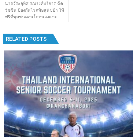
เรื่อง
นาควัระอุทิศ รณรงค์บริการ ฉีด
b
er
bl
e
y
e
k
k
วัชซีน ป้องกันโรคพิษสุนัขบ้า ให้
o
r
dI
Li
ฟรีที่ชุมชนคอนโดหนองแขม
o
n
n
k
k
RELATED POSTS