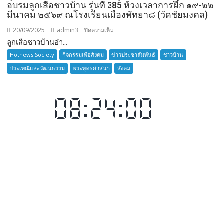
อบรมลูกเสือชาวบ้าน รุ่นที่ 385 ห้วงเวลาการฝึก ๑๙-๒๒
มีนาคม ๒๕๖๙ ณโรงเรียนเมืองพัทยา๘ (วัดชัยมงคล)
20/09/2025
admin3
บน
ปิดความเห็น
ลูกเสือชาวบ้านอำ...
ลูก
เสือ
Hotnews Society
กิจกรรมเพื่อสังคม
ข่าวประชาสัมพันธ์
ชาวบ้าน
ชาว
ประเพณีและวัฒนธรรม
พระพุทธศาสนา
สังคม
บ้าน
อำเภอ
บางละมุง
เปิด
รับ
สมัคร
ผู้รับ
การ
อบรม
ลูก
เสือ
ชาว
บ้าน
รุ่น