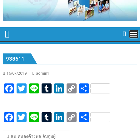
938611
16/07/2019
admin1
F
T
Li
T
Li
C
S
ac
w
n
u
n
o
h
e
itt
e
m
k
p
ar
F
T
Li
T
Li
C
S
b
er
bl
e
y
e
ac
w
n
u
n
o
h
o
r
dI
Li
แนะแนว
e
itt
e
m
k
p
ar
o
n
n
สน.หนองค้างพลู จับกุมผู้