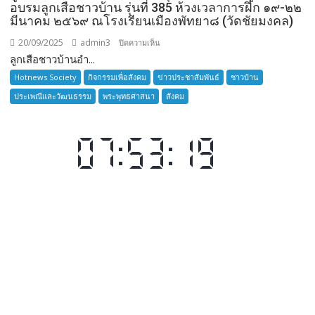
อบรมลูกเสือชาวบ้าน รุ่นที่ 385 ห้วงเวลาการฝึก ๑๙-๒๒
มีนาคม ๒๕๖๙ ณโรงเรียนเมืองพัทยา๘ (วัดชัยมงคล)
20/09/2025
admin3
บน
ปิดความเห็น
ลูกเสือชาวบ้านอำ...
ลูก
เสือ
Hotnews Society
กิจกรรมเพื่อสังคม
ข่าวประชาสัมพันธ์
ชาวบ้าน
ชาว
ประเพณีและวัฒนธรรม
พระพุทธศาสนา
สังคม
บ้าน
อำเภอ
บางละมุง
เปิด
รับ
สมัคร
ผู้รับ
การ
อบรม
ลูก
เสือ
ชาว
บ้าน
รุ่น