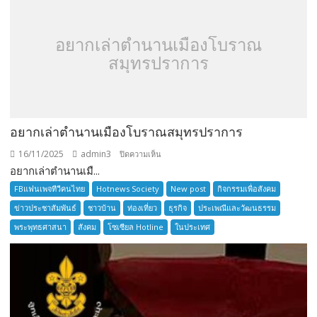
อยากเล่าตำนานเมืองโบราณ
สมุทรปราการ
อยากเล่าตำนานเมืองโบราณสมุทรปราการ
16/11/2025
admin3
บน
ปิดความเห็น
อยากเล่าตำนานเมื...
อยาก
เล่า
FBแฟนเพจทีวีคนไทย
Hotnews Society
New post
กิจกรรมเพื่อสังคม
ตำนาน
ข่าวประชาสัมพันธ์
ชาวบ้าน
ท่องเที่ยว
ธุรกิจ
ประเพณีและวัฒนธรรม
เมือง
พระพุทธศาสนา
สังคม
โซเซียล Hotline
ในประเทศ
โบราณ
สมุทรปราการ