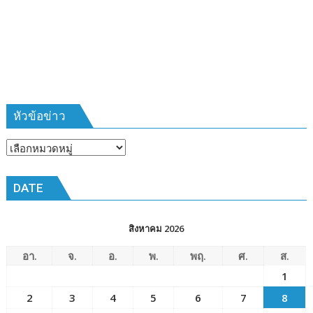
ที่
385
ห้วง
เวลา
การ
ฝึก
๑๙-๒๒
มีนาคม
หัวข้อข่าว
๒๕๖๙
ณ
หัวข้อ
โรงเรียน
ข่าว
เมือง
DATE
พัทยา๘
(วัด
ชัยมงคล)
สิงหาคม 2026
อา.
จ.
อ.
พ.
พฤ.
ศ.
ส.
1
2
3
4
5
6
7
8