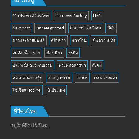
หมวดหมู่
FBแฟนเพจทีวีคนไทย
Hotnews Society
LIVE
New post
Uncategorized
กิจกรรมเพื่อสังคม
กีฬา
ข่าวประชาสัมพันธ์
คลิปข่าว
ชาวบ้าน
ชีพจร บันเทิง
ติดต่อ: ซื้อ - ขาย
ท่องเที่ยว
ธุรกิจ
ประเพณีและวัฒนธรรม
พระพุทธศาสนา
สังคม
หน่วยงานภาครัฐ
อาชญากรรม
เกษตร
เช็คดวงชะตา
โซเซียล Hotline
ในประเทศ
ทีวีคนไทย
อนุรักษ์ศิลป์ วิถีไทย