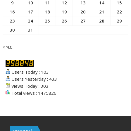
9
10
11
12
13
14
15
16
17
18
19
20
21
22
23
24
25
26
27
28
29
30
31
« พ.ย.
Users Today : 103
Users Yesterday : 433
Views Today : 303
Total views : 1475826