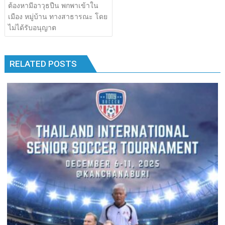
เรื่อง
ต้องหามีอาวุธปืน พกพาเข้าใน
b
er
bl
e
y
e
k
k
เมือง หมู่บ้าน ทางสาธารณะ โดย
o
r
dI
Li
ไม่ได้รับอนุญาต
o
n
n
k
k
RELATED POSTS