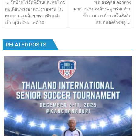
แนะแนว
วัดบ้านไร่จัดพิธีรับและสมโภช
พ.ต.อ.อดุลย์ ดอกพวง
o
r
dI
Li
เรื่อง
ผกก.สน.หนองค้างพลู พร้อมด้วย
พุ่มเทียนพรรษาพระราชทาน ใน
o
n
n
ข้าราชการตำรวจในสังกัด
พระบาทสมเด็จฯ พระวชิรเกล้า
สน.หนองค้างพลู
เจ้าอยู่หัว รัชกาลที่ 10
k
k
RELATED POSTS