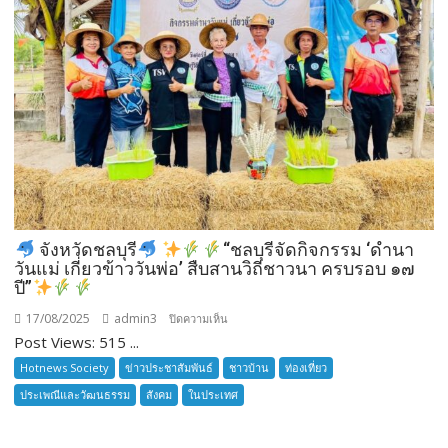
จังหวัดชลบุรี
“ชลบุรีจัดกิจกรรม ‘ดำนา
วันแม่ เกี่ยวข้าววันพ่อ’ สืบสานวิถีชาวนา ครบรอบ ๑๗
ปี”
17/08/2025
admin3
บน
ปิดความเห็น
Post Views: 515 ...
จังหวัด
Hotnews Society
ข่าวประชาสัมพันธ์
ชาวบ้าน
ท่องเที่ยว
ชลบุรี
ประเพณีและวัฒนธรรม
สังคม
ในประเทศ