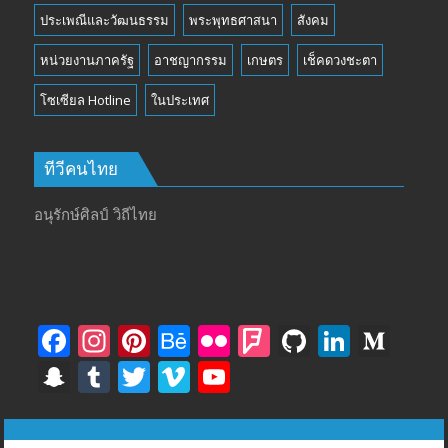
ประเพณีและวัฒนธรรม
พระพุทธศาสนา
สังคม
หน่วยงานภาครัฐ
อาชญากรรม
เกษตร
เช็คดวงชะตา
โซเซียล Hotline
ในประเทศ
ทีวีคนไทย
อนุรักษ์ศิลป์ วิถีไทย
F
In
Pi
B
Fli
F
Gi
Li
M
ac
st
nt
e
ck
o
t
n
e
S
T
T
Vi
Y
e
a
er
h
r
u
H
k
di
n
u
w
m
o
b
gr
e
a
rs
u
e
u
a
m
itt
e
u