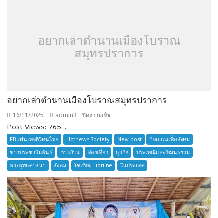
TOURNAMENT
อยากเล่าตำนานเมืองโบราณ
สมุทรปราการ
อยากเล่าตำนานเมืองโบราณสมุทรปราการ
16/11/2025
admin3
บน
ปิดความเห็น
Post Views: 765 ...
อยาก
เล่า
FBแฟนเพจทีวีคนไทย
Hotnews Society
New post
กิจกรรมเพื่อสังคม
ตำนาน
ข่าวประชาสัมพันธ์
ชาวบ้าน
ท่องเที่ยว
ธุรกิจ
ประเพณีและวัฒนธรรม
เมือง
พระพุทธศาสนา
สังคม
โซเซียล Hotline
ในประเทศ
โบราณ
สมุทรปราการ