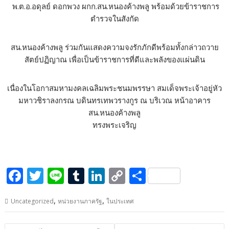
พ.ต.อ.อดุลย์ ดอกพวง ผกก.สน.หนองค้างพลู พร้อมด้วยข้าราชการ
o
r
dI
Li
ตำรวจในสังกัด
o
n
n
k
k
สน.หนองค้างพลู ร่วมกันแสดงความจงรักภักดีพร้อมทั้งกล่าวถวาย
สัตย์ปฏิญาณ เพื่อเป็นข้าราชการที่ดีและพลังของแผ่นดิน
เนื่องในโอกาสมหามงคลเฉลิมพระชนมพรรษา สมเด็จพระเจ้าอยู่หัว
มหาวชิราลงกรณ บดินทรเทพวรางกูร ณ บริเวณ หน้าอาคาร
สน.หนองค้างพลู
ทรงพระเจริญ
F
T
Li
T
Li
C
S
ac
w
n
u
n
o
h
,
,
Uncategorized
หน่วยงานภาครัฐ
ในประเทศ
e
itt
e
m
k
p
ar
b
er
bl
e
y
e