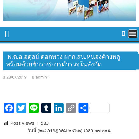
พ.ต.อ.อดุลย์ ดอกพวง ผกก.สน.หนองค้างพลู
พร้อมด้วยข้าราชการตำรวจในสังกัด
28/07/2019
admin1
F
T
Li
T
Li
C
S
ac
w
n
u
n
o
h
Post Views:
1,583
e
itt
e
m
k
p
ar
วันนี้ (๒๘ กรกฎาคม ๒๕๖๒) เวลา ๐๗.๓๐น.
b
er
bl
e
y
e