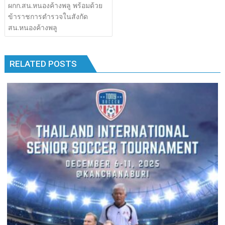
เรื่อง
ผกก.สน.หนองค้างพลู พร้อมด้วย
b
er
bl
e
y
e
k
k
ข้าราชการตำรวจในสังกัด
o
r
dI
Li
สน.หนองค้างพลู
o
n
n
k
k
RELATED POSTS