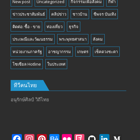
New post
Uncategorized
กิจกรรมเพื่อสังคม
กีฬา
ข่าวประชาสัมพันธ์
คลิปข่าว
ชาวบ้าน
ชีพจร บันเทิง
ติดต่อ: ซื้อ - ขาย
ท่องเที่ยว
ธุรกิจ
ประเพณีและวัฒนธรรม
พระพุทธศาสนา
สังคม
หน่วยงานภาครัฐ
อาชญากรรม
เกษตร
เช็คดวงชะตา
โซเซียล Hotline
ในประเทศ
ทีวีคนไทย
อนุรักษ์ศิลป์ วิถีไทย
F
In
Pi
B
Fli
F
Gi
Li
M