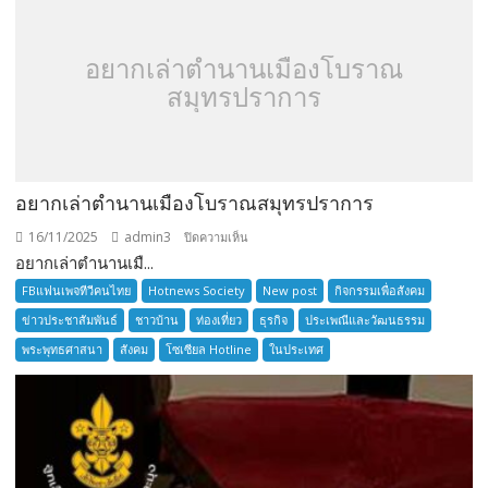
อยากเล่าตำนานเมืองโบราณ
สมุทรปราการ
อยากเล่าตำนานเมืองโบราณสมุทรปราการ
16/11/2025
admin3
บน
ปิดความเห็น
อยากเล่าตำนานเมื...
อยาก
เล่า
FBแฟนเพจทีวีคนไทย
Hotnews Society
New post
กิจกรรมเพื่อสังคม
ตำนาน
ข่าวประชาสัมพันธ์
ชาวบ้าน
ท่องเที่ยว
ธุรกิจ
ประเพณีและวัฒนธรรม
เมือง
พระพุทธศาสนา
สังคม
โซเซียล Hotline
ในประเทศ
โบราณ
สมุทรปราการ