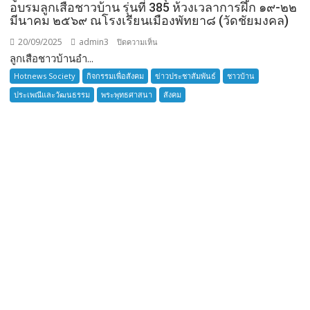
อบรมลูกเสือชาวบ้าน รุ่นที่ 385 ห้วงเวลาการฝึก ๑๙-๒๒
มีนาคม ๒๕๖๙ ณโรงเรียนเมืองพัทยา๘ (วัดชัยมงคล)
20/09/2025
admin3
บน
ปิดความเห็น
ลูกเสือชาวบ้านอำ...
ลูก
เสือ
Hotnews Society
กิจกรรมเพื่อสังคม
ข่าวประชาสัมพันธ์
ชาวบ้าน
ชาว
ประเพณีและวัฒนธรรม
พระพุทธศาสนา
สังคม
บ้าน
อำเภอ
บางละมุง
เปิด
รับ
สมัคร
ผู้รับ
การ
อบรม
ลูก
เสือ
ชาว
บ้าน
รุ่น