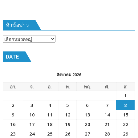
ที่
385
ห้วง
เวลา
หัวข้อข่าว
การ
ฝึก
หัวข้อ
๑๙-๒๒
ข่าว
มีนาคม
DATE
๒๕๖๙
ณ
โรงเรียน
สิงหาคม 2026
เมือง
พัทยา๘
อา.
จ.
อ.
พ.
พฤ.
ศ.
ส.
(วัด
1
ชัยมงคล)
2
3
4
5
6
7
8
9
10
11
12
13
14
15
16
17
18
19
20
21
22
23
24
25
26
27
28
29