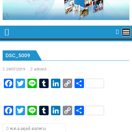
DSC_5009
29/07/2019
admin3
F
T
Li
T
Li
C
S
ac
w
n
u
n
o
h
e
itt
e
m
k
p
ar
F
T
Li
T
Li
C
S
b
er
bl
e
y
e
ac
w
n
u
n
o
h
o
r
dI
Li
แนะแนว
e
itt
e
m
k
p
ar
o
n
n
พ.ต.อ.อดุลย์ ดอกพวง