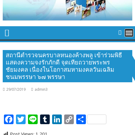
สถานีตำรวจนครบาลหนองค้างพลู เข้าร่วมพิธี
แสดงความจงรักภักดี จุดเทียถวายพระพร
ชัยมงคล เนื่องในโอกาสมหามงคลวันเฉลิม
ชนมพรรษา ๖๗ พรรษา
29/07/2019
admin3
F
T
Li
T
Li
C
S
ac
w
n
u
n
o
h
Post Views:
1,201