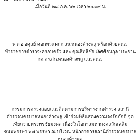
e
itt
e
m
k
p
ar
เมื่อวันที่ ๒๘ ก.ค. ๖๒ เวลา ๒๐.๑๙ น.
b
er
bl
e
y
e
o
r
dI
Li
o
n
n
k
k
พ.ต.อ.อดุลย์ ดอกพวง ผกก.สน.หนองค้างพลู พร้อมด้วยคณะ
ข้าราชการตำรวจ/ครอบครัว และ คุณสิทธิชัย เลิศศีธนกุล ประธาน
กต.ตร.สน.หนองค้างพลู และคณะ
กรรมการตรวจสอบและติดตามการบริหารงานตำรวจ สถานี
ตำรวจนครบาลหนองค้างพลู เข้าร่วมพิธีแสดงความจงรักภักดี จุด
เทียถวายพระพรชัยมงคล เนื่องในโอกาสมหามงคลวันเฉลิม
ชนมพรรษา ๖๗ พรรษา ณ บริเวณ หน้าอาคารสถานีตำรวจนครบาล
หนองค้างพลู