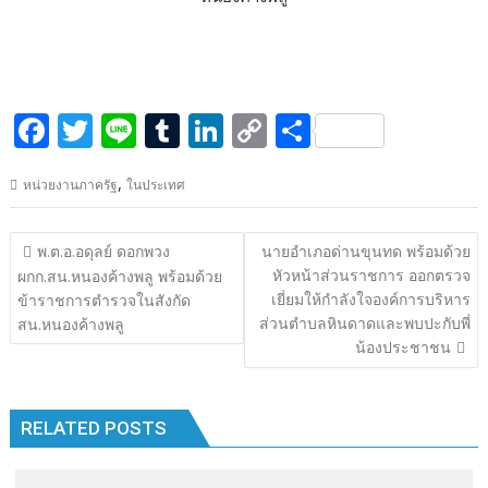
F
T
Li
T
Li
C
S
ac
w
n
u
n
o
h
,
หน่วยงานภาครัฐ
ในประเทศ
e
itt
e
m
k
p
ar
b
er
bl
e
y
e
แนะแนว
พ.ต.อ.อดุลย์ ดอกพวง
นายอำเภอด่านขุนทด พร้อมด้วย
o
r
dI
Li
เรื่อง
หัวหน้าส่วนราชการ ออกตรวจ
ผกก.สน.หนองค้างพลู พร้อมด้วย
o
n
n
เยี่ยมให้กำลังใจองค์การบริหาร
ข้าราชการตำรวจในสังกัด
ส่วนตำบลหินดาดและพบปะกับพี่
สน.หนองค้างพลู
k
k
น้องประชาชน
RELATED POSTS