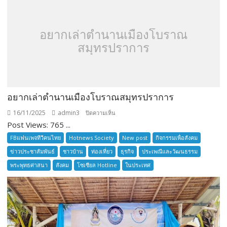
อยากเล่าตำนานเมืองโบราณ
สมุทรปราการ
อยากเล่าตำนานเมืองโบราณสมุทรปราการ
16/11/2025
admin3
บน
ปิดความเห็น
Post Views: 765 ...
อยาก
เล่า
FBแฟนเพจทีวีคนไทย
Hotnews Society
New post
กิจกรรมเพื่อสังคม
ตำนาน
ข่าวประชาสัมพันธ์
ชาวบ้าน
ท่องเที่ยว
ธุรกิจ
ประเพณีและวัฒนธรรม
เมือง
พระพุทธศาสนา
สังคม
โซเซียล Hotline
ในประเทศ
โบราณ
สมุทรปราการ