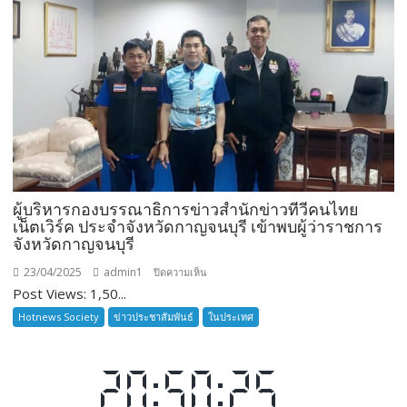
“ชลบุรี
จัด
กิจกรรม
‘ดำนา
วัน
แม่
เกี่ยว
ข้าว
ผู้บริหารกองบรรณาธิการข่าวสำนักข่าวทีวีคนไทย
วัน
เน็ตเวิร์ค ประจำจังหวัดกาญจนบุรี เข้าพบผู้ว่าราชการ
พ่อ’
จังหวัดกาญจนบุรี
สืบสาน
วิถี
23/04/2025
admin1
บน
ปิดความเห็น
ชาวนา
Post Views: 1,50...
ผู้
ครบ
บริหาร
Hotnews Society
ข่าวประชาสัมพันธ์
ในประเทศ
รอบ
กอง
๑๗
บรรณาธิการ
ปี”
ข่าว
สำนัก