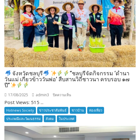
จังหวัดชลบุรี
“ชลบุรีจัดกิจกรรม ‘ดำนา
วันแม่ เกี่ยวข้าววันพ่อ’ สืบสานวิถีชาวนา ครบรอบ ๑๗
ปี”
17/08/2025
admin3
บน
ปิดความเห็น
Post Views: 515 ...
จังหวัด
Hotnews Society
ข่าวประชาสัมพันธ์
ชาวบ้าน
ท่องเที่ยว
ชลบุรี
ประเพณีและวัฒนธรรม
สังคม
ในประเทศ