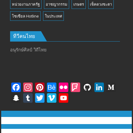
หน่วยงานภาครัฐ
อาชญากรรม
เกษตร
เช็คดวงชะตา
โซเซียล Hotline
ในประเทศ
ทีวีคนไทย
อนุรักษ์ศิลป์ วิถีไทย
F
In
Pi
B
Fli
F
Gi
Li
M
ac
st
nt
e
ck
o
t
n
e
S
T
T
Vi
Y
e
a
er
h
r
u
H
k
di
n
u
w
m
o
b
gr
e
a
rs
u
e
u
a
m
itt
e
u
ทีวีฅนไทย © tvkhonthai.com
o
a
st
n
q
b
dI
m
p
bl
er
o
T
Proudly powered by WordPress
|
Theme: DuperMag by
Acme