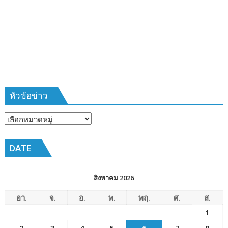
รุ่น
ที่
385
ห้วง
เวลา
การ
ฝึก
๑๙-๒๒
มีนาคม
หัวข้อข่าว
๒๕๖๙
ณ
หัวข้อ
โรงเรียน
ข่าว
เมือง
DATE
พัทยา๘
(วัด
ชัยมงคล)
สิงหาคม 2026
อา.
จ.
อ.
พ.
พฤ.
ศ.
ส.
1
2
3
4
5
6
7
8