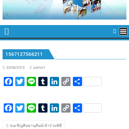
1567127566211
30/08/2019
admin1
F
T
Li
T
Li
C
S
ac
w
n
u
n
o
h
e
itt
e
m
k
p
ar
F
T
Li
T
Li
C
S
b
er
bl
e
y
e
ac
w
n
u
n
o
h
o
r
dI
Li
แนะแนว
e
itt
e
m
k
p
ar
o
n
n
ขอเชิญศิษยานุศิษย์เข้าร่วมพิธี