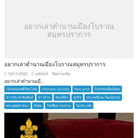
TOURNAMENT
อยากเล่าตำนานเมืองโบราณ
สมุทรปราการ
อยากเล่าตำนานเมืองโบราณสมุทรปราการ
16/11/2025
admin3
บน
ปิดความเห็น
อยากเล่าตำนานเมื...
อยาก
เล่า
FBแฟนเพจทีวีคนไทย
Hotnews Society
New post
กิจกรรมเพื่อสังคม
ตำนาน
ข่าวประชาสัมพันธ์
ชาวบ้าน
ท่องเที่ยว
ธุรกิจ
ประเพณีและวัฒนธรรม
เมือง
พระพุทธศาสนา
สังคม
โซเซียล Hotline
ในประเทศ
โบราณ
สมุทรปราการ