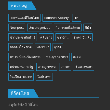
หมวดหมู่
FBแฟนเพจทีวีคนไทย
Hotnews Society
LIVE
New post
Uncategorized
กิจกรรมเพื่อสังคม
กีฬา
ข่าวประชาสัมพันธ์
คลิปข่าว
ชาวบ้าน
ชีพจร บันเทิง
ติดต่อ: ซื้อ - ขาย
ท่องเที่ยว
ธุรกิจ
ประเพณีและวัฒนธรรม
พระพุทธศาสนา
สังคม
หน่วยงานภาครัฐ
อาชญากรรม
เกษตร
เช็คดวงชะตา
โซเซียล Hotline
ในประเทศ
ทีวีคนไทย
อนุรักษ์ศิลป์ วิถีไทย