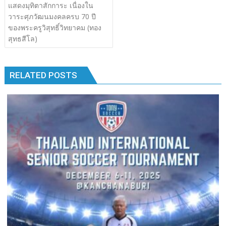
เรื่อง
แสดงมุทิตาสักการะ เนื่องใน
b
er
bl
e
y
e
k
k
วาระศุภวัฒนมงคลครบ 70 ปี
o
r
dI
Li
ของพระครูวิสุทธิ์วิทยาคม (ทอง
o
n
n
สุทธสีโล)
k
k
RELATED POSTS