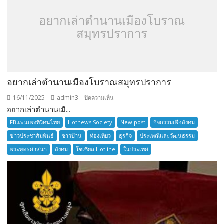
อยากเล่าตำนานเมืองโบราณ
สมุทรปราการ
อยากเล่าตำนานเมืองโบราณสมุทรปราการ
16/11/2025
admin3
บน
ปิดความเห็น
อยากเล่าตำนานเมื...
อยาก
เล่า
FBแฟนเพจทีวีคนไทย
Hotnews Society
New post
กิจกรรมเพื่อสังคม
ตำนาน
ข่าวประชาสัมพันธ์
ชาวบ้าน
ท่องเที่ยว
ธุรกิจ
ประเพณีและวัฒนธรรม
เมือง
พระพุทธศาสนา
สังคม
โซเซียล Hotline
ในประเทศ
โบราณ
สมุทรปราการ