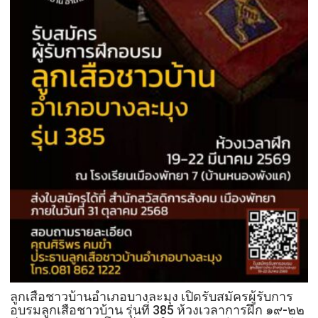
ลูกเสือชาวบ้านอำเภอบางละมุง เปิดรับสมัครผู้รับการ
อบรมลูกเสือชาวบ้าน รุ่นที่ 385 ห้วงเวลาการฝึก ๑๙-๒๒