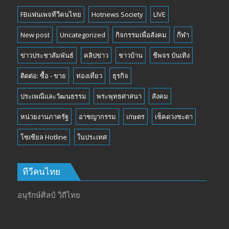
FBแฟนเพจทีวีคนไทย
Hotnews Society
LIVE
New post
Uncategorized
กิจกรรมเพื่อสังคม
กีฬา
ข่าวประชาสัมพันธ์
คลิปข่าว
ชาวบ้าน
ชีพจร บันเทิง
ติดต่อ: ซื้อ - ขาย
ท่องเที่ยว
ธุรกิจ
ประเพณีและวัฒนธรรม
พระพุทธศาสนา
สังคม
หน่วยงานภาครัฐ
อาชญากรรม
เกษตร
เช็คดวงชะตา
โซเซียล Hotline
ในประเทศ
ทีวีคนไทย
อนุรักษ์ศิลป์ วิถีไทย