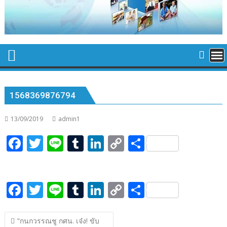
1568369876794
13/09/2019
admin1
F
T
Li
T
Li
C
S
ac
w
n
u
n
o
h
e
itt
e
m
k
p
ar
F
T
Li
T
Li
C
S
b
er
bl
e
y
e
ac
w
n
u
n
o
h
o
r
dI
Li
แนะแนว
e
itt
e
m
k
p
ar
o
n
n
“กนกวรรณชู กศน. เจ๋ง! ขับ