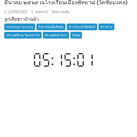
มีนาคม ๒๕๖๙ ณโรงเรียนเมืองพัทยา๘ (วัดชัยมงคล)
20/09/2025
admin3
บน
ปิดความเห็น
ลูกเสือชาวบ้านอำ...
ลูก
เสือ
Hotnews Society
กิจกรรมเพื่อสังคม
ข่าวประชาสัมพันธ์
ชาวบ้าน
ชาว
ประเพณีและวัฒนธรรม
พระพุทธศาสนา
สังคม
บ้าน
อำเภอ
บางละมุง
เปิด
รับ
สมัคร
ผู้รับ
การ
อบรม
ลูก
เสือ
ชาว
บ้าน
รุ่น
ที่