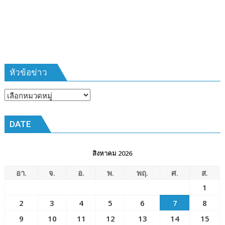
385
ห้วง
เวลา
การ
ฝึก
๑๙-๒๒
มีนาคม
หัวข้อข่าว
๒๕๖๙
ณ
หัวข้อ
โรงเรียน
ข่าว
เมือง
DATE
พัทยา๘
(วัด
ชัยมงคล)
สิงหาคม 2026
อา.
จ.
อ.
พ.
พฤ.
ศ.
ส.
1
2
3
4
5
6
7
8
9
10
11
12
13
14
15