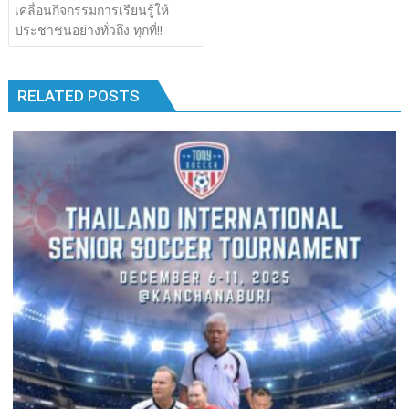
เรื่อง
เคลื่อนกิจกรรมการเรียนรู้ให้
b
er
bl
e
y
e
k
k
ประชาชนอย่างทั่วถึง ทุกที่!!
o
r
dI
Li
o
n
n
RELATED POSTS
k
k