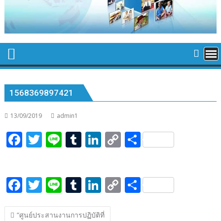
1568369897421
13/09/2019
admin1
F
T
Li
T
Li
C
S
ac
w
n
u
n
o
h
e
itt
e
m
k
p
ar
F
T
Li
T
Li
C
S
b
er
bl
e
y
e
ac
w
n
u
n
o
h
o
r
dI
Li
แนะแนว
e
itt
e
m
k
p
ar
o
n
n
“ศูนย์​ประสานงานการปฏิบัติ​ที่​