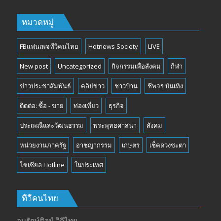
หมวดหมู่
FBแฟนเพจทีวีคนไทย
Hotnews Society
LIVE
New post
Uncategorized
กิจกรรมเพื่อสังคม
กีฬา
ข่าวประชาสัมพันธ์
คลิปข่าว
ชาวบ้าน
ชีพจร บันเทิง
ติดต่อ: ซื้อ - ขาย
ท่องเที่ยว
ธุรกิจ
ประเพณีและวัฒนธรรม
พระพุทธศาสนา
สังคม
หน่วยงานภาครัฐ
อาชญากรรม
เกษตร
เช็คดวงชะตา
โซเซียล Hotline
ในประเทศ
ทีวีคนไทย
อนุรักษ์ศิลป์ วิถีไทย