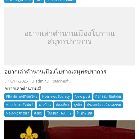
SENIOR
TOURNAMENT
อยากเล่าตำนานเมืองโบราณ
สมุทรปราการ
อยากเล่าตำนานเมืองโบราณสมุทรปราการ
16/11/2025
admin3
บน
ปิดความเห็น
อยากเล่าตำนานเมื...
อยาก
เล่า
FBแฟนเพจทีวีคนไทย
Hotnews Society
New post
กิจกรรมเพื่อสังคม
ตำนาน
ข่าวประชาสัมพันธ์
ชาวบ้าน
ท่องเที่ยว
ธุรกิจ
ประเพณีและวัฒนธรรม
เมือง
พระพุทธศาสนา
สังคม
โซเซียล Hotline
ในประเทศ
โบราณ
สมุทรปราการ