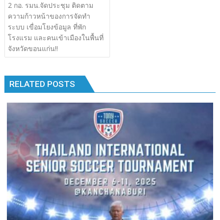
เรื่อง
2​ กอ. รมน.​จัดประชุม​ ติดตาม​
b
er
bl
e
y
e
k
k
ความก้าวหน้า​ของการจัดทำ
o
r
dI
Li
ระบบ​ เขื่อมโยงข้อมูล​ ที่พัก​
o
n
n
โรงแรม​ และคนเข้าเมือง​ในพื้นที่
จังหวัด​ขอนแก่น!!
k
k
RELATED POSTS