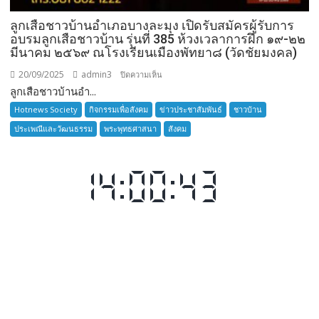
ลูกเสือชาวบ้านอำเภอบางละมุง เปิดรับสมัครผู้รับการ
อบรมลูกเสือชาวบ้าน รุ่นที่ 385 ห้วงเวลาการฝึก ๑๙-๒๒
มีนาคม ๒๕๖๙ ณโรงเรียนเมืองพัทยา๘ (วัดชัยมงคล)
20/09/2025
admin3
บน
ปิดความเห็น
ลูกเสือชาวบ้านอำ...
ลูก
เสือ
Hotnews Society
กิจกรรมเพื่อสังคม
ข่าวประชาสัมพันธ์
ชาวบ้าน
ชาว
ประเพณีและวัฒนธรรม
พระพุทธศาสนา
สังคม
บ้าน
อำเภอ
บางละมุง
เปิด
รับ
สมัคร
ผู้รับ
การ
อบรม
ลูก
เสือ
ชาว