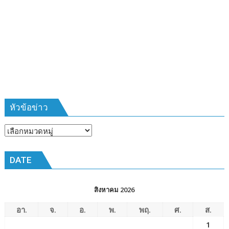
บ้าน
รุ่น
ที่
385
ห้วง
เวลา
การ
ฝึก
๑๙-๒๒
มีนาคม
หัวข้อข่าว
๒๕๖๙
ณ
หัวข้อ
โรงเรียน
ข่าว
เมือง
DATE
พัทยา๘
(วัด
ชัยมงคล)
สิงหาคม 2026
อา.
จ.
อ.
พ.
พฤ.
ศ.
ส.
1