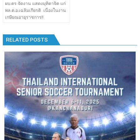
เรื่อง
ผบ.ตร​ จัดงาน แสดงมุทิตาจิต​ แก่
b
er
bl
e
y
e
k
k
พล.ต.อ.เฉลิมเกียรติ​ เนื่องในงาน
o
r
dI
Li
เกษียณอายุราชการ!!
o
n
n
k
k
RELATED POSTS