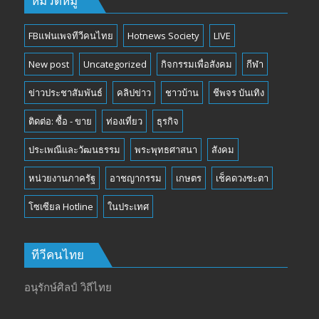
หมวดหมู่
FBแฟนเพจทีวีคนไทย
Hotnews Society
LIVE
New post
Uncategorized
กิจกรรมเพื่อสังคม
กีฬา
ข่าวประชาสัมพันธ์
คลิปข่าว
ชาวบ้าน
ชีพจร บันเทิง
ติดต่อ: ซื้อ - ขาย
ท่องเที่ยว
ธุรกิจ
ประเพณีและวัฒนธรรม
พระพุทธศาสนา
สังคม
หน่วยงานภาครัฐ
อาชญากรรม
เกษตร
เช็คดวงชะตา
โซเซียล Hotline
ในประเทศ
ทีวีคนไทย
อนุรักษ์ศิลป์ วิถีไทย