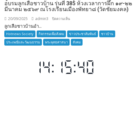
อบรมลูกเสือชาวบ้าน รุ่นที่ 385 ห้วงเวลาการฝึก ๑๙-๒๒
มีนาคม ๒๕๖๙ ณโรงเรียนเมืองพัทยา๘ (วัดชัยมงคล)
20/09/2025
admin3
บน
ปิดความเห็น
ลูกเสือชาวบ้านอำ...
ลูก
เสือ
Hotnews Society
กิจกรรมเพื่อสังคม
ข่าวประชาสัมพันธ์
ชาวบ้าน
ชาว
ประเพณีและวัฒนธรรม
พระพุทธศาสนา
สังคม
บ้าน
อำเภอ
บางละมุง
เปิด
รับ
สมัคร
ผู้รับ
การ
อบรม
ลูก
เสือ
ชาว
บ้าน
รุ่น