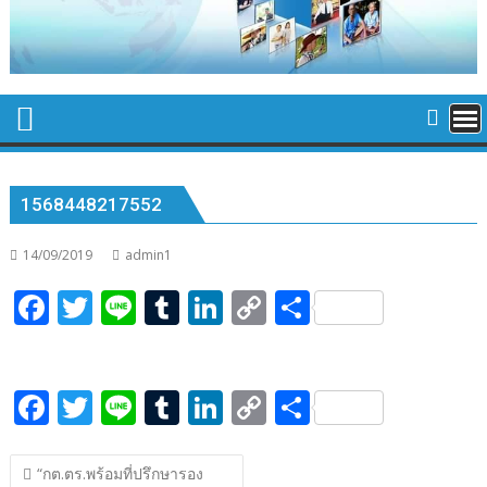
1568448217552
14/09/2019
admin1
F
T
Li
T
Li
C
S
ac
w
n
u
n
o
h
e
itt
e
m
k
p
ar
F
T
Li
T
Li
C
S
b
er
bl
e
y
e
ac
w
n
u
n
o
h
o
r
dI
Li
แนะแนว
e
itt
e
m
k
p
ar
o
n
n
“กต.ตร.พร้อมที่ปรึกษา​รอง​