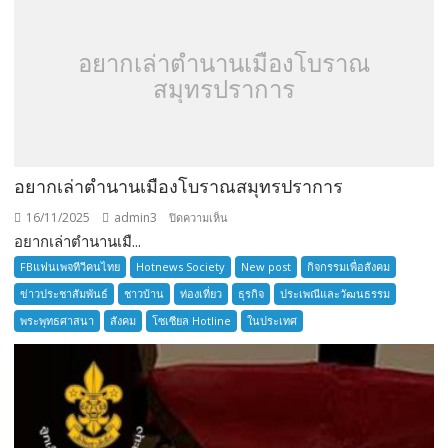
อยากเล่าตำนานเมืองโบราณ
สมุทรปราการ
อยากเล่าตำนานเมืองโบราณสมุทรปราการ
16/11/2025
admin3
บน
ปิดความเห็น
อยากเล่าตำนานเมื...
อยาก
เล่า
FBแฟนเพจทีวีคนไทย
Hotnews Society
New post
กิจกรรมเพื่อสังคม
ตำนาน
ข่าวประชาสัมพันธ์
ชาวบ้าน
ท่องเที่ยว
ธุรกิจ
ประเพณีและวัฒนธรรม
เมือง
พระพุทธศาสนา
สังคม
โซเซียล Hotline
ในประเทศ
โบราณ
สมุทรปราการ