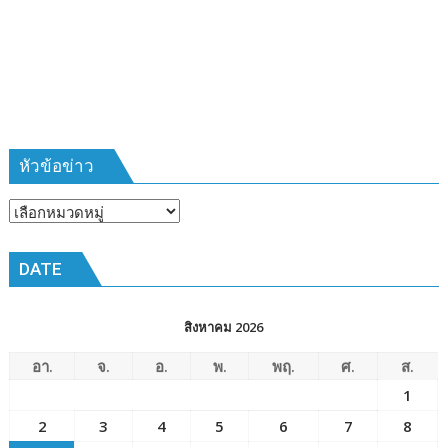
ที่
385
ห้วง
เวลา
การ
ฝึก
๑๙-๒๒
มีนาคม
หัวข้อข่าว
๒๕๖๙
ณ
หัวข้อ
โรงเรียน
ข่าว
เมือง
DATE
พัทยา๘
(วัด
ชัยมงคล)
สิงหาคม 2026
อา.
จ.
อ.
พ.
พฤ.
ศ.
ส.
1
2
3
4
5
6
7
8