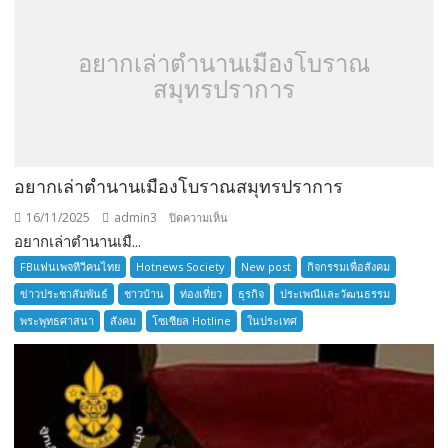
อยากเล่าตำนานเมืองโบราณ
สมุทรปราการ
อยากเล่าตำนานเมืองโบราณสมุทรปราการ
16/11/2025
admin3
บน
ปิดความเห็น
อยากเล่าตำนานเมื...
อยาก
เล่า
FBแฟนเพจทีวีคนไทย
Hotnews Society
New post
กิจกรรมเพื่อสังคม
ตำนาน
ข่าวประชาสัมพันธ์
ชาวบ้าน
ท่องเที่ยว
ธุรกิจ
ประเพณีและวัฒนธรรม
เมือง
พระพุทธศาสนา
สังคม
โซเซียล Hotline
ในประเทศ
โบราณ
สมุทรปราการ