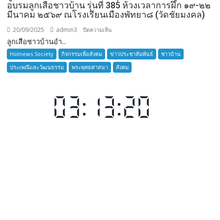
อบรมลูกเสือชาวบ้าน รุ่นที่ 385 ห้วงเวลาการฝึก ๑๙-๒๒
มีนาคม ๒๕๖๙ ณโรงเรียนเมืองพัทยา๘ (วัดชัยมงคล)
20/09/2025
admin3
บน
ปิดความเห็น
ลูกเสือชาวบ้านอำ...
ลูก
เสือ
Hotnews Society
กิจกรรมเพื่อสังคม
ข่าวประชาสัมพันธ์
ชาวบ้าน
ชาว
ประเพณีและวัฒนธรรม
พระพุทธศาสนา
สังคม
บ้าน
อำเภอ
บางละมุง
เปิด
รับ
สมัคร
ผู้รับ
การ
อบรม
ลูก
เสือ
ชาว
บ้าน
รุ่น