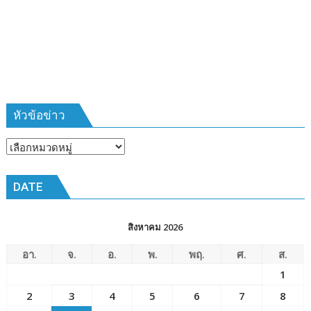
ที่
385
ห้วง
เวลา
การ
ฝึก
๑๙-๒๒
มีนาคม
หัวข้อข่าว
๒๕๖๙
ณ
หัวข้อ
โรงเรียน
ข่าว
เมือง
DATE
พัทยา๘
(วัด
ชัยมงคล)
สิงหาคม 2026
อา.
จ.
อ.
พ.
พฤ.
ศ.
ส.
1
2
3
4
5
6
7
8