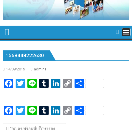
1568448222630
14/09/2019
admin1
F
T
Li
T
Li
C
S
ac
w
n
u
n
o
h
e
itt
e
m
k
p
ar
F
T
Li
T
Li
C
S
b
er
bl
e
y
e
ac
w
n
u
n
o
h
o
r
dI
Li
แนะแนว
e
itt
e
m
k
p
ar
o
n
n
“กต.ตร.พร้อมที่ปรึกษา​รอง​