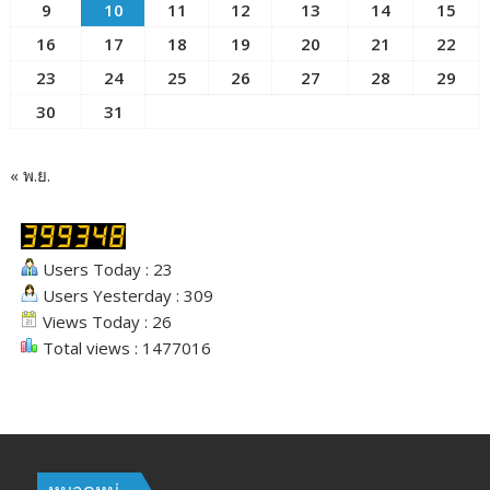
9
10
11
12
13
14
15
16
17
18
19
20
21
22
23
24
25
26
27
28
29
30
31
« พ.ย.
Users Today : 23
Users Yesterday : 309
Views Today : 26
Total views : 1477016