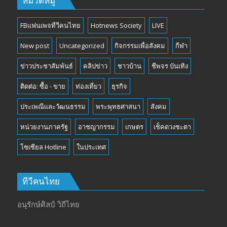
หมวดหมู่
FBแฟนเพจทีวีคนไทย
Hotnews Society
LIVE
New post
Uncategorized
กิจกรรมเพื่อสังคม
กีฬา
ข่าวประชาสัมพันธ์
คลิปข่าว
ชาวบ้าน
ชีพจร บันเทิง
ติดต่อ: ซื้อ - ขาย
ท่องเที่ยว
ธุรกิจ
ประเพณีและวัฒนธรรม
พระพุทธศาสนา
สังคม
หน่วยงานภาครัฐ
อาชญากรรม
เกษตร
เช็คดวงชะตา
โซเซียล Hotline
ในประเทศ
ทีวีคนไทย
อนุรักษ์ศิลป์ วิถีไทย