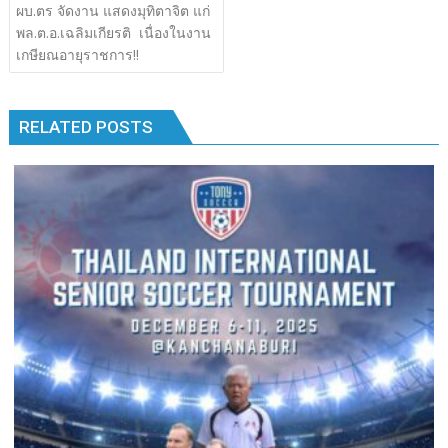
เรื่อง
ผบ.ตร​ จัดงาน แสดงมุทิตาจิต​ แก่
b
er
bl
e
y
e
k
k
พล.ต.อ.เฉลิมเกียรติ​ เนื่องในงาน
o
r
dI
Li
เกษียณอายุราชการ!!
o
n
n
k
k
RELATED POSTS