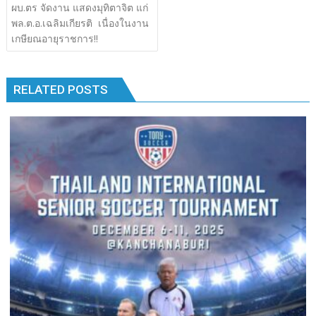
เรื่อง
ผบ.ตร​ จัดงาน แสดงมุทิตาจิต​ แก่
b
er
bl
e
y
e
k
k
พล.ต.อ.เฉลิมเกียรติ​ เนื่องในงาน
o
r
dI
Li
เกษียณอายุราชการ!!
o
n
n
k
k
RELATED POSTS