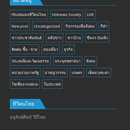
หมวดหมู่
FBแฟนเพจทีวีคนไทย
Hotnews Society
LIVE
New post
Uncategorized
กิจกรรมเพื่อสังคม
กีฬา
ข่าวประชาสัมพันธ์
คลิปข่าว
ชาวบ้าน
ชีพจร บันเทิง
ติดต่อ: ซื้อ - ขาย
ท่องเที่ยว
ธุรกิจ
ประเพณีและวัฒนธรรม
พระพุทธศาสนา
สังคม
หน่วยงานภาครัฐ
อาชญากรรม
เกษตร
เช็คดวงชะตา
โซเซียล Hotline
ในประเทศ
ทีวีคนไทย
อนุรักษ์ศิลป์ วิถีไทย