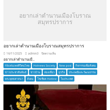
อยากเล่าตำนานเมืองโบราณ
สมุทรปราการ
อยากเล่าตำนานเมืองโบราณสมุทรปราการ
16/11/2025
admin3
บน
ปิดความเห็น
อยากเล่าตำนานเมื...
อยาก
เล่า
FBแฟนเพจทีวีคนไทย
Hotnews Society
New post
กิจกรรมเพื่อสังคม
ตำนาน
ข่าวประชาสัมพันธ์
ชาวบ้าน
ท่องเที่ยว
ธุรกิจ
ประเพณีและวัฒนธรรม
เมือง
พระพุทธศาสนา
สังคม
โซเซียล Hotline
ในประเทศ
โบราณ
สมุทรปราการ