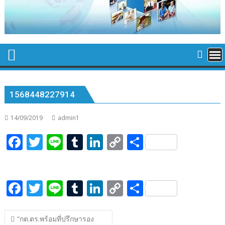
1568448227914
14/09/2019
admin1
F
T
Li
T
Li
C
S
ac
w
n
u
n
o
h
e
itt
e
m
k
p
ar
F
T
Li
T
Li
C
S
b
er
bl
e
y
e
ac
w
n
u
n
o
h
o
r
dI
Li
แนะแนว
e
itt
e
m
k
p
ar
o
n
n
“กต.ตร.พร้อมที่ปรึกษา​รอง​