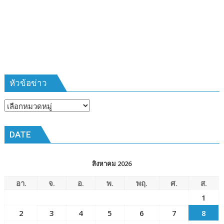
ที่
385
ห้วง
เวลา
การ
ฝึก
๑๙-๒๒
มีนาคม
หัวข้อข่าว
๒๕๖๙
ณ
หัวข้อ
โรงเรียน
ข่าว
เมือง
DATE
พัทยา๘
(วัด
ชัยมงคล)
สิงหาคม 2026
อา.
จ.
อ.
พ.
พฤ.
ศ.
ส.
1
2
3
4
5
6
7
8