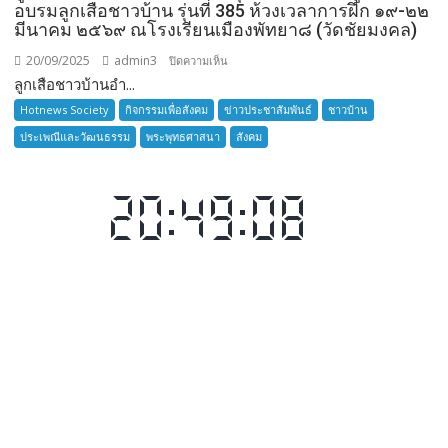
อบรมลูกเสือชาวบ้าน รุ่นที่ 385 ห้วงเวลาการฝึก ๑๙-๒๒
มีนาคม ๒๕๖๙ ณโรงเรียนเมืองพัทยา๘ (วัดชัยมงคล)
20/09/2025
admin3
บน
ปิดความเห็น
ลูกเสือชาวบ้านอำ...
ลูก
เสือ
Hotnews Society
กิจกรรมเพื่อสังคม
ข่าวประชาสัมพันธ์
ชาวบ้าน
ชาว
ประเพณีและวัฒนธรรม
พระพุทธศาสนา
สังคม
บ้าน
อำเภอ
บางละมุง
เปิด
รับ
สมัคร
ผู้รับ
การ
อบรม
ลูก
เสือ
ชาว
บ้าน
รุ่น