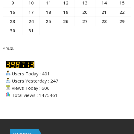
9
10
11
12
13
14
15
16
17
18
19
20
21
22
23
24
25
26
27
28
29
30
31
« พ.ย.
Users Today : 401
Users Yesterday : 247
Views Today : 606
Total views : 1475461