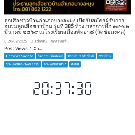
ลูกเสือชาวบ้านอำเภอบางละมุง เปิดรับสมัครผู้รับการ
อบรมลูกเสือชาวบ้าน รุ่นที่ 385 ห้วงเวลาการฝึก ๑๙-๒๒
มีนาคม ๒๕๖๙ ณโรงเรียนเมืองพัทยา๘ (วัดชัยมงคล)
20/09/2025
admin3
บน
ปิดความเห็น
Post Views: 1,05...
ลูก
เสือ
Hotnews Society
กิจกรรมเพื่อสังคม
ข่าวประชาสัมพันธ์
ชาวบ้าน
ชาว
ประเพณีและวัฒนธรรม
พระพุทธศาสนา
สังคม
บ้าน
อำเภอ
บางละมุง
เปิด
รับ
สมัคร
ผู้รับ
การ
อบรม
ลูก
เสือ