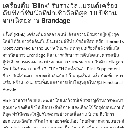
b
er
bl
e
y
e
เครื่องดื่ม ‘Blink’ รับรางวัลแบรนด์เครื่อง
o
r
dI
Li
ดื่มฟังก์ชั่นนัลที่น่าเชื่อถือที่สุด 10 ปีซ้อน
จากนิตยสาร Brandage
o
n
n
k
k
บริ๊งค์ (Blink) เครื่องดื่มคอลลาเจนที่ได้รับความนิยมจากผู้หญิงยุค
ใหม่ ได้รับการจัดอันดับเป็นแบรนด์ที่น่าเชื่อถือที่สุด หรือ Thailand’s
Most Admired Brand 2019 ในประเภทกลุ่มเครื่องดื่มฟังก์ชั่นนัล
จากนิตยสาร Brandage ที่สามารถรักษาการเติบโตและความเป็น
ผู้นำด้วยการครองส่วนแบ่งตลาดกว่า 90% ของกลุ่มสินค้า Collagen
Shot ในร้านสะดวกซื้อ 7-ELEVEN อีกทั้งสินค้า Blink Supplement
อื่น ๆ ยังมีส่วนแบ่งตลาดเป็นอันดับ 1 ในกลุ่มสินค้าผลิตภัณฑ์อาหาร
เสริม ที่ร้าน eXta รวมทั้งมีอัตราการเติบโตสูงสุดในกลุ่ม Functional
Powder
Blink ผ่านการวิจัยและพัฒนาโดยนักวิจัยที่เชี่ยวชาญด้านการพัฒนา
คุณภาพของสินค้าให้เกิดประสิทธิภาพ และเลือกใช้วัตถุดิบคุณภาพดี
ที่สุด ทำให้ครองใจผู้บริโภคมาอย่างต่อเนื่อง 10 ปี รวมถึงมีการ
ออกแบบผลิตภัณฑ์ใหม่ ๆ มาอย่างต่อเนื่อง โดยมีหลากหลายแบรนด์
เช่น Blink, Pink, Wakie และ Kiss เป็นต้น เครื่องดื่มคอลลาเจน Blink