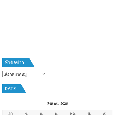
ชาว
บ้าน
รุ่น
ที่
385
ห้วง
เวลา
การ
ฝึก
๑๙-๒๒
มีนาคม
หัวข้อข่าว
๒๕๖๙
ณ
หัวข้อ
โรงเรียน
ข่าว
เมือง
DATE
พัทยา๘
(วัด
ชัยมงคล)
สิงหาคม 2026
อา.
จ.
อ.
พ.
พฤ.
ศ.
ส.