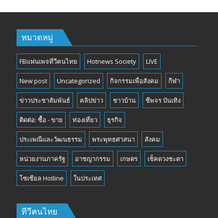
หมวดหมู่
FBแฟนเพจทีวีคนไทย
Hotnews Society
LIVE
New post
Uncategorized
กิจกรรมเพื่อสังคม
กีฬา
ข่าวประชาสัมพันธ์
คลิปข่าว
ชาวบ้าน
ชีพจร บันเทิง
ติดต่อ: ซื้อ - ขาย
ท่องเที่ยว
ธุรกิจ
ประเพณีและวัฒนธรรม
พระพุทธศาสนา
สังคม
หน่วยงานภาครัฐ
อาชญากรรม
เกษตร
เช็คดวงชะตา
โซเซียล Hotline
ในประเทศ
ทีวีคนไทย