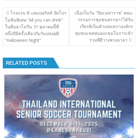
b
er
bl
e
y
e
แนะแนว
โรงแรม ดิ เอมเมอรัลด์ จัดโปร
เนื่องในวัน “ปิยะมหาราช” คณะ
o
r
dI
Li
เรื่อง
กรรมการชุมชนหรรษา1ได้รับ
โมชั่นพิเศษ “All you can drink”
o
n
n
เกียรติเป็นตัวแทนสภาองค์กร
ในคืนฮาโลวีน 31 ตุลาคมนี้ที่
ชุมชนเขตหนองแขมในการเข้า
หนึ่งปีมีครั้งเดียวกับวันปล่อยผี
k
k
ร่วมพืธีวางพวงมาลา
“Halloween Night”
RELATED POSTS