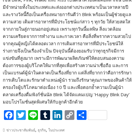
มีจำหน่ายทั้งในประเทศและส่งออกต่างประเทศมาเป็นเวลาหลายปี
และรางวัลนี้ถือเป็นเครื่องหมายการันตีว่า Blink พร้อมเป็นผู้ช่วยดูแล
ความสวย เติมสารอาหารที่มีประโยชน์แก่สาว ๆ ทุกวัย ให้สวยสดใส
จากภายในสู่ภายนอกอยู่เสมอ เพราะทุกวันนี้มลพิษ สิ่งแวดล้อม
ความเครียดจากการทำงาน และกาลเวลา คือสิ่งที่พรากความสวยไป
จากคุณผู้หญิงได้ตลอดเวลา การเติมสารอาหารที่มีประโยชน์ให้
ร่างกายจึงเป็นเรื่องจำเป็น ปัจจุบันนี้ต้องยอมรับว่าทุกธุรกิจมีการ
แข่งขันที่สูงมาก เพราะมีการพัฒนาผลิตภัณฑ์ให้ตอบสนองความ
ต้องการของผู้บริโภคให้มากที่สุดเพื่อสร้างความน่าเชื่อถือ และการ
เป็นแบรนด์ผู้นำในตลาดเป็นเรื่องที่ยาก แต่สิ่งที่ยากกว่าคือการรักษา
การเติบโตและรักษาตำแหน่งผู้นำ รวมถึงรักษาคุณภาพของสินค้าให้
ครองใจผู้บริโภคมาต่อเนื่อง 10 ปี และเพื่อตอกย้ำความเป็นผู้นำ
ตลาดเครื่องดื่มฟังก์ชั่นนัล Blink ได้จัดแคมเปญ ‘Happy Blink Day’
มอบโปรโมชั่นสุดพิเศษให้กับลูกค้าอีกด้วย
F
T
Li
T
Li
C
S
ac
w
n
u
n
o
h
,
,
ข่าวประชาสัมพันธ์
ธุรกิจ
ในประเทศ
e
itt
e
m
k
p
ar