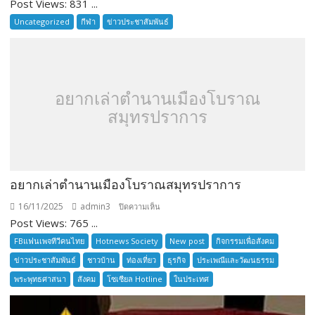
Post Views: 831 ...
THAILAND
INTERNATIONAL
Uncategorized
กีฬา
ข่าวประชาสัมพันธ์
SENIOR
TOURNAMENT
อยากเล่าตำนานเมืองโบราณ
สมุทรปราการ
อยากเล่าตำนานเมืองโบราณสมุทรปราการ
16/11/2025
admin3
บน
ปิดความเห็น
Post Views: 765 ...
อยาก
เล่า
FBแฟนเพจทีวีคนไทย
Hotnews Society
New post
กิจกรรมเพื่อสังคม
ตำนาน
ข่าวประชาสัมพันธ์
ชาวบ้าน
ท่องเที่ยว
ธุรกิจ
ประเพณีและวัฒนธรรม
เมือง
พระพุทธศาสนา
สังคม
โซเซียล Hotline
ในประเทศ
โบราณ
สมุทรปราการ