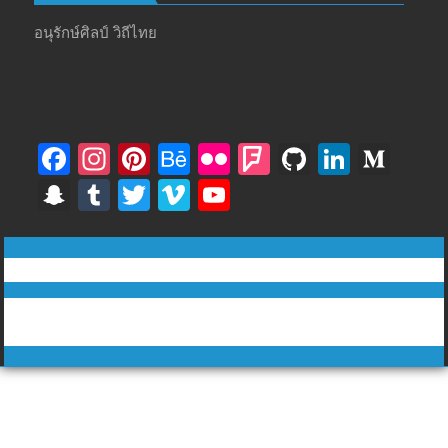
อนุรักษ์ศิลป์ วิถีไทย
F
In
Pi
B
Fli
F
Gi
Li
M
ac
st
nt
e
ck
o
t
n
e
S
T
T
Vi
Y
e
a
er
h
r
u
H
k
di
n
u
w
m
o
b
gr
e
a
rs
u
e
u
a
m
itt
e
u
ทีวีฅนไทย © tvkhonthai.com
o
a
st
n
q
b
dI
m
p
bl
er
o
T
o
m
c
u
n
Proudly powered by WordPress
|
Theme: DuperMag by
Acme
c
r
u
Themes
k
e
ar
h
b
e
at
e
C