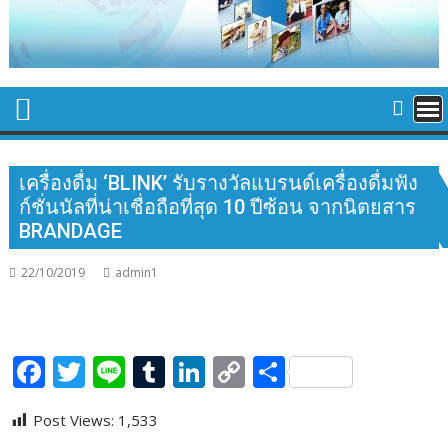
เครื่องดื่ม ‘BLINK’ รับรางวัลแบรนด์เครื่องดื่มฟัง
ก์ชั่นนัลที่น่าเชื่อถือที่สุด 10 ปีซ้อน จากนิตยสาร
BRANDAGE
22/10/2019
admin1
F
T
Li
T
Li
C
S
ac
w
n
u
n
o
h
Post Views:
1,533
e
itt
e
m
k
p
ar