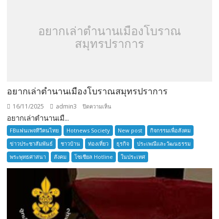
อยากเล่าตำนานเมืองโบราณ
สมุทรปราการ
อยากเล่าตำนานเมืองโบราณสมุทรปราการ
16/11/2025
admin3
บน
ปิดความเห็น
อยากเล่าตำนานเมื...
อยาก
เล่า
FBแฟนเพจทีวีคนไทย
Hotnews Society
New post
กิจกรรมเพื่อสังคม
ตำนาน
ข่าวประชาสัมพันธ์
ชาวบ้าน
ท่องเที่ยว
ธุรกิจ
ประเพณีและวัฒนธรรม
เมือง
พระพุทธศาสนา
สังคม
โซเซียล Hotline
ในประเทศ
โบราณ
สมุทรปราการ