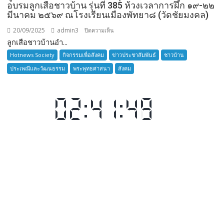
อบรมลูกเสือชาวบ้าน รุ่นที่ 385 ห้วงเวลาการฝึก ๑๙-๒๒
มีนาคม ๒๕๖๙ ณโรงเรียนเมืองพัทยา๘ (วัดชัยมงคล)
20/09/2025
admin3
บน
ปิดความเห็น
ลูกเสือชาวบ้านอำ...
ลูก
เสือ
Hotnews Society
กิจกรรมเพื่อสังคม
ข่าวประชาสัมพันธ์
ชาวบ้าน
ชาว
ประเพณีและวัฒนธรรม
พระพุทธศาสนา
สังคม
บ้าน
อำเภอ
บางละมุง
เปิด
รับ
สมัคร
ผู้รับ
การ
อบรม
ลูก
เสือ
ชาว
บ้าน
รุ่น