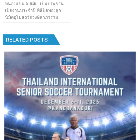
เรื่อง
หนองแขม 6 สมัย เป็นประธาน
b
er
bl
e
y
e
k
k
เปิดงานประจำปี พิธีปิดทองลูก
o
r
dI
Li
นิมิตอุโบสถวัดวงษ์ลาภาราม
o
n
n
k
k
RELATED POSTS