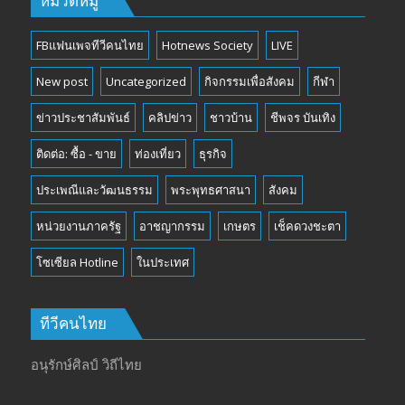
หมวดหมู่
FBแฟนเพจทีวีคนไทย
Hotnews Society
LIVE
New post
Uncategorized
กิจกรรมเพื่อสังคม
กีฬา
ข่าวประชาสัมพันธ์
คลิปข่าว
ชาวบ้าน
ชีพจร บันเทิง
ติดต่อ: ซื้อ - ขาย
ท่องเที่ยว
ธุรกิจ
ประเพณีและวัฒนธรรม
พระพุทธศาสนา
สังคม
หน่วยงานภาครัฐ
อาชญากรรม
เกษตร
เช็คดวงชะตา
โซเซียล Hotline
ในประเทศ
ทีวีคนไทย
อนุรักษ์ศิลป์ วิถีไทย