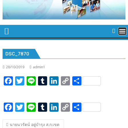
DSC_7870
28/10/2019
admin1
F
T
Li
T
Li
C
S
ac
w
n
u
n
o
h
e
itt
e
m
k
p
ar
F
T
Li
T
Li
C
S
b
er
bl
e
y
e
ac
w
n
u
n
o
h
o
r
dI
Li
แนะแนว
e
itt
e
m
k
p
ar
o
n
n
นายนวรัตน์ อยู่บำรุง ส.ก.เขต