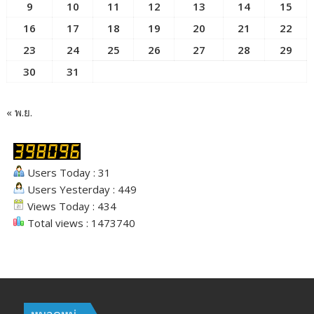
9
10
11
12
13
14
15
16
17
18
19
20
21
22
23
24
25
26
27
28
29
30
31
« พ.ย.
Users Today : 31
Users Yesterday : 449
Views Today : 434
Total views : 1473740