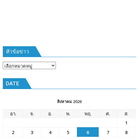
ที่
385
ห้วง
เวลา
การ
ฝึก
๑๙-๒๒
มีนาคม
หัวข้อข่าว
๒๕๖๙
ณ
หัวข้อ
โรงเรียน
ข่าว
เมือง
DATE
พัทยา๘
(วัด
ชัยมงคล)
สิงหาคม 2026
อา.
จ.
อ.
พ.
พฤ.
ศ.
ส.
1
2
3
4
5
6
7
8