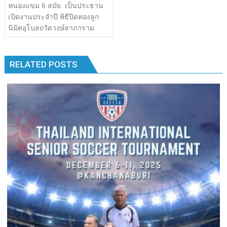
เรื่อง
หนองแขม 6 สมัย เป็นประธาน
b
er
bl
e
y
e
k
k
เปิดงานประจำปี พิธีปิดทองลูก
o
r
dI
Li
นิมิตอุโบสถวัดวงษ์ลาภาราม
o
n
n
k
k
RELATED POSTS