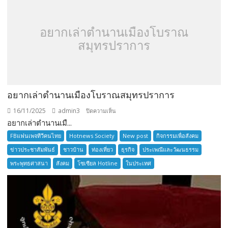
อยากเล่าตำนานเมืองโบราณ
สมุทรปราการ
อยากเล่าตำนานเมืองโบราณสมุทรปราการ
16/11/2025
admin3
บน
ปิดความเห็น
อยากเล่าตำนานเมื...
อยาก
เล่า
FBแฟนเพจทีวีคนไทย
Hotnews Society
New post
กิจกรรมเพื่อสังคม
ตำนาน
ข่าวประชาสัมพันธ์
ชาวบ้าน
ท่องเที่ยว
ธุรกิจ
ประเพณีและวัฒนธรรม
เมือง
พระพุทธศาสนา
สังคม
โซเซียล Hotline
ในประเทศ
โบราณ
สมุทรปราการ