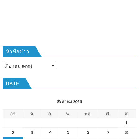
ที่
385
ห้วง
เวลา
การ
ฝึก
๑๙-๒๒
มีนาคม
หัวข้อข่าว
๒๕๖๙
ณ
หัวข้อ
โรงเรียน
ข่าว
เมือง
DATE
พัทยา๘
(วัด
ชัยมงคล)
สิงหาคม 2026
อา.
จ.
อ.
พ.
พฤ.
ศ.
ส.
1
2
3
4
5
6
7
8