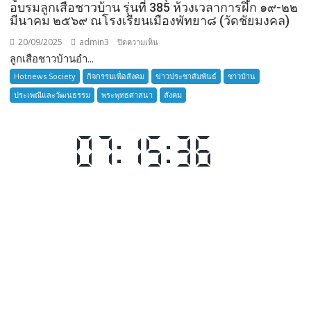
อบรมลูกเสือชาวบ้าน รุ่นที่ 385 ห้วงเวลาการฝึก ๑๙-๒๒
มีนาคม ๒๕๖๙ ณโรงเรียนเมืองพัทยา๘ (วัดชัยมงคล)
20/09/2025
admin3
บน
ปิดความเห็น
ลูกเสือชาวบ้านอำ...
ลูก
เสือ
Hotnews Society
กิจกรรมเพื่อสังคม
ข่าวประชาสัมพันธ์
ชาวบ้าน
ชาว
ประเพณีและวัฒนธรรม
พระพุทธศาสนา
สังคม
บ้าน
อำเภอ
บางละมุง
เปิด
รับ
สมัคร
ผู้รับ
การ
อบรม
ลูก
เสือ
ชาว
บ้าน
รุ่น