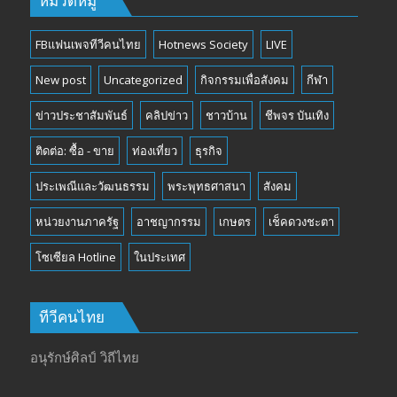
หมวดหมู่
FBแฟนเพจทีวีคนไทย
Hotnews Society
LIVE
New post
Uncategorized
กิจกรรมเพื่อสังคม
กีฬา
ข่าวประชาสัมพันธ์
คลิปข่าว
ชาวบ้าน
ชีพจร บันเทิง
ติดต่อ: ซื้อ - ขาย
ท่องเที่ยว
ธุรกิจ
ประเพณีและวัฒนธรรม
พระพุทธศาสนา
สังคม
หน่วยงานภาครัฐ
อาชญากรรม
เกษตร
เช็คดวงชะตา
โซเซียล Hotline
ในประเทศ
ทีวีคนไทย
อนุรักษ์ศิลป์ วิถีไทย