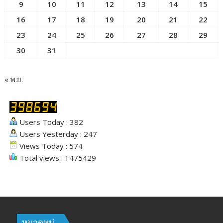
9
10
11
12
13
14
15
16
17
18
19
20
21
22
23
24
25
26
27
28
29
30
31
« พ.ย.
Users Today : 382
Users Yesterday : 247
Views Today : 574
Total views : 1475429
หมวดหมู่