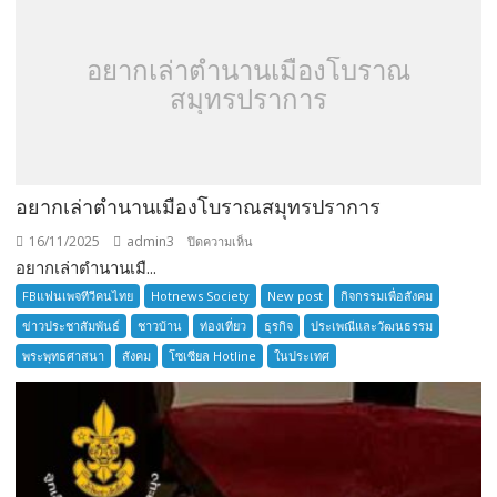
อยากเล่าตำนานเมืองโบราณ
สมุทรปราการ
อยากเล่าตำนานเมืองโบราณสมุทรปราการ
16/11/2025
admin3
บน
ปิดความเห็น
อยากเล่าตำนานเมื...
อยาก
เล่า
FBแฟนเพจทีวีคนไทย
Hotnews Society
New post
กิจกรรมเพื่อสังคม
ตำนาน
ข่าวประชาสัมพันธ์
ชาวบ้าน
ท่องเที่ยว
ธุรกิจ
ประเพณีและวัฒนธรรม
เมือง
พระพุทธศาสนา
สังคม
โซเซียล Hotline
ในประเทศ
โบราณ
สมุทรปราการ