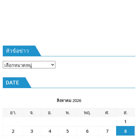
ที่
385
ห้วง
เวลา
การ
ฝึก
๑๙-๒๒
มีนาคม
หัวข้อข่าว
๒๕๖๙
ณ
หัวข้อ
โรงเรียน
ข่าว
เมือง
DATE
พัทยา๘
(วัด
ชัยมงคล)
สิงหาคม 2026
อา.
จ.
อ.
พ.
พฤ.
ศ.
ส.
1
2
3
4
5
6
7
8