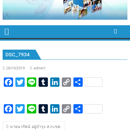
DSC_7934
28/10/2019
admin1
F
T
Li
T
Li
C
S
ac
w
n
u
n
o
h
e
itt
e
m
k
p
ar
F
T
Li
T
Li
C
S
b
er
bl
e
y
e
ac
w
n
u
n
o
h
o
r
dI
Li
แนะแนว
e
itt
e
m
k
p
ar
o
n
n
นายนวรัตน์ อยู่บำรุง ส.ก.เขต