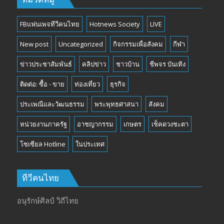
FBแฟนเพจทีวีคนไทย
Hotnews Society
LIVE
New post
Uncategorized
กิจกรรมเพื่อสังคม
กีฬา
ข่าวประชาสัมพันธ์
คลิปข่าว
ชาวบ้าน
ชีพจร บันเทิง
ติดต่อ: ซื้อ - ขาย
ท่องเที่ยว
ธุรกิจ
ประเพณีและวัฒนธรรม
พระพุทธศาสนา
สังคม
หน่วยงานภาครัฐ
อาชญากรรม
เกษตร
เช็คดวงชะตา
โซเซียล Hotline
ในประเทศ
ทีวีคนไทย
อนุรักษ์ศิลป์ วิถีไทย