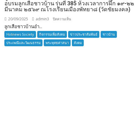
อบรมลูกเสือชาวบ้าน รุ่นที่ 385 ห้วงเวลาการฝึก ๑๙-๒๒
มีนาคม ๒๕๖๙ ณโรงเรียนเมืองพัทยา๘ (วัดชัยมงคล)
20/09/2025
admin3
บน
ปิดความเห็น
ลูกเสือชาวบ้านอำ...
ลูก
เสือ
Hotnews Society
กิจกรรมเพื่อสังคม
ข่าวประชาสัมพันธ์
ชาวบ้าน
ชาว
ประเพณีและวัฒนธรรม
พระพุทธศาสนา
สังคม
บ้าน
อำเภอ
บางละมุง
เปิด
รับ
สมัคร
ผู้รับ
การ
อบรม
ลูก
เสือ
ชาว
บ้าน
รุ่น