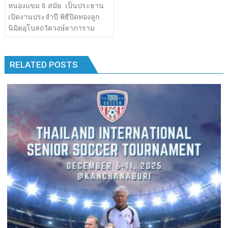
เรื่อง
หนองแขม 6 สมัย เป็นประธาน
b
er
bl
e
y
e
k
k
เปิดงานประจำปี พิธีปิดทองลูก
o
r
dI
Li
นิมิตอุโบสถวัดวงษ์ลาภาราม
o
n
n
k
k
RELATED POSTS