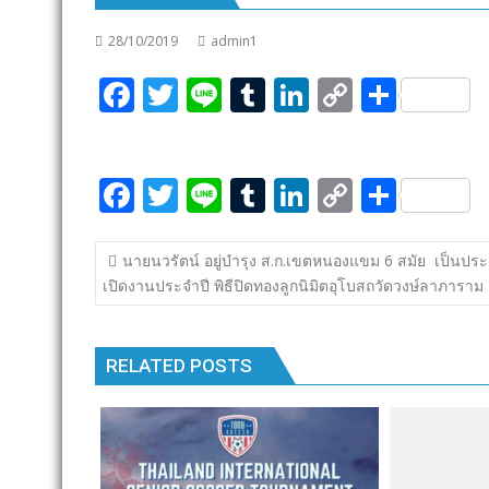
28/10/2019
admin1
F
T
Li
T
Li
C
S
ac
w
n
u
n
o
h
e
itt
e
m
k
p
ar
F
T
Li
T
Li
C
S
b
er
bl
e
y
e
ac
w
n
u
n
o
h
o
r
dI
Li
แนะแนว
e
itt
e
m
k
p
ar
o
n
n
นายนวรัตน์ อยู่บำรุง ส.ก.เขตหนองแขม 6 สมัย เป็นปร
เรื่อง
เปิดงานประจำปี พิธีปิดทองลูกนิมิตอุโบสถวัดวงษ์ลาภาราม
b
er
bl
e
y
e
k
k
o
r
dI
Li
o
n
n
RELATED POSTS
k
k