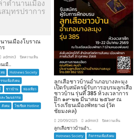
ล่าตำนานเมือง
สมุทรปราการ
ำนานเมืองโบราณ
าร
admin3
บน
ปิดความเห็น
เมื...
อยาก
เล่า
ไทย
Hotnews Society
ตำนาน
กรรมเพื่อสังคม
ลูกเสือชาวบ้านอำเภอบางละมุง
เมือง
เปิดรับสมัครผู้รับการอบรมลูกเสือ
์
ชาวบ้าน
ท่องเที่ยว
โบราณ
ชาวบ้าน รุ่นที่ 385 ห้วงเวลาการ
และวัฒนธรรม
สมุทรปราการ
ฝึก ๑๙-๒๒ มีนาคม ๒๕๖๙ ณ
โรงเรียนเมืองพัทยา๘ (วัด
สังคม
โซเซียล Hotline
ชัยมงคล)
20/09/2025
admin3
บน
ปิดความเห็น
ลูกเสือชาวบ้านอำ...
ลูก
เสือ
Hotnews Society
กิจกรรมเพื่อสังคม