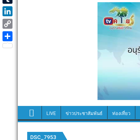
e
i
i
T
b
t
n
u
o
L
t
e
m
o
i
e
C
b
k
n
r
o
S
l
k
p
h
r
e
y
a
d
L
r
I
i
e
n
n
k
LIVE
ข่าวประชาสัมพันธ์
ท่องเที่ยว
DSC_7953