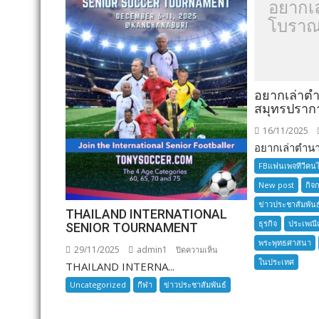
อยากเ
โบราณ
อยากเล่าต
สมุทรปราก
16/11/2025
อยากเล่าตำนาน
FBแฟนเพจทีวีคน
New post
กิจ
ข่าวประชาสัมพันธ
THAILAND INTERNATIONAL
ธุรกิจ
ประเพณี
SENIOR TOURNAMENT
พระพุทธศาสนา
29/11/2025
admin1
บน
ปิดความเห็น
ในประเทศ
THAILAND INTERNA...
THAILAND
INTERNATIONAL
Uncategorized
กีฬา
ข่าวประชาสัมพันธ์
SENIOR
TOURNAMENT