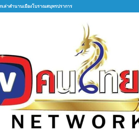
กเล่าตำนานเมืองโบราณสมุทรปราการ