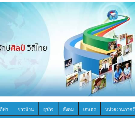
กีฬา
ชาวบ้าน
ธุรกิจ
สังคม
เกษตร
หน่วยงานภาครั