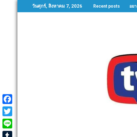
Skip
อยา
วันศุกร์, สิงหาคม 7, 2026
Recent posts
to
content
F
a
T
c
w
L