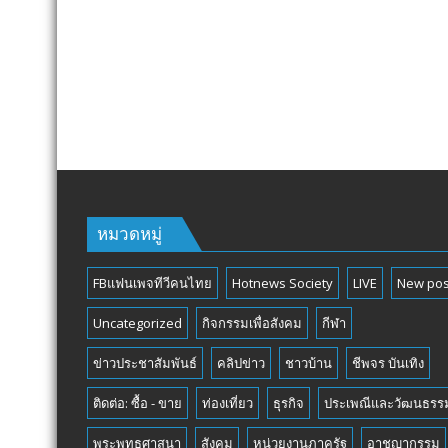
หมวดหมู่
FBแฟนเพจทีวีคนไทย
Hotnews Society
LIVE
New pos
Uncategorized
กิจกรรมเพื่อสังคม
กีฬา
ข่าวประชาสัมพันธ์
คลิปข่าว
ชาวบ้าน
ชีพจร บันเทิง
ติดต่อ: ซื้อ - ขาย
ท่องเที่ยว
ธุรกิจ
ประเพณีและวัฒนธรร
พระพุทธศาสนา
สังคม
หน่วยงานภาครัฐ
อาชญากรรม