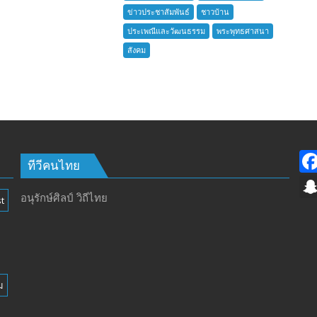
ชาว
ข่าวประชาสัมพันธ์
ชาวบ้าน
บ้าน
ประเพณีและวัฒนธรรม
พระพุทธศาสนา
อำเภอ
สังคม
บางละมุง
เปิด
รับ
สมัคร
ผู้รับ
การ
อบรม
ลูก
ทีวีคนไทย
เสือ
ชาว
อนุรักษ์ศิลป์ วิถีไทย
t
บ้าน
รุ่น
ที่
385
ห้วง
ม
เวลา
การ
ฝึก