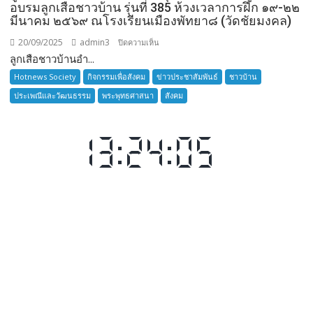
อบรมลูกเสือชาวบ้าน รุ่นที่ 385 ห้วงเวลาการฝึก ๑๙-๒๒
มีนาคม ๒๕๖๙ ณโรงเรียนเมืองพัทยา๘ (วัดชัยมงคล)
20/09/2025
admin3
บน
ปิดความเห็น
ลูกเสือชาวบ้านอำ...
ลูก
เสือ
Hotnews Society
กิจกรรมเพื่อสังคม
ข่าวประชาสัมพันธ์
ชาวบ้าน
ชาว
ประเพณีและวัฒนธรรม
พระพุทธศาสนา
สังคม
บ้าน
อำเภอ
บางละมุง
เปิด
รับ
สมัคร
ผู้รับ
การ
อบรม
ลูก
เสือ
ชาว
บ้าน
รุ่น