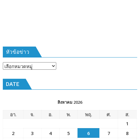
ที่
385
ห้วง
เวลา
การ
ฝึก
๑๙-๒๒
มีนาคม
หัวข้อข่าว
๒๕๖๙
ณ
หัวข้อ
โรงเรียน
ข่าว
เมือง
DATE
พัทยา๘
(วัด
ชัยมงคล)
สิงหาคม 2026
อา.
จ.
อ.
พ.
พฤ.
ศ.
ส.
1
2
3
4
5
6
7
8