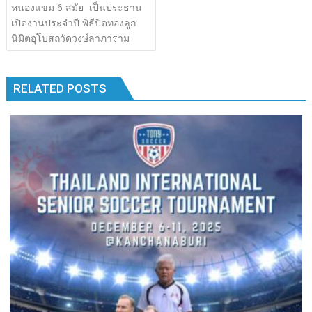
เรื่อง
หนองแขม 6 สมัย เป็นประธาน
b
er
bl
e
y
e
k
k
เปิดงานประจำปี พิธีปิดทองลูก
o
r
dI
Li
นิมิตอุโบสถวัดวงษ์ลาภาราม
o
n
n
k
k
RELATED POSTS