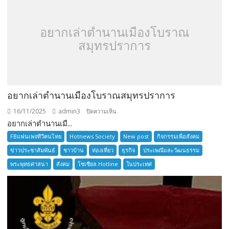
อยากเล่าตำนานเมืองโบราณ
สมุทรปราการ
อยากเล่าตำนานเมืองโบราณสมุทรปราการ
16/11/2025
admin3
บน
ปิดความเห็น
อยากเล่าตำนานเมื...
อยาก
เล่า
FBแฟนเพจทีวีคนไทย
Hotnews Society
New post
กิจกรรมเพื่อสังคม
ตำนาน
ข่าวประชาสัมพันธ์
ชาวบ้าน
ท่องเที่ยว
ธุรกิจ
ประเพณีและวัฒนธรรม
เมือง
พระพุทธศาสนา
สังคม
โซเซียล Hotline
ในประเทศ
โบราณ
สมุทรปราการ