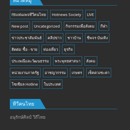
หมวดหมู่
FBแฟนเพจทีวีคนไทย
Hotnews Society
LIVE
New post
Uncategorized
กิจกรรมเพื่อสังคม
กีฬา
ข่าวประชาสัมพันธ์
คลิปข่าว
ชาวบ้าน
ชีพจร บันเทิง
ติดต่อ: ซื้อ - ขาย
ท่องเที่ยว
ธุรกิจ
ประเพณีและวัฒนธรรม
พระพุทธศาสนา
สังคม
หน่วยงานภาครัฐ
อาชญากรรม
เกษตร
เช็คดวงชะตา
โซเซียล Hotline
ในประเทศ
ทีวีคนไทย
อนุรักษ์ศิลป์ วิถีไทย