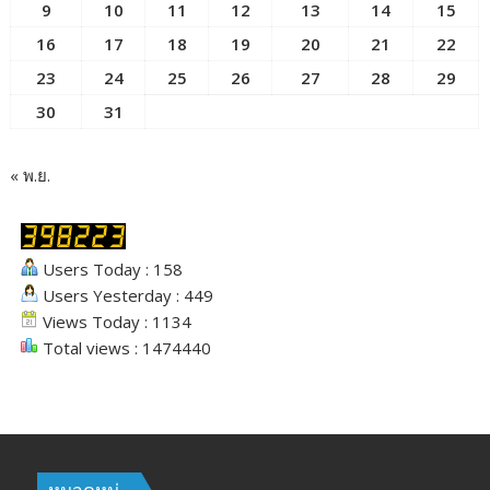
9
10
11
12
13
14
15
16
17
18
19
20
21
22
23
24
25
26
27
28
29
30
31
« พ.ย.
Users Today : 158
Users Yesterday : 449
Views Today : 1134
Total views : 1474440