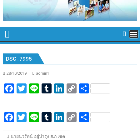
DSC_7995
28/10/2019
admin1
F
T
Li
T
Li
C
S
ac
w
n
u
n
o
h
e
itt
e
m
k
p
ar
F
T
Li
T
Li
C
S
b
er
bl
e
y
e
ac
w
n
u
n
o
h
o
r
dI
Li
แนะแนว
e
itt
e
m
k
p
ar
o
n
n
นายนวรัตน์ อยู่บำรุง ส.ก.เขต