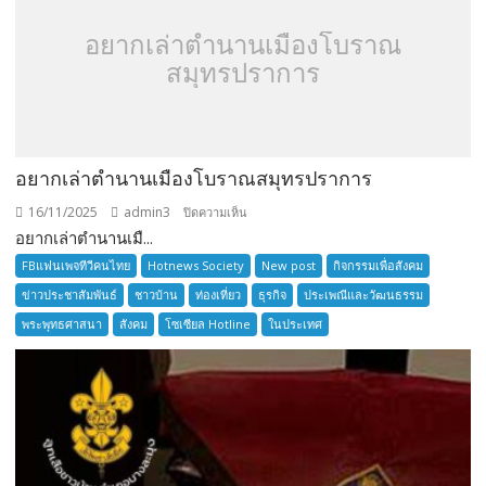
อยากเล่าตำนานเมืองโบราณ
สมุทรปราการ
อยากเล่าตำนานเมืองโบราณสมุทรปราการ
16/11/2025
admin3
บน
ปิดความเห็น
อยากเล่าตำนานเมื...
อยาก
เล่า
FBแฟนเพจทีวีคนไทย
Hotnews Society
New post
กิจกรรมเพื่อสังคม
ตำนาน
ข่าวประชาสัมพันธ์
ชาวบ้าน
ท่องเที่ยว
ธุรกิจ
ประเพณีและวัฒนธรรม
เมือง
พระพุทธศาสนา
สังคม
โซเซียล Hotline
ในประเทศ
โบราณ
สมุทรปราการ