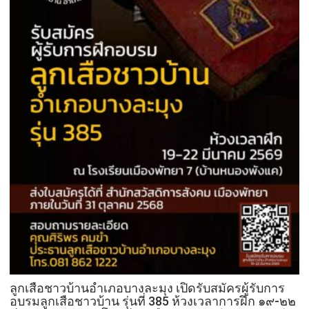
ลูกเสือชาวบ้านอำเภอบางละมุง เปิดรับสมัครผู้รับการ
อบรมลูกเสือชาวบ้าน รุ่นที่ 385 ห้วงเวลาการฝึก ๑๙-๒๒