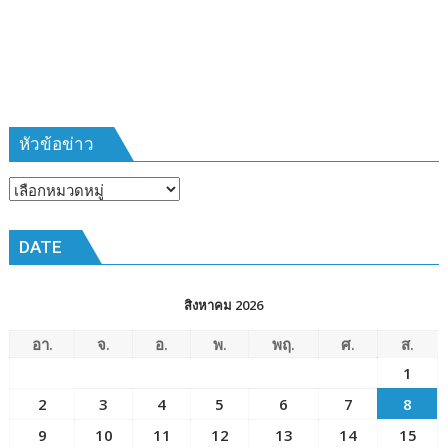
385
ห้วง
เวลา
การ
ฝึก
๑๙-๒๒
มีนาคม
หัวข้อข่าว
๒๕๖๙
ณ
หัวข้อ
โรงเรียน
ข่าว
เมือง
DATE
พัทยา๘
(วัด
ชัยมงคล)
สิงหาคม 2026
อา.
จ.
อ.
พ.
พฤ.
ศ.
ส.
1
2
3
4
5
6
7
8
9
10
11
12
13
14
15