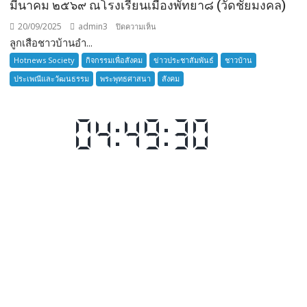
มีนาคม ๒๕๖๙ ณโรงเรียนเมืองพัทยา๘ (วัดชัยมงคล)
20/09/2025
admin3
บน
ปิดความเห็น
ลูกเสือชาวบ้านอำ...
ลูก
เสือ
Hotnews Society
กิจกรรมเพื่อสังคม
ข่าวประชาสัมพันธ์
ชาวบ้าน
ชาว
ประเพณีและวัฒนธรรม
พระพุทธศาสนา
สังคม
บ้าน
อำเภอ
บางละมุง
เปิด
รับ
สมัคร
ผู้รับ
การ
อบรม
ลูก
เสือ
ชาว
บ้าน
รุ่น
ที่