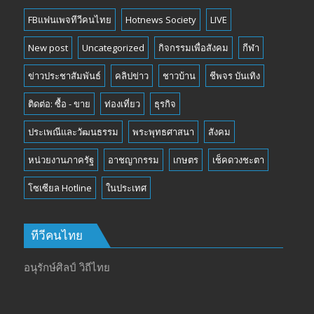
FBแฟนเพจทีวีคนไทย
Hotnews Society
LIVE
New post
Uncategorized
กิจกรรมเพื่อสังคม
กีฬา
ข่าวประชาสัมพันธ์
คลิปข่าว
ชาวบ้าน
ชีพจร บันเทิง
ติดต่อ: ซื้อ - ขาย
ท่องเที่ยว
ธุรกิจ
ประเพณีและวัฒนธรรม
พระพุทธศาสนา
สังคม
หน่วยงานภาครัฐ
อาชญากรรม
เกษตร
เช็คดวงชะตา
โซเซียล Hotline
ในประเทศ
ทีวีคนไทย
อนุรักษ์ศิลป์ วิถีไทย