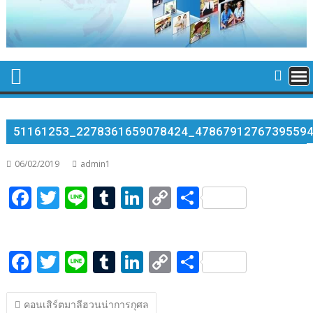
51161253_2278361659078424_4786791276739559
06/02/2019
admin1
F
T
Li
T
Li
C
S
ac
w
n
u
n
o
h
e
itt
e
m
k
p
ar
F
T
Li
T
Li
C
S
b
er
bl
e
y
e
ac
w
n
u
n
o
h
o
r
dI
Li
แนะแนว
e
itt
e
m
k
p
ar
o
n
n
คอนเสิร์ตมาลีฮวนน่าการกุศล