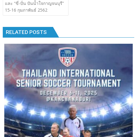
เรื่อง
และ “ขี่-ปั่น ปันน้ำใจกาญจนบุรี”
b
er
bl
e
y
e
k
k
15-16 กุมภาพันธ์ 2562
o
r
dI
Li
o
n
n
RELATED POSTS
k
k