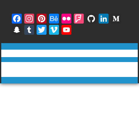
F
In
Pi
B
Fli
F
Gi
Li
M
ac
st
nt
e
ck
o
t
n
e
S
T
T
Vi
Y
e
a
er
h
r
u
H
k
di
n
u
w
m
o
b
gr
e
a
rs
u
e
u
a
m
itt
e
u
ทีวีฅนไทย © tvkhonthai.com
o
a
st
n
q
b
dI
m
p
bl
er
o
T
o
m
c
u
n
Proudly powered by WordPress
|
Theme: DuperMag by
Acme
c
r
u
Themes
k
e
ar
h
b
e
at
e
C
h
a
n
n