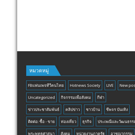
TOURNAMENT
หมวดหมู่
FBแฟนเพจทีวีคนไทย
Hotnews Society
LIVE
New pos
Uncategorized
กิจกรรมเพื่อสังคม
กีฬา
ข่าวประชาสัมพันธ์
คลิปข่าว
ชาวบ้าน
ชีพจร บันเทิง
ติดต่อ: ซื้อ - ขาย
ท่องเที่ยว
ธุรกิจ
ประเพณีและวัฒนธรร
พระพุทธศาสนา
สังคม
หน่วยงานภาครัฐ
อาชญากรรม