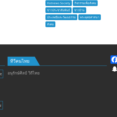
เสือ
Hotnews Society
กิจกรรมเพื่อสังคม
ชาว
ข่าวประชาสัมพันธ์
ชาวบ้าน
บ้าน
ประเพณีและวัฒนธรรม
พระพุทธศาสนา
อำเภอ
สังคม
บางละมุง
เปิด
รับ
สมัคร
ผู้รับ
การ
อบรม
ทีวีคนไทย
ลูก
เสือ
อนุรักษ์ศิลป์ วิถีไทย
t
ชาว
บ้าน
รุ่น
ที่
385
ม
ห้วง
เวลา
การ