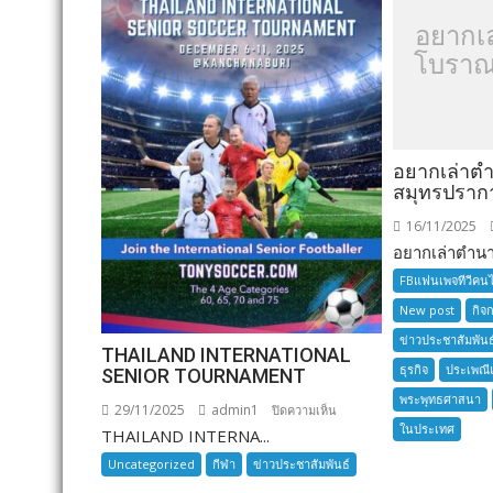
อยากเ
โบราณ
อยากเล่าต
สมุทรปราก
16/11/2025
อยากเล่าตำนาน
FBแฟนเพจทีวีคน
New post
กิจ
ข่าวประชาสัมพันธ
THAILAND INTERNATIONAL
ธุรกิจ
ประเพณี
SENIOR TOURNAMENT
พระพุทธศาสนา
29/11/2025
admin1
บน
ปิดความเห็น
ในประเทศ
THAILAND INTERNA...
THAILAND
INTERNATIONAL
Uncategorized
กีฬา
ข่าวประชาสัมพันธ์
SENIOR