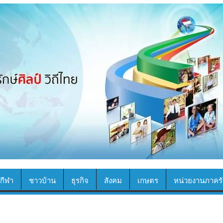
กีฬา
ชาวบ้าน
ธุรกิจ
สังคม
เกษตร
หน่วยงานภาครั