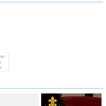
 ยก
น
ม