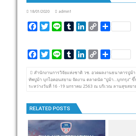
18/01/2020
admin1
F
T
Li
T
Li
C
S
ac
w
n
u
n
o
h
e
itt
e
m
k
p
ar
F
T
Li
T
Li
C
S
b
er
bl
e
y
e
ac
w
n
u
n
o
h
o
r
dI
Li
แนะแนว
e
itt
e
m
k
p
ar
o
n
n
สํานักงานการวิจัยแห่งชาติ วช. อวดผลงานธนาคารปูม้า
เรื่อง
ทัพปูม้า บุกไอคอนสยาม จัดงาน ตลาดนัด “ปูม้า…บุกกรุง” ขึ้
b
er
bl
e
y
e
k
k
ระหว่างวันที่ 16 -19 มกราคม 2563 ณ บริเวณ ลานสุขสยา
o
r
dI
Li
o
n
n
RELATED POSTS
k
k