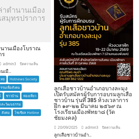
ล่าตำนานเมือง
สมุทรปราการ
ำนานเมืองโบราณ
าร
admin3
บน
ปิดความเห็น
เมื...
อยาก
เล่า
ไทย
Hotnews Society
ตำนาน
กรรมเพื่อสังคม
ลูกเสือชาวบ้านอำเภอบางละมุง
เมือง
เปิดรับสมัครผู้รับการอบรมลูกเสือ
์
ชาวบ้าน
ท่องเที่ยว
โบราณ
ชาวบ้าน รุ่นที่ 385 ห้วงเวลาการ
และวัฒนธรรม
สมุทรปราการ
ฝึก ๑๙-๒๒ มีนาคม ๒๕๖๙ ณ
โรงเรียนเมืองพัทยา๘ (วัด
สังคม
โซเซียล Hotline
ชัยมงคล)
20/09/2025
admin3
บน
ปิดความเห็น
ลูกเสือชาวบ้านอำ...
ลูก