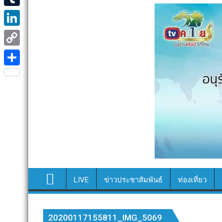
e
i
i
T
b
t
n
u
o
L
t
e
m
o
i
e
C
b
k
n
r
o
S
l
k
p
h
r
e
y
a
d
L
r
I
i
e
n
n
k
LIVE
ข่าวประชาสัมพันธ์
ท่องเที่ยว
20200117155811_IMG_5069