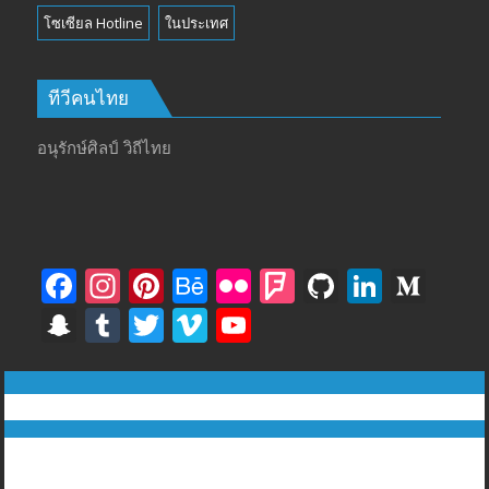
โซเซียล Hotline
ในประเทศ
ทีวีคนไทย
อนุรักษ์ศิลป์ วิถีไทย
F
In
Pi
B
Fli
F
Gi
Li
M
ac
st
nt
e
ck
o
t
n
e
S
T
T
Vi
Y
e
a
er
h
r
u
H
k
di
n
u
w
m
o
b
gr
e
a
rs
u
e
u
a
m
itt
e
u
ทีวีฅนไทย © tvkhonthai.com
o
a
st
n
q
b
dI
m
p
bl
er
o
T
o
m
c
u
n
Proudly powered by WordPress
|
Theme: DuperMag by
Acme
c
r
u
Themes