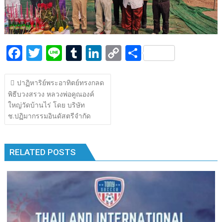
k
k
F
T
Li
T
Li
C
S
ac
w
n
u
n
o
h
แนะแนว
e
itt
e
m
k
p
ar
ปาฏิหาริย์พระอาทิตย์ทรงกลด
เรื่อง
พิธีบวงสรวง หลวงพ่อคูณองค์
b
er
bl
e
y
e
ใหญ่วัดบ้านไร่ โดย บริษัท
o
r
dI
Li
ช.ปฏิมากรรมอินดัสตรีจำกัด​
o
n
n
k
k
RELATED POSTS