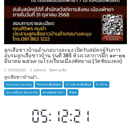
ลูกเสือชาวบ้านอำเภอบางละมุง เปิดรับสมัครผู้รับการ
อบรมลูกเสือชาวบ้าน รุ่นที่ 385 ห้วงเวลาการฝึก ๑๙-๒๒
มีนาคม ๒๕๖๙ ณโรงเรียนเมืองพัทยา๘ (วัดชัยมงคล)
20/09/2025
admin3
บน
ปิดความเห็น
ลูกเสือชาวบ้านอำ...
ลูก
เสือ
Hotnews Society
กิจกรรมเพื่อสังคม
ข่าวประชาสัมพันธ์
ชาวบ้าน
ชาว
ประเพณีและวัฒนธรรม
พระพุทธศาสนา
สังคม
บ้าน
อำเภอ
บางละมุง
เปิด
รับ
สมัคร