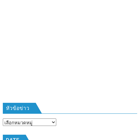
ผู้รับ
การ
อบรม
ลูก
เสือ
ชาว
บ้าน
รุ่น
ที่
385
ห้วง
เวลา
การ
ฝึก
๑๙-๒๒
มีนาคม
หัวข้อข่าว
๒๕๖๙
ณ
หัวข้อ
โรงเรียน
ข่าว
เมือง