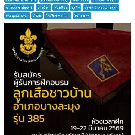
ตำนาน
ข่าวประชาสัมพันธ์
ชาวบ้าน
ท่องเที่ยว
ธุรกิจ
ประเพณีและวัฒนธรรม
เมือง
พระพุทธศาสนา
สังคม
โซเซียล Hotline
ในประเทศ
โบราณ
สมุทรปราการ