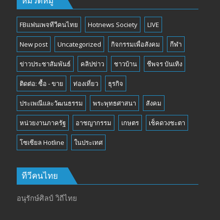
หมวดหมู่
FBแฟนเพจทีวีคนไทย
Hotnews Society
LIVE
New post
Uncategorized
กิจกรรมเพื่อสังคม
กีฬา
ข่าวประชาสัมพันธ์
คลิปข่าว
ชาวบ้าน
ชีพจร บันเทิง
ติดต่อ: ซื้อ - ขาย
ท่องเที่ยว
ธุรกิจ
ประเพณีและวัฒนธรรม
พระพุทธศาสนา
สังคม
หน่วยงานภาครัฐ
อาชญากรรม
เกษตร
เช็คดวงชะตา
โซเซียล Hotline
ในประเทศ
ทีวีคนไทย
อนุรักษ์ศิลป์ วิถีไทย