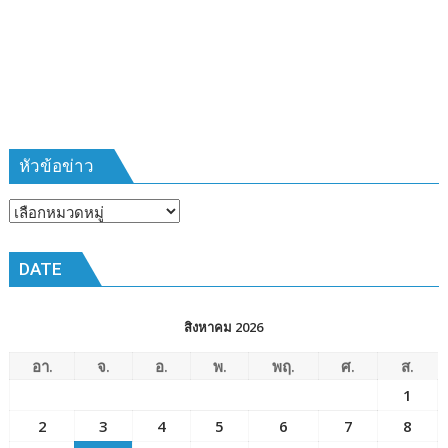
ที่
385
ห้วง
เวลา
การ
ฝึก
๑๙-๒๒
มีนาคม
หัวข้อข่าว
๒๕๖๙
ณ
หัวข้อ
โรงเรียน
ข่าว
เมือง
DATE
พัทยา๘
(วัด
ชัยมงคล)
สิงหาคม 2026
อา.
จ.
อ.
พ.
พฤ.
ศ.
ส.
1
2
3
4
5
6
7
8