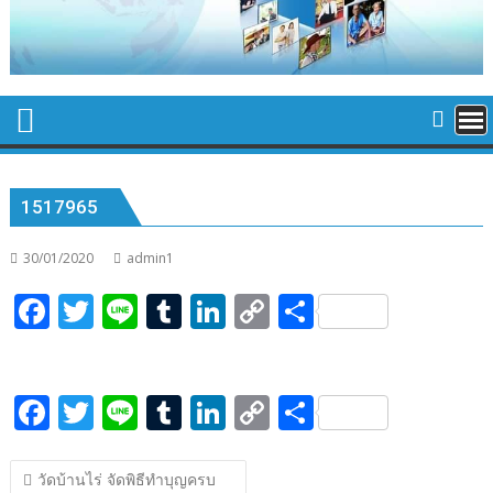
1517965
30/01/2020
admin1
F
T
Li
T
Li
C
S
ac
w
n
u
n
o
h
e
itt
e
m
k
p
ar
F
T
Li
T
Li
C
S
b
er
bl
e
y
e
ac
w
n
u
n
o
h
o
r
dI
Li
แนะแนว
e
itt
e
m
k
p
ar
o
n
n
วัดบ้านไร่ จัดพิธีทำบุญครบ