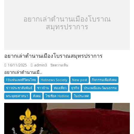
อยากเล่าตำนานเมืองโบราณ
สมุทรปราการ
อยากเล่าตำนานเมืองโบราณสมุทรปราการ
16/11/2025
admin3
บน
ปิดความเห็น
อยากเล่าตำนานเมื...
อยาก
เล่า
FBแฟนเพจทีวีคนไทย
Hotnews Society
New post
กิจกรรมเพื่อสังคม
ตำนาน
ข่าวประชาสัมพันธ์
ชาวบ้าน
ท่องเที่ยว
ธุรกิจ
ประเพณีและวัฒนธรรม
เมือง
พระพุทธศาสนา
สังคม
โซเซียล Hotline
ในประเทศ
โบราณ
สมุทรปราการ