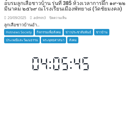
อบรมลูกเสือชาวบ้าน รุ่นที่ 385 ห้วงเวลาการฝึก ๑๙-๒๒
มีนาคม ๒๕๖๙ ณโรงเรียนเมืองพัทยา๘ (วัดชัยมงคล)
20/09/2025
admin3
บน
ปิดความเห็น
ลูกเสือชาวบ้านอำ...
ลูก
เสือ
Hotnews Society
กิจกรรมเพื่อสังคม
ข่าวประชาสัมพันธ์
ชาวบ้าน
ชาว
ประเพณีและวัฒนธรรม
พระพุทธศาสนา
สังคม
บ้าน
อำเภอ
บางละมุง
เปิด
รับ
สมัคร
ผู้รับ
การ
อบรม
ลูก
เสือ
ชาว
บ้าน
รุ่น