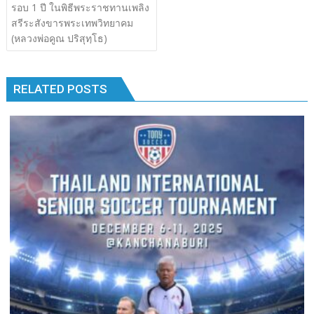
เรื่อง
รอบ 1 ปี ในพิธีพระราชทานเพลิง
b
er
bl
e
y
e
k
k
สรีระสังขารพระเทพวิทยาคม
o
r
dI
Li
(หลวงพ่อคูณ ปริสุทฺโธ)
o
n
n
k
k
RELATED POSTS