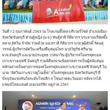
วันที่ 12 กุมภาพันธ์ 2563 ณ โรงแรมผึ้งหลวงริเวอร์ไซด์ อำเภอเมือง
จังหวัดจันทบุรี ท่านผู้หญิง (ม.จ.) พันธุ์สวลี กิติยากร ประธานบริษัทผึ้ง
หลวง อัศวิน จำกัด ร่วมด้วย มล.สราลี กิติยากร นายวุฒิศักดิ์ รัตนสุ
วรรณ์ ผู้บริหารอัศวิน เครื่องดื่มสมุนไพร นายวิทูรัช ศรีนาม
ผวจ.จันทบุรี และนายประยุทธ วาสนาวิน ผู้บริหารสโมสรฟุตบอล
เกาะขวางเอฟซี จันทบุรี ร่วมพิธีลงนามข้อตกลงการเป็นผู้สนับสนุน
หลักอย่างเป็นทางการของสโมสรฟุตบอลเกาะขวางเอฟซี จันทบุรี ใน
นาม “อัศวินเกาะขวางยูไนเต็ด” สโมสรฟุตบอล จังหวัดจันทบุรี ที่
ปัจจุบันแข่งขันในระดับไทยลีก 4 โซนภาคตะวันออก​ หลังจากได้
แชมป์ไทยแลนด์ อเมเจอร์ลีก ฤดูกาล 2561