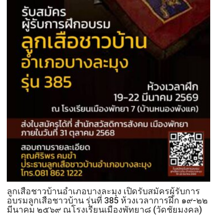
ลูกเสือชาวบ้านอำเภอบางละมุง เปิดรับสมัครผู้รับการ
อบรมลูกเสือชาวบ้าน รุ่นที่ 385 ห้วงเวลาการฝึก ๑๙-๒๒
มีนาคม ๒๕๖๙ ณโรงเรียนเมืองพัทยา๘ (วัดชัยมงคล)