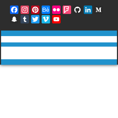
F
In
Pi
B
Fli
F
Gi
Li
M
ac
st
nt
e
ck
o
t
n
e
S
T
T
Vi
Y
e
a
er
h
r
u
H
k
di
n
u
w
m
o
b
gr
e
a
rs
u
e
u
a
m
itt
e
u
ทีวีฅนไทย © tvkhonthai.com
o
a
st
n
q
b
dI
m
p
bl
er
o
T
o
m
c
u
n
Proudly powered by WordPress
|
Theme: DuperMag by
Acme
c
r
u
Themes
k
e
ar
h
b
e
at
e
C
h
a
n
n