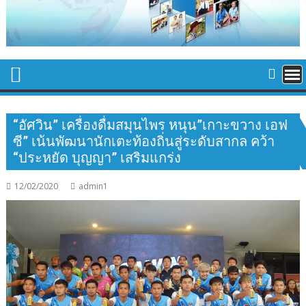
“อัศวิน” เครื่องดื่มสมุนไพร หนุน”เกาะขวาง เอฟ
ซี” เน้นพัฒนานักเตะท้องถิ่นสู่ระดับสากล คว้า
“ประหยัด บุญญา” เสริมแกร่ง
12/02/2020
admin1