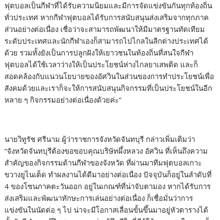
ฟุตบอลเป็นกีฬาที่ได้รับความนิยมและมีการจัดแข่งขันกันทุกท้องถิ่น
ทั่วประเทศ หากกีฬาฟุตบอลได้รับการสนับสนุนส่งเสริมจากทุกภาค
ส่วนอย่างต่อเนื่อง เชื่อว่าจะสามารถพัฒนาให้มีมาตรฐานทัดเทียม
ระดับประเทศและนักกีฬาเองก็สามารถไปไกลในลีกต่างประเทศได้
ด้วย รวมทั้งยังเป็นการปลูกฝังให้เยาวชนในท้องถิ่นที่สนใจกีฬา
ฟุตบอลได้ใช้เวลาว่างให้เป็นประโยชน์ห่างไกลยาเสพติด และก็
สอดคล้องกับแนวนโยบายของอัศวินในส่วนของการทำประโยชน์เพื่อ
สังคมด้วยและเราก็จะให้การสนับสนุนกิจกรรมที่เป็นประโยชน์ในอีก
หลาย ๆ กิจกรรมอย่างต่อเนื่องด้วยค่ะ”
​นายวิทูรัช ศรีนาม ผู้ว่าราชการจังหวัดจันทบุรี กล่าวเพิ่มเติมว่า
“จังหวัดจันทบุรีต้องขอขอบคุณบริษัทผึ้งหลวง อัศวิน ที่เห็นถึงความ
สำคัญของกิจกรรมด้านกีฬาของจังหวัด ที่ผ่านมาทีมฟุตบอลเกาะ
ขวางยูไนเต็ด ทำผลงานได้ดีมาอย่างต่อเนื่อง ปัจจุบันก็อยู่ในลำดับที่
4 ของโซนภาคตะวันออก อยู่ในเกณฑ์ที่น่าจับตามอง หากได้รับการ
ส่งเสริมและพัฒนาทักษะการเล่นอย่างต่อเนื่อง ก็เชื่อมั่นว่าการ
แข่งขันในนัดต่อ ๆ ไป น่าจะมีโอกาสเลื่อนขั้นขึ้นมาอยู่หัวตารางได้