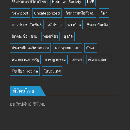
FBแฟนเพจทีวีคนไทย
Hotnews Society
LIVE
New post
Uncategorized
กิจกรรมเพื่อสังคม
กีฬา
ข่าวประชาสัมพันธ์
คลิปข่าว
ชาวบ้าน
ชีพจร บันเทิง
ติดต่อ: ซื้อ - ขาย
ท่องเที่ยว
ธุรกิจ
ประเพณีและวัฒนธรรม
พระพุทธศาสนา
สังคม
หน่วยงานภาครัฐ
อาชญากรรม
เกษตร
เช็คดวงชะตา
โซเซียล Hotline
ในประเทศ
ทีวีคนไทย
อนุรักษ์ศิลป์ วิถีไทย