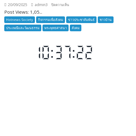
20/09/2025
admin3
บน
ปิดความเห็น
Post Views: 1,05...
ลูก
เสือ
Hotnews Society
กิจกรรมเพื่อสังคม
ข่าวประชาสัมพันธ์
ชาวบ้าน
ชาว
ประเพณีและวัฒนธรรม
พระพุทธศาสนา
สังคม
บ้าน
อำเภอ
บางละมุง
เปิด
รับ
สมัคร
ผู้รับ
การ
อบรม
ลูก
เสือ
ชาว
บ้าน
รุ่น
ที่
385