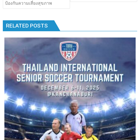
ป้องกันความเสี่ยงสุขภาพ
k
k
RELATED POSTS