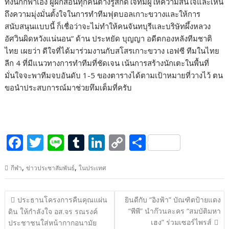
ทั้งนักกีฬาเอง ผู้ฝึกสอนทุกคนต่างรู้สึกดีใจที่มีผู้ให้ความสนใจและเห็น
ถึงความมุ่งมั่นตั้งใจในการทำทีมฟุตบอลเกาะขวางและให้การ
สนับสนุนแบบนี้ ก็เชื่อว่าจะไม่ทำให้คนจันทบุรีและบริษัทผึ้งหลวง
อัศวินผิดหวังแน่นอน” ด้าน ประหยัด บุญญา อดีตกองหลังทีมชาติ
ไทย เผยว่า ดีใจที่ได้มาร่วมงานกับสโสรเกาะขวาง เอฟซี ทีมในไทย
ลีก 4 ที่มีแนวทางการทำทีมที่ชัดเจน เน้นการสร้างนักเตะในพื้นที่
มั่นใจจะพาทีมจบอันดับ 1-5 ของตารางได้ตามเป้าหมายที่วางไว้ ตน
ขอนำประสบการณ์มาช่วยทึมเต็มที่ครับ
F
T
Li
T
Li
C
S
ac
w
n
u
n
o
h
,
,
กีฬา
ข่าวประชาสัมพันธ์
ในประเทศ
e
itt
e
m
k
p
ar
b
er
bl
e
y
e
แนะแนว
ประธานโครงการคืนคุณแผ่น
ยินดีกับ “อิงฟ้า” บัณฑิตป้ายแดง
o
r
dI
Li
เรื่อง
“พีพี” นำก๊วนละคร “สมบัติมหา
ดิน ให้กำลังใจ อส.จร รณรงค์
o
n
n
เฮง” ร่วมเซอร์ไพรส์
ประชาชนใส่หน้ากากอนามัย