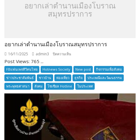
อยากเล่าตำนานเมืองโบราณ
สมุทรปราการ
อยากเล่าตำนานเมืองโบราณสมุทรปราการ
16/11/2025
admin3
บน
ปิดความเห็น
Post Views: 765 ...
อยาก
เล่า
FBแฟนเพจทีวีคนไทย
Hotnews Society
New post
กิจกรรมเพื่อสังคม
ตำนาน
ข่าวประชาสัมพันธ์
ชาวบ้าน
ท่องเที่ยว
ธุรกิจ
ประเพณีและวัฒนธรรม
เมือง
พระพุทธศาสนา
สังคม
โซเซียล Hotline
ในประเทศ
โบราณ
สมุทรปราการ