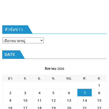
ห้วง
เวลา
การ
ฝึก
๑๙-๒๒
มีนาคม
หัวข้อข่าว
๒๕๖๙
ณ
หัวข้อ
โรงเรียน
ข่าว
เมือง
DATE
พัทยา๘
(วัด
ชัยมงคล)
สิงหาคม 2026
อา.
จ.
อ.
พ.
พฤ.
ศ.
ส.
1
2
3
4
5
6
7
8
9
10
11
12
13
14
15
16
17
18
19
20
21
22