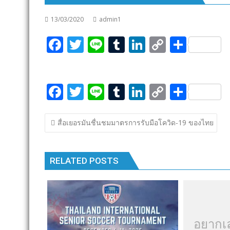
13/03/2020
admin1
F
T
Li
T
Li
C
S
ac
w
n
u
n
o
h
e
itt
e
m
k
p
ar
F
T
Li
T
Li
C
S
b
er
bl
e
y
e
ac
w
n
u
n
o
h
o
r
dI
Li
แนะแนว
e
itt
e
m
k
p
ar
o
n
n
สื่อเยอรมันชื่นชมมาตรการรับมือโควิด-19 ของไทย
เรื่อง
b
er
bl
e
y
e
k
k
o
r
dI
Li
RELATED POSTS
o
n
n
k
k
อยากเ