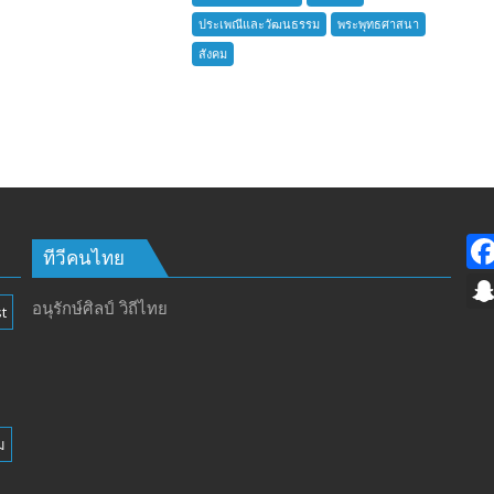
บ้าน
ประเพณีและวัฒนธรรม
พระพุทธศาสนา
อำเภอ
สังคม
บางละมุง
เปิด
รับ
สมัคร
ผู้รับ
การ
อบรม
ลูก
เสือ
ทีวีคนไทย
ชาว
บ้าน
อนุรักษ์ศิลป์ วิถีไทย
t
รุ่น
ที่
385
ห้วง
เวลา
ม
การ
ฝึก
๑๙-๒๒