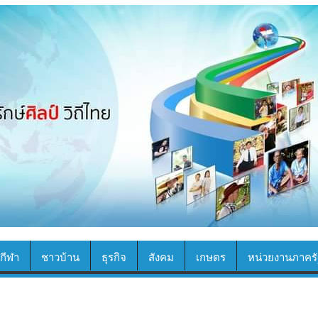
กีฬา
ชาวบ้าน
ธุรกิจ
สังคม
เกษตร
หน่วยงานภาครั