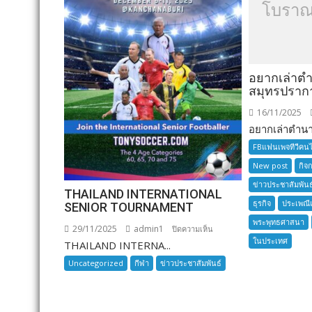
โบราณ
อยากเล่าต
สมุทรปราก
16/11/2025
อยากเล่าตำนาน
FBแฟนเพจทีวีคน
New post
กิจ
ข่าวประชาสัมพันธ
THAILAND INTERNATIONAL
ธุรกิจ
ประเพณี
SENIOR TOURNAMENT
พระพุทธศาสนา
29/11/2025
admin1
บน
ปิดความเห็น
ในประเทศ
THAILAND INTERNA...
THAILAND
INTERNATIONAL
Uncategorized
กีฬา
ข่าวประชาสัมพันธ์
SENIOR
TOURNAMENT