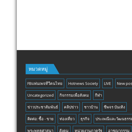
หมวดหมู่
FBแฟนเพจทีวีคนไทย
Hotnews Society
LIVE
New pos
Uncategorized
กิจกรรมเพื่อสังคม
กีฬา
ข่าวประชาสัมพันธ์
คลิปข่าว
ชาวบ้าน
ชีพจร บันเทิง
ติดต่อ: ซื้อ - ขาย
ท่องเที่ยว
ธุรกิจ
ประเพณีและวัฒนธรร
พระพุทธศาสนา
สังคม
หน่วยงานภาครัฐ
อาชญากรรม