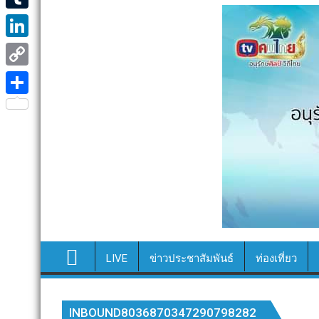
e
i
i
T
b
t
n
u
o
L
t
e
m
o
i
e
C
b
k
n
r
o
S
l
k
p
h
r
e
y
a
d
L
r
I
i
e
n
n
k
LIVE
ข่าวประชาสัมพันธ์
ท่องเที่ยว
INBOUND8036870347290798282