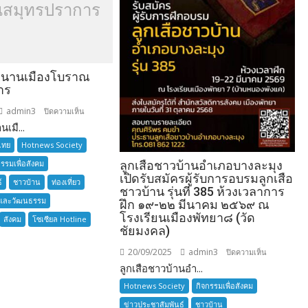
สมุทรปราการ
ำนานเมืองโบราณ
าร
admin3
บน
ปิดความเห็น
เมื...
อยาก
เล่า
ไทย
Hotnews Society
ตำนาน
กรรมเพื่อสังคม
ลูกเสือชาวบ้านอำเภอบางละมุง
เมือง
เปิดรับสมัครผู้รับการอบรมลูกเสือ
์
ชาวบ้าน
ท่องเที่ยว
โบราณ
ชาวบ้าน รุ่นที่ 385 ห้วงเวลาการ
และวัฒนธรรม
สมุทรปราการ
ฝึก ๑๙-๒๒ มีนาคม ๒๕๖๙ ณ
โรงเรียนเมืองพัทยา๘ (วัด
สังคม
โซเซียล Hotline
ชัยมงคล)
20/09/2025
admin3
บน
ปิดความเห็น
ลูกเสือชาวบ้านอำ...
ลูก
เสือ
Hotnews Society
กิจกรรมเพื่อสังคม
ชาว
ข่าวประชาสัมพันธ์
ชาวบ้าน