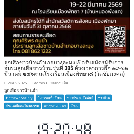
ลูกเสือชาวบ้านอำเภอบางละมุง เปิดรับสมัครผู้รับการ
อบรมลูกเสือชาวบ้าน รุ่นที่ 385 ห้วงเวลาการฝึก ๑๙-๒๒
มีนาคม ๒๕๖๙ ณโรงเรียนเมืองพัทยา๘ (วัดชัยมงคล)
20/09/2025
admin3
บน
ปิดความเห็น
ลูกเสือชาวบ้านอำ...
ลูก
เสือ
Hotnews Society
กิจกรรมเพื่อสังคม
ข่าวประชาสัมพันธ์
ชาวบ้าน
ชาว
ประเพณีและวัฒนธรรม
พระพุทธศาสนา
สังคม
บ้าน
อำเภอ
บางละมุง
เปิด