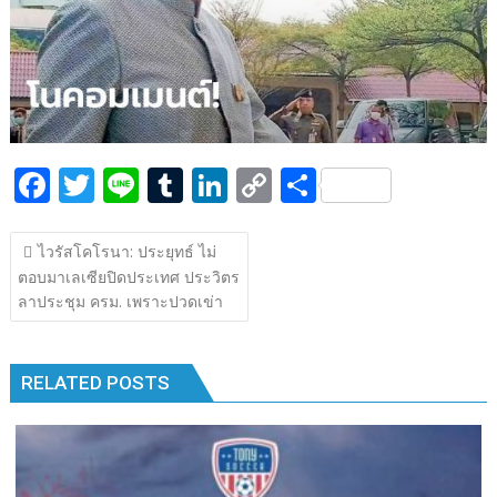
k
k
F
T
Li
T
Li
C
S
ac
w
n
u
n
o
h
แนะแนว
e
itt
e
m
k
p
ar
ไวรัสโคโรนา: ประยุทธ์ ไม่
เรื่อง
ตอบมาเลเซียปิดประเทศ ประวิตร
b
er
bl
e
y
e
ลาประชุม ครม. เพราะปวดเข่า
o
r
dI
Li
o
n
n
RELATED POSTS
k
k