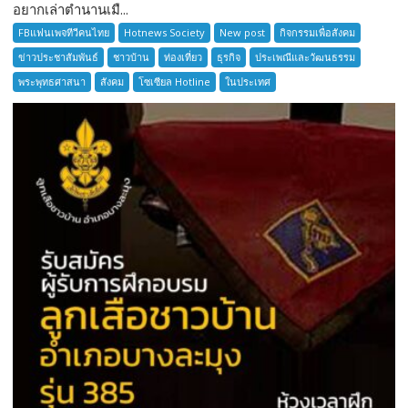
อยากเล่าตำนานเมื...
อยาก
เล่า
FBแฟนเพจทีวีคนไทย
Hotnews Society
New post
กิจกรรมเพื่อสังคม
ตำนาน
ข่าวประชาสัมพันธ์
ชาวบ้าน
ท่องเที่ยว
ธุรกิจ
ประเพณีและวัฒนธรรม
เมือง
พระพุทธศาสนา
สังคม
โซเซียล Hotline
ในประเทศ
โบราณ
สมุทรปราการ