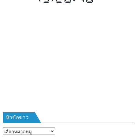
รับ
สมัคร
ผู้รับ
การ
อบรม
ลูก
เสือ
ชาว
บ้าน
รุ่น
ที่
385
ห้วง
เวลา
การ
ฝึก
๑๙-๒๒
มีนาคม
หัวข้อข่าว
๒๕๖๙
ณ
หัวข้อ
โรงเรียน