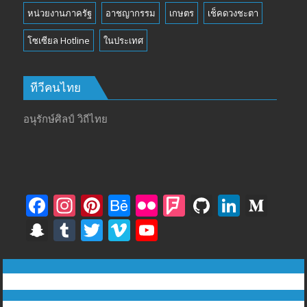
หน่วยงานภาครัฐ
อาชญากรรม
เกษตร
เช็คดวงชะตา
โซเซียล Hotline
ในประเทศ
ทีวีคนไทย
อนุรักษ์ศิลป์ วิถีไทย
F
In
Pi
B
Fli
F
Gi
Li
M
ac
st
nt
e
ck
o
t
n
e
S
T
T
Vi
Y
e
a
er
h
r
u
H
k
di
n
u
w
m
o
b
gr
e
a
rs
u
e
u
a
m
itt
e
u
ทีวีฅนไทย © tvkhonthai.com
o
a
st
n
q
b
dI
m
p
bl
er
o
T