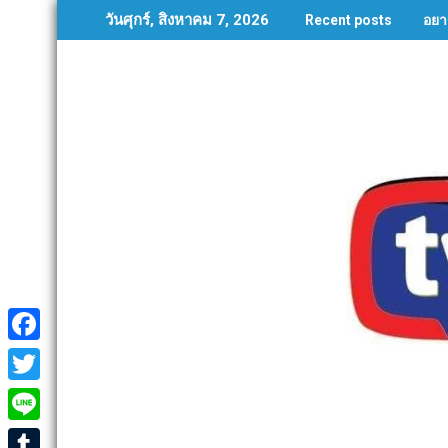
Skip
อยา
วันศุกร์, สิงหาคม 7, 2026
Recent posts
to
content
F
a
T
c
w
L