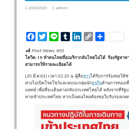
20/03/2020
admin1
F
T
Li
T
Li
C
S
ac
w
n
u
n
o
h
Post Views:
693
e
itt
e
m
k
p
ar
โควิด-19 ทำคนไทยที่อเมริกากลับไทยไม่ได้ ร้องรัฐหาท
b
er
bl
e
y
e
สามารถให้รายละเอียดได้
o
r
dI
Li
(20 มี.ค.63) เวลา 02.20 น. ผู้สื่อ
ข่าว
ได้รับการร้องขอให้ช
o
n
n
ทางไปเปิดโรดโชว์และพบปะกลุ่มนัก
ธุรกิจ
ด้านการท่องเท
k
k
แพทย์ เพื่อที่จะเดินทางกลับประเทศไทยได้ หลังจากที่รั
ทางเข้าประเทศไทย หากเป็นคนไทยต้องขอใบรับรองแพทย์