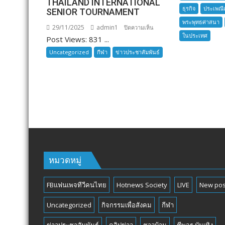
THAILAND INTERNATIONAL
ธุรกิจ
ประเพณี
SENIOR TOURNAMENT
พระพุทธศาสนา
29/11/2025
admin1
บน
ปิดความเห็น
ในประเทศ
Post Views: 831 ...
THAILAND
INTERNATIONAL
Uncategorized
กีฬา
ข่าวประชาสัมพันธ์
SENIOR
TOURNAMENT
หมวดหมู่
FBแฟนเพจทีวีคนไทย
Hotnews Society
LIVE
New pos
Uncategorized
กิจกรรมเพื่อสังคม
กีฬา
ข่าวประชาสัมพันธ์
คลิปข่าว
ชาวบ้าน
ชีพจร บันเทิง