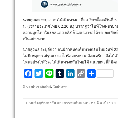
นายสุวพล
ระบุว่า
ตนได้เดินทางมาที่อเมริกาตั้งแต่วันที่
น. (เวลาประเทศไทย 02.20 น.) ปรากฏว่าไปที่โรงพยาบาลแ
สถานทูตไทยในลอสแองเจลิส ก็ไม่สามารถให้รายละเอียดไ
เป็นอย่างมาก
นายสุวพล ระบุอีกว่า ตนมีกำหนดเดินทางกลับไทยวันที่ 22 
ไม่มีเหตุการณ์รุนแรงว่าไวรัสจะระบาดถึงอเมริกา จึงไ
ไหนอย่างไรถึงจะได้เดินทางกลับไทยได้ และขณะนี้ก็มี
F
T
Li
T
Li
C
S
ac
w
n
u
n
o
h
,
ข่าวประชาสัมพันธ์
ในประเทศ
e
itt
e
m
k
p
ar
b
er
bl
e
y
e
แนะแนว
พบวัตถุต้องสงสัย และการพ่นสีบนถนน ต.บุดี อ.เมือง จ.ย
o
r
dI
Li
เรื่อง
o
n
n