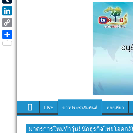
e
i
i
T
b
t
n
u
o
L
t
e
m
o
i
e
C
b
k
n
r
o
S
l
k
p
h
r
e
y
a
d
L
r
I
i
e
n
n
k
LIVE
ข่าวประชาสัมพันธ์
ท่องเที่ยว
มาตรการใหม่ทำวุ่น! นักธุรกิจไทยโอดกลั