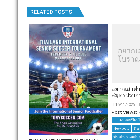
k
k
RELATED POSTS
อยากเ
โบราณ
อยากเล่าต
สมุทรปราก
16/11/2025
Post Views: 7
FBแฟนเพจทีวีคน
New post
กิจ
ข่าวประชาสัมพันธ