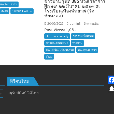
ชาวบ้าน รุ่นที่ 385 ห้วงเวลาการ
และวัฒนธรรม
สมุทรปราการ
ฝึก ๑๙-๒๒ มีนาคม ๒๕๖๙ ณ
โรงเรียนเมืองพัทยา๘ (วัด
สังคม
โซเซียล Hotline
ชัยมงคล)
20/09/2025
admin3
บน
ปิดความเห็น
Post Views: 1,05...
ลูก
เสือ
Hotnews Society
กิจกรรมเพื่อสังคม
ชาว
ข่าวประชาสัมพันธ์
ชาวบ้าน
บ้าน
ประเพณีและวัฒนธรรม
พระพุทธศาสนา
อำเภอ
สังคม
บางละมุง
เปิด
รับ
สมัคร
ผู้รับ
ทีวีคนไทย
การ
อบรม
อนุรักษ์ศิลป์ วิถีไทย
t
ลูก
เสือ
ชาว
บ้าน