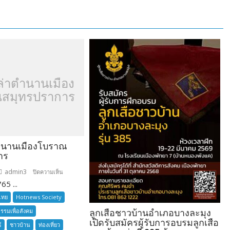
ล่าตำนานเมือง
สมุทรปราการ
ำนานเมืองโบราณ
าร
admin3
บน
ปิดความเห็น
65 ...
อยาก
เล่า
ไทย
Hotnews Society
ตำนาน
กรรมเพื่อสังคม
ลูกเสือชาวบ้านอำเภอบางละมุง
เมือง
เปิดรับสมัครผู้รับการอบรมลูกเสือ
์
ชาวบ้าน
ท่องเที่ยว
โบราณ