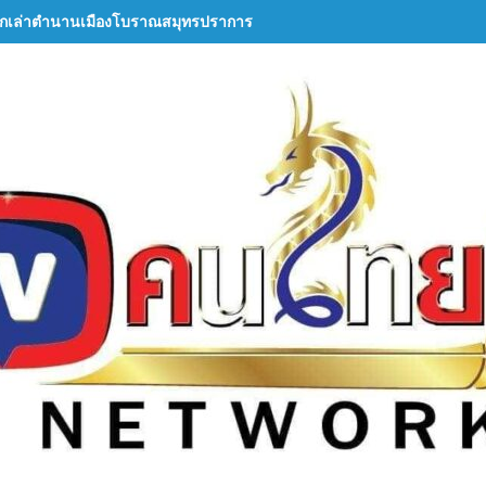
กเล่าตำนานเมืองโบราณสมุทรปราการ