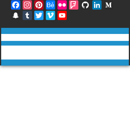
F
In
Pi
B
Fli
F
Gi
Li
M
ac
st
nt
e
ck
o
t
n
e
S
T
T
Vi
Y
e
a
er
h
r
u
H
k
di
n
u
w
m
o
b
gr
e
a
rs
u
e
u
a
m
itt
e
u
ทีวีฅนไทย © tvkhonthai.com
o
a
st
n
q
b
dI
m
p
bl
er
o
T
o
m
c
u
n
Proudly powered by WordPress
|
Theme: DuperMag by
Acme
c
r
u
Themes
k
e
ar
h
b
e
at
e
C
h
a
n
n
el