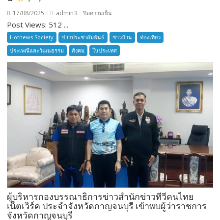
17/08/2025
admin3
บน
ปิดความเห็น
Post Views: 512 ...
จังหวัด
Hotnews Society
ข่าวประชาสัมพันธ์
ชาวบ้าน
ท่องเที่ยว
ชลบุรี
ประเพณีและวัฒนธรรม
สังคม
ในประเทศ
“ชลบุรี
จัด
กิจกรรม
‘ดำนา
วัน
แม่
เกี่ยว
ข้าว
ผู้บริหารกองบรรณาธิการข่าวสำนักข่าวทีวีคนไทย
วัน
เน็ตเวิร์ค ประจำจังหวัดกาญจนบุรี เข้าพบผู้ว่าราชการ
พ่อ’
จังหวัดกาญจนบุรี
สืบสาน