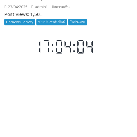
วิถี
23/04/2025
admin1
บน
ปิดความเห็น
ชาวนา
Post Views: 1,50...
ผู้
ครบ
บริหาร
Hotnews Society
ข่าวประชาสัมพันธ์
ในประเทศ
รอบ
กอง
๑๗
บรรณาธิการ
ปี”
ข่าว
สำนัก
ข่าว
ทีวี
คน
ไทย
เน็ตเวิร์ค
ประจำ
จังหวัด
กาญจนบุรี
เข้า
พบ
ผู้
ว่า
ราชการ