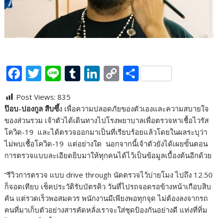
F
T
Li
T
Li
C
S
ac
w
n
u
n
o
h
Post Views:
835
e
itt
e
m
k
p
ar
ป๊อบ-ปองกูล สืบซึ้
ง เพื่อความปลอดภัยของตัวเองและความสบายใจ
b
er
bl
e
y
e
ของส่วนรวม เจ้าตัวได้เดินทางไปโรงพยาบาลเพื่อตรวจหาเชื้อไวรัส
o
r
dI
Li
โควิด-19 และได้ตรวจออกมาเป็นที่เรียบร้อยแล้วโดยในผลระบุว่า
ไม่พบเชื้อโควิด-19 แต่อย่างใด นอกจากนี้เจ้าตัวยังได้เผยขั้นตอน
o
n
n
การตรวจแบบละเอียดยิบมาให้ทุกคนได้ไว้เป็นข้อมูลเบื้องต้นอีกด้วย
k
k
“รีวิวการตรวจ แบบ drive through นัดตรวจไว้บ่ายโมง ไปถึง 12.50
ก็จอดเทียบ เช็คประวัติรับบัตรคิว วันที่ไปรถจอดรอข้างหน้าเกือบสิบ
คัน แต่รวดเร็วพอสมควร พนักงานมีเพียงพอทุกจุด ไม่ต้องลงจากรถ
คนที่มาเก็บตัวอย่างสารคัดหลั่งเราจะใส่ชุดป้องกันอย่างดี แท่งที่ทิ่ม