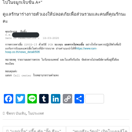
ไปในจมูกเจ็บขั้น A+”
ดูแลรักษาร่างกายตัวเองให้ปลอดภัยเพื่อส่วนรวมและคนที่คุณรักนะ
คะ
F
T
Li
T
Li
C
S
ac
w
n
u
n
o
h
,
ชีพจร บันเทิง
ในประเทศ
e
itt
e
m
k
p
ar
b
er
bl
e
y
e
แนะแนว
“แอปเปิ้ล” ปรี๊ด ซัด “จั๊ด ธีมะ”
“หมอธีระวัฒน์” เปิดโมเดลสู้โค