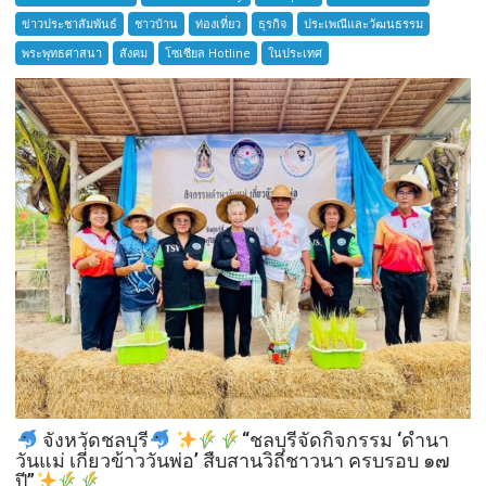
ตำนาน
ข่าวประชาสัมพันธ์
ชาวบ้าน
ท่องเที่ยว
ธุรกิจ
ประเพณีและวัฒนธรรม
เมือง
พระพุทธศาสนา
สังคม
โซเซียล Hotline
ในประเทศ
โบราณ
สมุทรปราการ
จังหวัดชลบุรี
“ชลบุรีจัดกิจกรรม ‘ดำนา
วันแม่ เกี่ยวข้าววันพ่อ’ สืบสานวิถีชาวนา ครบรอบ ๑๗
ปี”