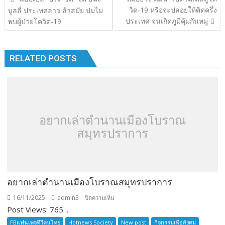
o
r
dI
Li
เรื่อง
วิด-19 หรือจะปล่อยให้ติดครึ่ง
บูลลี่ ประเทศลาว ล้าสมัย ปมไม่
o
n
n
ประเทศ จนเกิดภูมิคุ้มกันหมู่
พบผู้ป่วยโควิด-19
k
k
RELATED POSTS
อยากเล่าตำนานเมืองโบราณ
สมุทรปราการ
อยากเล่าตำนานเมืองโบราณสมุทรปราการ
16/11/2025
admin3
บน
ปิดความเห็น
Post Views: 765 ...
อยาก
เล่า
FBแฟนเพจทีวีคนไทย
Hotnews Society
New post
กิจกรรมเพื่อสังคม