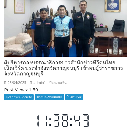
“ชลบุรี
จัด
กิจกรรม
‘ดำนา
วัน
แม่
เกี่ยว
ข้าว
ผู้บริหารกองบรรณาธิการข่าวสำนักข่าวทีวีคนไทย
วัน
เน็ตเวิร์ค ประจำจังหวัดกาญจนบุรี เข้าพบผู้ว่าราชการ
พ่อ’
จังหวัดกาญจนบุรี
สืบสาน
วิถี
23/04/2025
admin1
บน
ปิดความเห็น
ชาวนา
Post Views: 1,50...
ผู้
ครบ
บริหาร
Hotnews Society
ข่าวประชาสัมพันธ์
ในประเทศ
รอบ
กอง
๑๗
บรรณาธิการ
ปี”
ข่าว
สำนัก
ข่าว