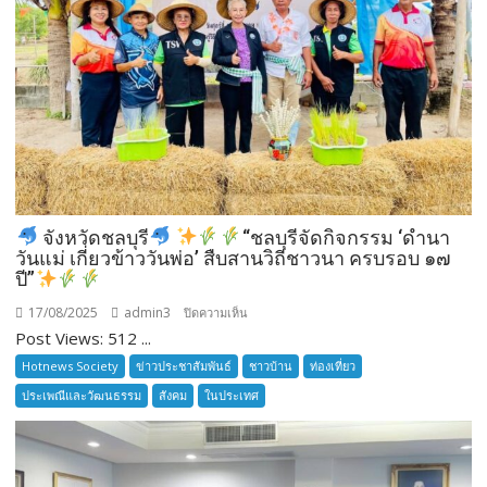
จังหวัดชลบุรี
“ชลบุรีจัดกิจกรรม ‘ดำนา
วันแม่ เกี่ยวข้าววันพ่อ’ สืบสานวิถีชาวนา ครบรอบ ๑๗
ปี”
17/08/2025
admin3
บน
ปิดความเห็น
Post Views: 512 ...
จังหวัด
Hotnews Society
ข่าวประชาสัมพันธ์
ชาวบ้าน
ท่องเที่ยว
ชลบุรี
ประเพณีและวัฒนธรรม
สังคม
ในประเทศ