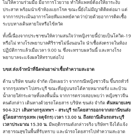
ไม่ให้ความร่วมมือ มีอาการโวยวาย ทำให้แพทย์ต้องให้ยาระงับ
ประสาท พร้อมนำเข้าห้องแยกโรค ขณะนี้ยังไม่มีญาติติดต่อมา แต่
จากการประเมินอาการโดยทีมแพทย์คาดว่าป่วยด้วยอาการติดเชื้อ
ระบบทางเดินหายใจหรือไข้หวัด
ทั้งนี้เนื่องจากประชาชนให้ความสนใจว่าหญิงรายนี้ป่วยเป็นโควิด-19
หรือไม่ ทางโรงพยาบาลศิริราชไม่นิ่งนอนใจ นำเชื้อส่งตรวจในห้อง
ปฏิบัติการแล้วเมื่อเวลา 9.00 น. ซึ่งจะทราบผลวันนี้ และทางโรง
พยาบาลจะแจ้งผลให้ทราบต่อไป
บขส.ส่งเจ้าหน้าที่ฉีดพ่นยาฆ่าเชื้อทำความสะอาด
ด้าน บริษัท ขนส่ง จำกัด เปิดเผยว่า จากกรณีหญิงชาวจีน ขึ้นรถทัวร์
จากกรุงเทพฯ ไปสระบุรี ขณะที่อยู่บนรถได้คายหมากฝรั่ง และบ้วน
น้ำลายใส่กระดาษทิ้งลงพื้นนั้น จากการตรวจสอบพบว่า หญิงชาวจีน
คนดังกล่าว เดินทางด้วยรถโดยสาร บริษัท ขนส่ง จำกัด
คันหมายเลข
904-321 เส้นทางกรุงเทพฯ – สระบุรี รถโดยสารออกจากสถานีขนส่ง
ผู้โดยสารกรุงเทพ (จตุจักร) เวลา 13.00 น. ถึงสถานีเดินรถสระบุรี
เวลาประมาณ 15.30 น.
มีพฤติกรรมดังกล่าวจริง บริษัทฯ จึงได้แจ้ง
สาธารณสุขในพื้นที่รับทราบ และนำรถโดยสารไปทำความสะอาด