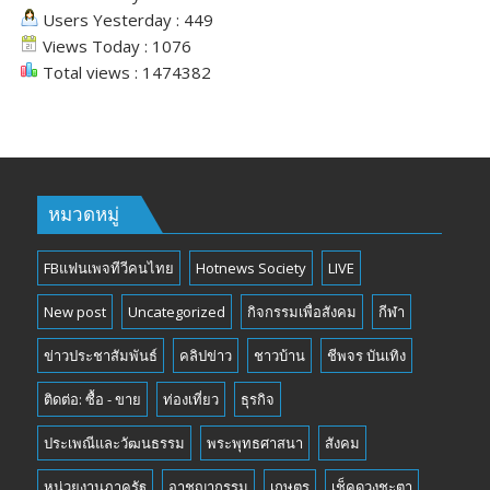
Users Yesterday : 449
Views Today : 1076
Total views : 1474382
หมวดหมู่
FBแฟนเพจทีวีคนไทย
Hotnews Society
LIVE
New post
Uncategorized
กิจกรรมเพื่อสังคม
กีฬา
ข่าวประชาสัมพันธ์
คลิปข่าว
ชาวบ้าน
ชีพจร บันเทิง
ติดต่อ: ซื้อ - ขาย
ท่องเที่ยว
ธุรกิจ
ประเพณีและวัฒนธรรม
พระพุทธศาสนา
สังคม
หน่วยงานภาครัฐ
อาชญากรรม
เกษตร
เช็คดวงชะตา