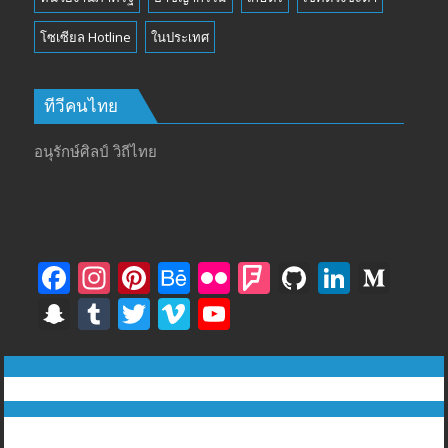
โซเซียล Hotline
ในประเทศ
ทีวีคนไทย
อนุรักษ์ศิลป์ วิถีไทย
F
In
Pi
B
Fli
F
Gi
Li
M
ac
st
nt
e
ck
o
t
n
e
S
T
T
Vi
Y
e
a
er
h
r
u
H
k
di
n
u
w
m
o
b
gr
e
a
rs
u
e
u
a
m
itt
e
u
ทีวีฅนไทย © tvkhonthai.com
o
a
st
n
q
b
dI
m
p
bl
er
o
T
o
m
c
u
n
Proudly powered by WordPress
|
Theme: DuperMag by
Acme
c
r
u