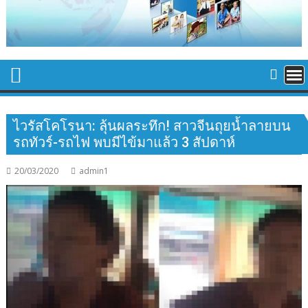
ไวรัสโคโรนา: ลุ้นผลระทึก! สาวจีนถุยน้ำลายบน
รถทัวร์-รถไฟ พบมีไข้มาแล้ว 3 สัปดาห์
20/03/2020
admin1