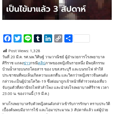
F
T
Li
T
Li
C
S
ac
w
n
u
n
o
h
Post Views:
1,328
e
itt
e
m
k
p
ar
วันที่ 20 มี.ค. รศ.นพ.วิศิษฐ์ วามวาณิชย์ ผู้อำนวยการโรงพยาบาล
b
er
bl
e
y
e
ศิริราช แถลง
ข่าว
กรณี
คลิป
ภาพของหญิงจีนรายหนึ่ง มีพฤติกรรม
o
r
dI
Li
บ้วนน้ำลายบนรถโดยสาร ของ บขส.สระบุรี และบนรถไฟ ทำให้
ประชาชนที่พบเห็นเกิดความแตกตื่น และวิตกว่าหญิงชาวจีนคนดัง
o
n
n
กล่าวจะเป็นผู้ป่วยโควิด-19 ซึ่งต่อมาถูกเจ้าหน้าที่ตำรวจท่องเที่ยว
k
k
จับกุมตัวที่สถานีรถไฟหัวลำโพง และนำส่งโรงพยาบาลศิริราช เวลา
23.00 น. ของวานนี้ (19 มี.ค.)
ทางโรงพยาบาลรับตัวหญิงคนดังกล่าวเข้ารับการรักษา ทราบประวัติ
เบื้องต้นพบมีอาการไข้ และไอมาประมาณ 3 สัปดาห์แล้ว แต่ผู้ป่วย