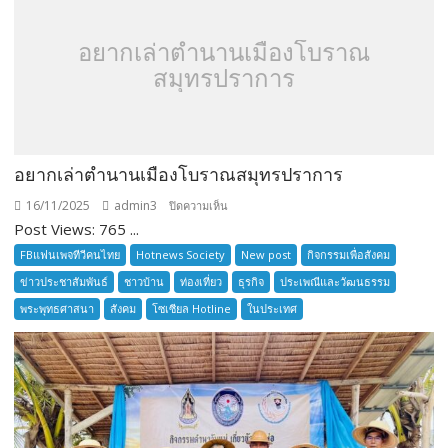
อยากเล่าตำนานเมืองโบราณ
สมุทรปราการ
อยากเล่าตำนานเมืองโบราณสมุทรปราการ
16/11/2025
admin3
บน
ปิดความเห็น
Post Views: 765 ...
อยาก
เล่า
FBแฟนเพจทีวีคนไทย
Hotnews Society
New post
กิจกรรมเพื่อสังคม
ตำนาน
ข่าวประชาสัมพันธ์
ชาวบ้าน
ท่องเที่ยว
ธุรกิจ
ประเพณีและวัฒนธรรม
เมือง
พระพุทธศาสนา
สังคม
โซเซียล Hotline
ในประเทศ
โบราณ
สมุทรปราการ