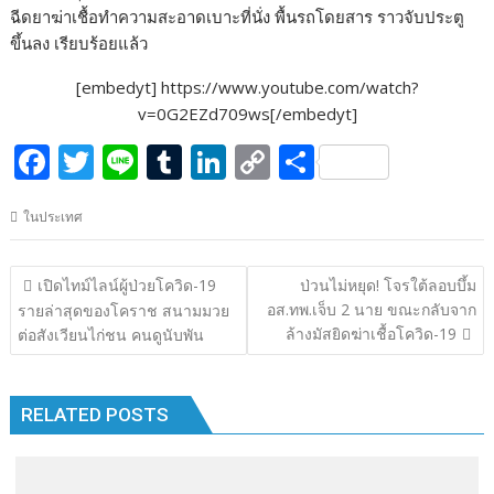
ฉีดยาฆ่าเชื้อทำความสะอาดเบาะที่นั่ง พื้นรถโดยสาร ราวจับประตู
ขึ้นลง เรียบร้อยแล้ว
[embedyt] https://www.youtube.com/watch?
v=0G2EZd709ws[/embedyt]
F
T
Li
T
Li
C
S
ac
w
n
u
n
o
h
ในประเทศ
e
itt
e
m
k
p
ar
b
er
bl
e
y
e
แนะแนว
เปิดไทม์ไลน์ผู้ป่วยโควิด-19
ป่วนไม่หยุด! โจรใต้ลอบบึ้ม
o
r
dI
Li
เรื่อง
อส.ทพ.เจ็บ 2 นาย ขณะกลับจาก
รายล่าสุดของโคราช สนามมวย
o
n
n
ล้างมัสยิดฆ่าเชื้อโควิด-19
ต่อสังเวียนไก่ชน คนดูนับพัน
k
k
RELATED POSTS