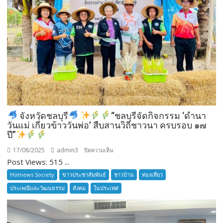
จังหวัดชลบุรี
“ชลบุรีจัดกิจกรรม ‘ดำนา
วันแม่ เกี่ยวข้าววันพ่อ’ สืบสานวิถีชาวนา ครบรอบ ๑๗
ปี”
17/08/2025
admin3
บน
ปิดความเห็น
Post Views: 515 ...
จังหวัด
Hotnews Society
ข่าวประชาสัมพันธ์
ชาวบ้าน
ท่องเที่ยว
ชลบุรี
ประเพณีและวัฒนธรรม
สังคม
ในประเทศ