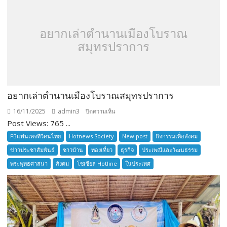
อยากเล่าตำนานเมืองโบราณ
สมุทรปราการ
อยากเล่าตำนานเมืองโบราณสมุทรปราการ
16/11/2025
admin3
บน
ปิดความเห็น
Post Views: 765 ...
อยาก
เล่า
FBแฟนเพจทีวีคนไทย
Hotnews Society
New post
กิจกรรมเพื่อสังคม
ตำนาน
ข่าวประชาสัมพันธ์
ชาวบ้าน
ท่องเที่ยว
ธุรกิจ
ประเพณีและวัฒนธรรม
เมือง
พระพุทธศาสนา
สังคม
โซเซียล Hotline
ในประเทศ
โบราณ
สมุทรปราการ