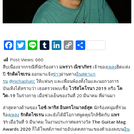
F
T
Li
T
Li
C
S
ac
w
n
u
n
o
h
Post Views:
660
e
itt
e
m
k
p
ar
สืบเนื่องจากกรณีที่นักร้องสาว
แพรวา ณิชาภัทร
เจ้าของ
เพลง
ฮิตแห่ง
b
er
bl
e
y
e
ปี
รักติดไซเรน
ออกมาแจ้ง
ข่าว
ผ่านทาง
อินสตาแก
o
r
dI
Li
รม
@nichaphatc
ให้แฟนๆ และเพื่อนพ้องทั้งในและนอกวงการ
บันเทิงได้ทราบว่า เธอตรวจพบเชื้อ
ไวรัสโคโรนา 2019
หรือ
โค
o
n
n
วิด-19
ในร่างกาย เมื่อช่วงเย็นของวันที่ 20 มีนาคม ที่ผ่านมา
k
k
ล่าสุดทางด้านของ
ไอซ์-พาริส อินทรโกมาลย์สุต
นักร้องหนุ่มที่ร่วม
ร้อง
เพลง
รักติดไซเรน
และยังได้มีโอกาสพูดคุยใกล้ชิดกับ
แพร
วา
เมื่อวันที่ 9 มีนาคม ในงานประกาศผลรางวัล
The Guitar Mag
Awards 2020
ก็ได้โพสต์ภาพถ่ายอัปเดตสถานะของตัวเองลงบน
อิน