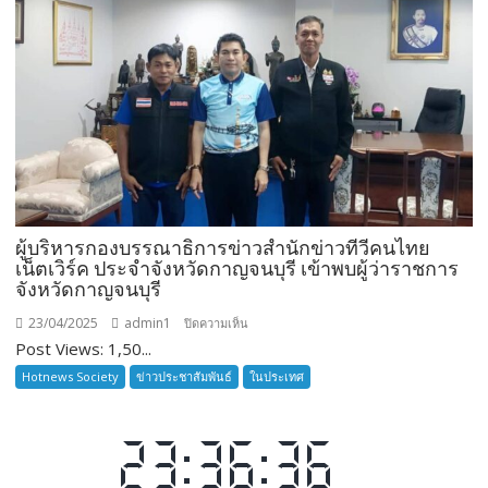
“ชลบุรี
จัด
กิจกรรม
‘ดำนา
วัน
แม่
เกี่ยว
ข้าว
ผู้บริหารกองบรรณาธิการข่าวสำนักข่าวทีวีคนไทย
วัน
เน็ตเวิร์ค ประจำจังหวัดกาญจนบุรี เข้าพบผู้ว่าราชการ
พ่อ’
จังหวัดกาญจนบุรี
สืบสาน
วิถี
23/04/2025
admin1
บน
ปิดความเห็น
ชาวนา
Post Views: 1,50...
ผู้
ครบ
บริหาร
Hotnews Society
ข่าวประชาสัมพันธ์
ในประเทศ
รอบ
กอง
๑๗
บรรณาธิการ
ปี”
ข่าว
สำนัก