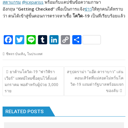
สตาแกรม
@icepariss
พร้อมกับแคปชั่นข้อความภาษา
อังกฤษ
“Getting Checked”
เพื่อเป็นการแจ้ง
ข่าว
ให้ทุกคนได้ทราบ
ว่า ตนได้เข้าสู่ขั้นตอนการตรวจหาเชื้อ
โควิด-19
เป็นที่เรียบร้อยแล้ว
F
T
Li
T
Li
C
S
ac
w
n
u
n
o
h
,
ชีพจร บันเทิง
ในประเทศ
e
itt
e
m
k
p
ar
b
er
bl
e
y
e
แนะแนว
ยาต้านโควิด-19 “ฟาวิพิรา
สรุปดราม่า “แอ๊ด คาราบาว” เล่น
o
r
dI
Li
เรื่อง
คอนเสิร์ตที่แม่สอดไม่หวั่นโค
เวียร์” แพทย์ไทยซื้อตุนไว้ตั้งแต่
o
n
n
วิด-19 แถมด่ารัฐบาลพร้อมแจก
มกราคม พอสำหรับผู้ป่วย 3,000
ของลับ
ราย
k
k
RELATED POSTS