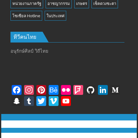
หน่วยงานภาครัฐ
อาชญากรรม
เกษตร
เช็คดวงชะตา
โซเซียล Hotline
ในประเทศ
ทีวีคนไทย
อนุรักษ์ศิลป์ วิถีไทย
F
In
Pi
B
Fli
F
Gi
Li
M
ac
st
nt
e
ck
o
t
n
e
S
T
T
Vi
Y
e
a
er
h
r
u
H
k
di
n
u
w
m
o
b
gr
e
a
rs
u
e
u
a
m
itt
e
u
ทีวีฅนไทย © tvkhonthai.com
o
a
st
n
q
b
dI
m
p
bl
er
o
T
Proudly powered by WordPress
|
Theme: DuperMag by
Acme