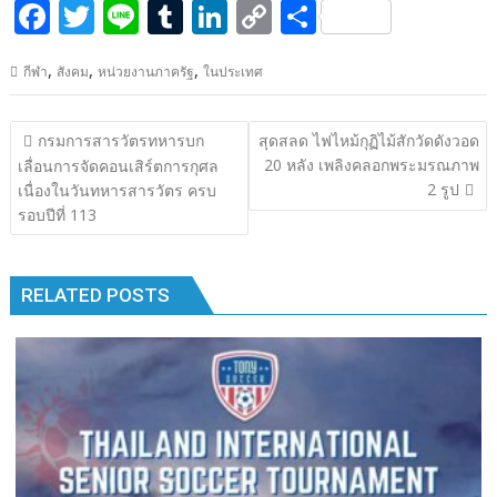
F
T
Li
T
Li
C
S
ac
w
n
u
n
o
h
,
,
,
กีฬา
สังคม
หน่วยงานภาครัฐ
ในประเทศ
e
itt
e
m
k
p
ar
b
er
bl
e
y
e
แนะแนว
กรมการสารวัตรทหารบก
สุดสลด ไฟไหม้กุฏิไม้สักวัดดังวอด
o
r
dI
Li
เรื่อง
20 หลัง เพลิงคลอกพระมรณภาพ
เลื่อนการจัดคอนเสิร์ตการกุศล
o
n
n
2 รูป
เนื่องในวันทหารสารวัตร ครบ
รอบปีที่ 113
k
k
RELATED POSTS