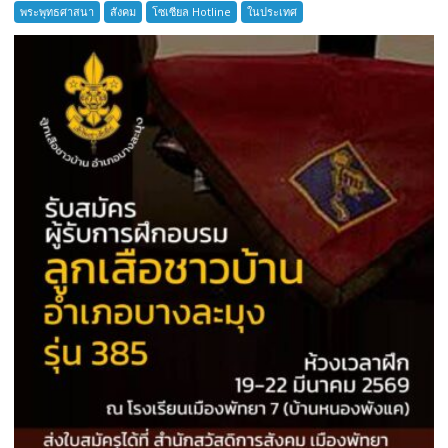
พระพุทธศาสนา
สังคม
โซเซียล Hotline
ในประเทศ
โบราณ
สมุทรปราการ