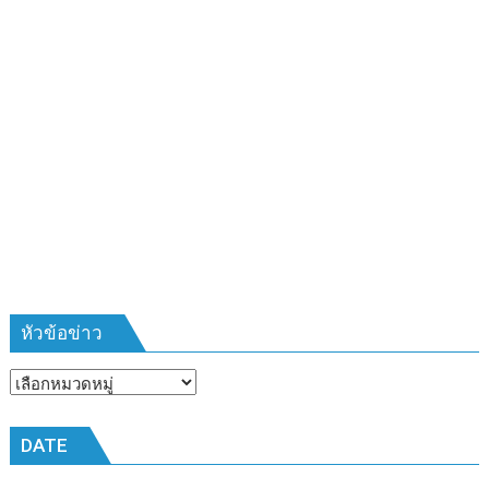
อบรม
ลูก
เสือ
ชาว
บ้าน
รุ่น
ที่
385
ห้วง
เวลา
การ
ฝึก
๑๙-๒๒
มีนาคม
หัวข้อข่าว
๒๕๖๙
ณ
หัวข้อ
โรงเรียน
ข่าว
เมือง
DATE
พัทยา๘
(วัด