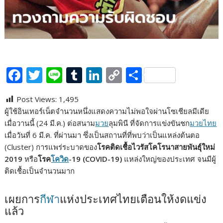
F
T
Li
T
Li
C
S
ac
w
n
u
n
o
h
Post Views:
1,495
e
itt
e
m
k
p
ar
ผู้ใช้อินเทอร์เน็ตจำนวนหนึ่งแสดงความไม่พอใจผ่านโซเชียลมีเดีย
b
er
bl
e
y
e
เมื่อวานนี้ (24 มี.ค.) ต่อสนาม
มวย
ลุมพินี ที่จัดการแข่งขันชก
มวยไทย
o
r
dI
Li
เมื่อวันที่ 6 มี.ค. ที่ผ่านมา ซึ่งเป็นสถานที่ที่พบว่าเป็นแหล่งต้นตอ
(Cluster) การแพร่ระบาดของ
โรคติดเชื้อไวรัสโคโรนาสายพันธุ์ใหม่
o
n
n
2019
หรือ
โรค
โควิด
-19 (COVID-19)
แหล่งใหญ่ของประเทศ จนมีผู้
k
k
ติดเชื้อเป็นจำนวนมาก
เผยการ
กีฬา
แห่งประเทศไทยเตือนให้งดแข่ง
แล้ว