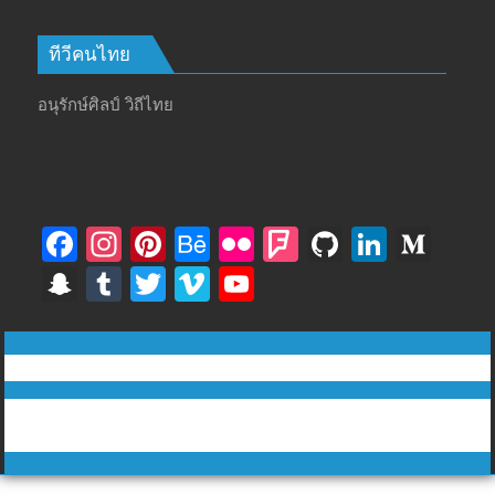
ทีวีคนไทย
อนุรักษ์ศิลป์ วิถีไทย
F
In
Pi
B
Fli
F
Gi
Li
M
ac
st
nt
e
ck
o
t
n
e
S
T
T
Vi
Y
e
a
er
h
r
u
H
k
di
n
u
w
m
o
b
gr
e
a
rs
u
e
u
a
m
itt
e
u
ทีวีฅนไทย © tvkhonthai.com
o
a
st
n
q
b
dI
m
p
bl
er
o
T
o
m
c
u
n
Proudly powered by WordPress
|
Theme: DuperMag by
Acme
c
r
u
Themes
k
e
ar
h
b
e