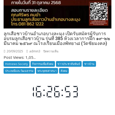
ลูกเสือชาวบ้านอำเภอบางละมุง เปิดรับสมัครผู้รับการ
อบรมลูกเสือชาวบ้าน รุ่นที่ 385 ห้วงเวลาการฝึก ๑๙-๒๒
มีนาคม ๒๕๖๙ ณโรงเรียนเมืองพัทยา๘ (วัดชัยมงคล)
20/09/2025
admin3
บน
ปิดความเห็น
Post Views: 1,05...
ลูก
เสือ
Hotnews Society
กิจกรรมเพื่อสังคม
ข่าวประชาสัมพันธ์
ชาวบ้าน
ชาว
ประเพณีและวัฒนธรรม
พระพุทธศาสนา
สังคม
บ้าน
อำเภอ
บางละมุง
เปิด
รับ
สมัคร
ผู้รับ
การ