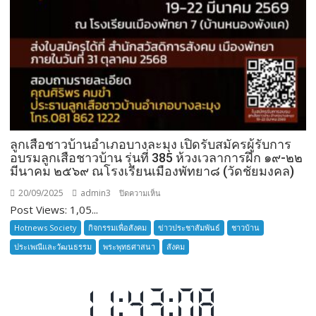
ลูกเสือชาวบ้านอำเภอบางละมุง เปิดรับสมัครผู้รับการ
อบรมลูกเสือชาวบ้าน รุ่นที่ 385 ห้วงเวลาการฝึก ๑๙-๒๒
มีนาคม ๒๕๖๙ ณโรงเรียนเมืองพัทยา๘ (วัดชัยมงคล)
20/09/2025
admin3
บน
ปิดความเห็น
Post Views: 1,05...
ลูก
เสือ
Hotnews Society
กิจกรรมเพื่อสังคม
ข่าวประชาสัมพันธ์
ชาวบ้าน
ชาว
ประเพณีและวัฒนธรรม
พระพุทธศาสนา
สังคม
บ้าน
อำเภอ
บางละมุง
เปิด