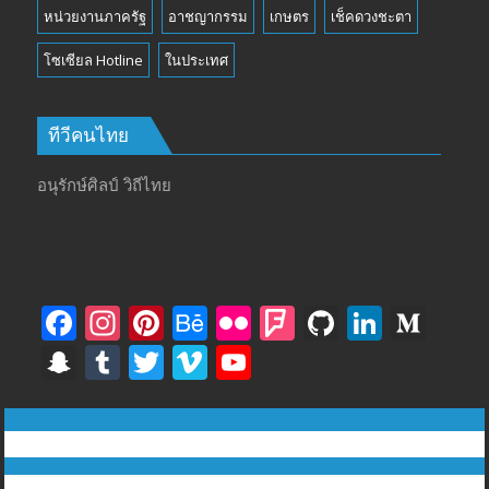
หน่วยงานภาครัฐ
อาชญากรรม
เกษตร
เช็คดวงชะตา
โซเซียล Hotline
ในประเทศ
ทีวีคนไทย
อนุรักษ์ศิลป์ วิถีไทย
F
In
Pi
B
Fli
F
Gi
Li
M
ac
st
nt
e
ck
o
t
n
e
S
T
T
Vi
Y
e
a
er
h
r
u
H
k
di
n
u
w
m
o
b
gr
e
a
rs
u
e
u
a
m
itt
e
u
ทีวีฅนไทย © tvkhonthai.com
o
a
st
n
q
b
dI
m
p
bl
er
o
T
Proudly powered by WordPress
|
Theme: DuperMag by
Acme