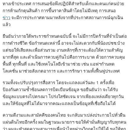
ทางเข้าประเทศ การเสนอข้อพึงปฏิบัติสำหรับเด็กและคนแก่คนป่วย
การห้ามกักตุนสินค้า การขึ้นราคาสินค้าโดยไม่มีเหตุ การเสนอ
ข่าว
จะมีการประกาศตามมาหลังจากที่ประกาศสถานการณ์ฉุกเฉิน
แล้ว
ยืนยันว่าภายใต้พระราชกำหนดฉบับนี้ จะไม่มีการปิดร้านที่จำเป็นต่อ
การดำรงชีวิต ข้อกำหนดเหล่านี้ อาจจะไม่สะดวกกับพี่น้องปชช.บ้าง
แต่ขอให้เสียสละเพื่อส่วนรวม งานหลักๆที่เราจะต้องให้ความสำคัญ
มากที่สุด และดำเนินการควบคู่กันไปคือการระบาด ด้วยการควบคุม
พื้นที่ ทุกพื้นที่ และใช้เทคโนโลยีเข้ามาช่วย เช่น แอฟฯกำนหด
โลเคชั่น มาช่วยสังเกตอาการ และการรักษา รวมทั้งฟื้นฟูประเทศ
รวมท้้งจะปรับปรุงการสื่อสาร โดยจะแถลงแค่วันละ 1 ครั้งเพื่อ
ป้องกันความซ้ำซ้อนลดการบิดเบือนข้อมูล ขอยืนยันว่า จะได้รับ
ข้อมูลแบบตรงไปตรงมา โปร่งใสชัดเจน จากเพียงแหล่งเดียวทุกวัน
และให้ข้อมูลที่ไม่ได้มาจากคณะแถลงเป็นข้อมูลที่เชื่อถือไม่ได้
ความดีงามและสามัคคีของคนไทย จะกลับมาเปล่งประกายไปทั่วผืน
แผ่นดินไทยอีกครั้ง ผมในฐานนะนายกฯ ขอให้คำมั่นสัญญากับทุกคน
ว่า ผมจะทำสุดความสามารถเพื่อนำไทยผ่านวิกฤตไปให้ได้ ขอให้ทุก