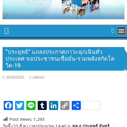
“ประยุทธ์” แถลงประกาศภาวะฉุกเฉินทั่ว
ประเทศ ขอประชาชนเชื่อมั่น-รวมพลังสกัดโค
วิด-19
25/03/2020
admin1
F
T
Li
T
Li
C
S
ac
w
n
u
n
o
h
Post Views:
1,293
e
itt
e
m
k
p
ar
วันนี้ (25 มี.ค.) เวลาประมาณ 14:40 น.
พล.อ.ประยุทธ์ จันทร์