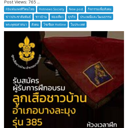
Post Views: 765 ...
อยาก
เล่า
FBแฟนเพจทีวีคนไทย
Hotnews Society
New post
กิจกรรมเพื่อสังคม
ตำนาน
ข่าวประชาสัมพันธ์
ชาวบ้าน
ท่องเที่ยว
ธุรกิจ
ประเพณีและวัฒนธรรม
เมือง
พระพุทธศาสนา
สังคม
โซเซียล Hotline
ในประเทศ
โบราณ
สมุทรปราการ