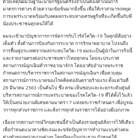
ด้วยเหตุนี้ผมในฐานะนายกรัฐมนตรีจึงจำเป็นต้องดำเนินการ
มาตรการต่างๆ ด้วยความเข้มข้นมากยิ่งขึ้น เพื่อให้เราสามารถหยุด
การแพร่ระบาดพร้อมกับลดผลกระทบทางเศรษฐกิจที่จะเกิดขึ้นกับพี่
น้องประชาชนทุกคนให้ได้
ผมจะเข้ามาบัญชาการการจัดการกับไวรัสโควิด-19 ในทุกมิติอย่าง
เต็มตัว ทั้งด้านการป้องกันการระบาด การรักษาพยาบาล ไปจนถึง
การฟื้นฟูประเทศจากผลกระทบโควิด-19 ผมจะเป็นผู้นำในภารกิจนี้
และรายงานตรงต่อประชาชนชาวไทยทุกคน โดยจะประกาศ
สถานการณ์ฉุกเฉินทั่วราชอาณาจักร โดยอาศัยอำนาจพระราช
กำหนดการบริหารราชการในสถานการณ์ฉุกเฉินฯ เพื่อควบคุม
สถานการณ์การระบาดของโรคติดต่ออันตรายร้ายแรง ตั้งแต่วันที่
26 มีนาคม 2563 เป็นต้นไป ซึ่ง ครม.เห็นชอบและจะยกระดับศูนย์
บริหารสถานการณ์การแพร่ระบาดของโรคโควิด-19 ที่ได้ตั้งไว้แล้ว
ให้เป็นหน่วยงานพิเศษตามมาตรา 7 แห่งพระราชกำหนดฯ เพื่อบูรณ
าการทุกส่วนราชการ และสั่งการทุกส่วนราชการได้อย่างมีเอกภาพ
เนื่องจากสถานการณ์วิกฤตเช่นนี้จำเป็นต้องรวมศูนย์สั่งการไว้ที่เดียว
เพื่อกำหนดแนวทางชัดเจนและขจัดปัญหาการทำงานแบบต่างคน
ต่างทำของหน่วยงานต่างๆ โดยมีผมเป็นประธาน กำหนดให้