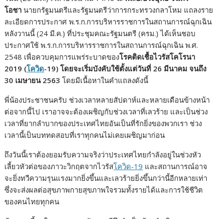
b
er
bl
e
y
e
โอชา
นายกรัฐมนตรีและรัฐมนตรีว่าการกระทรวงกลาโหม แถลงราย
o
r
dI
Li
ละเอียดการประกาศ พ.ร.ก.การบริหารราชการในสถานการณ์ฉุกเฉิน
หลังวานนี้ (24 มี.ค.) ที่ประชุมคณะรัฐมนตรี (ครม.) ได้เห็นชอบ
o
n
n
ประกาศใช้ พ.ร.ก.การบริหารราชการในสถานการณ์ฉุกเฉิน พ.ศ.
k
k
2548 เพื่อควบคุมการแพร่ระบาดของ
โรคติดเชื้อไวรัสโคโรนา
2019 (
โควิด
-19)
โดยจะเริ่มบังคับใช้ตั้งแต่วันที่ 26 มีนาคม จนถึง
30 เมษายน 2563
โดยมีเนื้อหาในคำแถลงดังนี้
พี่น้องประชาชนครับ ช่วงเวลาหลายสัปดาห์และหลายเดือนข้างหน้า
ต่อจากนี้ไป เราอาจจะต้องเผชิญกับช่วงเวลาที่เลวร้าย และเป็นช่วง
เวลาที่ยากลำบากของประเทศไทยอันเป็นที่รักยิ่งของพวกเรา ช่วง
เวลานี้เป็นบททดสอบที่เราทุกคนไม่เคยเผชิญมาก่อน
ถึงวันนี้เราต้องยอมรับความจริงว่าประเทศไทยกำลังอยู่ในช่วงหัว
เลี้ยวหัวต่อของภาวะวิกฤตจากไวรัส
โควิด-19
และสถานการณ์อาจ
จะยิ่งทวีความรุนแรงมากยิ่งขึ้นและเลวร้ายยิ่งขึ้นกว่านี้อีกหลายเท่า
ซึ่งจะส่งผลต่อสุขภาพกายสุขภาพใจรวมทั้งรายได้และการใช้ชีวิต
ของคนไทยทุกคน