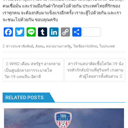
คนเชื่อมั่น และร่วมมือกันฝ่าวิกฤตไปด้วยกัน ประเทศไทยที่รักของ
เราทุกคน จะต้องกลับมาแข็งแรงอีกครั้ง เราจะสู้ไปด้วยกัน และเรา
จะชนะไปด้วยกัน ขอบคุณครับ
F
T
Li
T
Li
C
S
ac
w
n
u
n
o
h
,
,
,
,
ข่าวประชาสัมพันธ์
สังคม
หน่วยงานภาครัฐ
โซเซียล Hotline
ในประเทศ
e
itt
e
m
k
p
ar
b
er
bl
e
y
e
แนะแนว
WHO เตือน สหรัฐฯ อาจกลาย
สาวร้านสปาติดเชื้อโควิด-19 นั่ง
o
r
dI
Li
เรื่อง
รถทัวร์กลับบ้านที่สุรินทร์ เร่งตาม
เป็นศูนย์กลางการระบาดโค
o
n
n
ตัวผู้โดยสารทั้งคันด่วน
วิด-19 แทนจีน-อิตาลี
k
k
RELATED POSTS