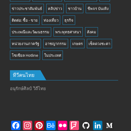
ข่าวประชาสัมพันธ์
คลิปข่าว
ชาวบ้าน
ชีพจร บันเทิง
ติดต่อ: ซื้อ - ขาย
ท่องเที่ยว
ธุรกิจ
ประเพณีและวัฒนธรรม
พระพุทธศาสนา
สังคม
หน่วยงานภาครัฐ
อาชญากรรม
เกษตร
เช็คดวงชะตา
โซเซียล Hotline
ในประเทศ
ทีวีคนไทย
อนุรักษ์ศิลป์ วิถีไทย
F
In
Pi
B
Fli
F
Gi
Li
M