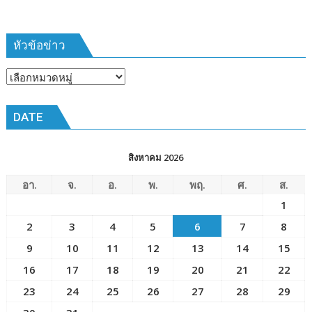
ฝึก
๑๙-๒๒
มีนาคม
หัวข้อข่าว
๒๕๖๙
ณ
หัวข้อ
โรงเรียน
ข่าว
เมือง
DATE
พัทยา๘
(วัด
ชัยมงคล)
สิงหาคม 2026
อา.
จ.
อ.
พ.
พฤ.
ศ.
ส.
1
2
3
4
5
6
7
8
9
10
11
12
13
14
15
16
17
18
19
20
21
22
23
24
25
26
27
28
29