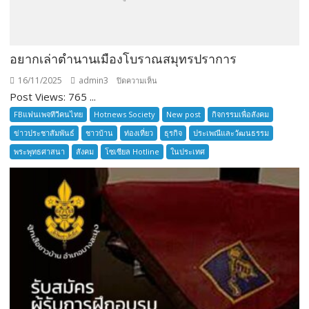
อยากเล่าตำนานเมืองโบราณสมุทรปราการ
16/11/2025
admin3
บน
ปิดความเห็น
Post Views: 765 ...
อยาก
เล่า
FBแฟนเพจทีวีคนไทย
Hotnews Society
New post
กิจกรรมเพื่อสังคม
ตำนาน
ข่าวประชาสัมพันธ์
ชาวบ้าน
ท่องเที่ยว
ธุรกิจ
ประเพณีและวัฒนธรรม
เมือง
พระพุทธศาสนา
สังคม
โซเซียล Hotline
ในประเทศ
โบราณ
สมุทรปราการ