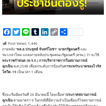
F
T
Li
T
Li
C
S
ac
w
n
u
n
o
h
Post Views:
1,446
e
itt
e
m
k
p
ar
ภายหลัง “
พล.อ.ประยุทธ์ จันทร์โอชา
”
นายกรัฐมนตรี
และ
b
er
bl
e
y
e
รมว.กลาโหม แถลงภายหลังประชุมคณะรัฐมนตรี (ครม.) ว่า จะใช้
o
r
dI
Li
พระราชกำหนด (พ.ร.ก.)
การบริหาราชการในสถานการณ์
ฉุกเฉิน
พ.ศ.2548 เพื่อยกระดับการป้องกัน
การแพร่ระบาดของไวรัส
o
n
n
โควิด-19
เป็นเวลา 1 เดือน
k
k
ซึ่งจะเริ่มมีผลวันที่ 26 มีนาคมนี้ โดยเนื้อหา
ประกาศสถานการณ์
ฉุกเฉิน
ตามมาตรา 9 ในกรณีที่มีความจำเป็นเพื่อแก้ไขสถานการณ์
ฉุกเฉินให้ยุติลงได้โดยเร็ว หรือป้องกันมิให้เกิดเหตุการณ์ร้ายแรง