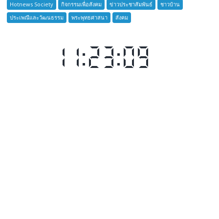
เสือ
Hotnews Society
กิจกรรมเพื่อสังคม
ข่าวประชาสัมพันธ์
ชาวบ้าน
ชาว
ประเพณีและวัฒนธรรม
พระพุทธศาสนา
สังคม
บ้าน
อำเภอ
บางละมุง
เปิด
รับ
สมัคร
ผู้รับ
การ
อบรม
ลูก
เสือ
ชาว
บ้าน
รุ่น
ที่
385
ห้วง
เวลา
การ