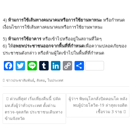
4)
ห้ามการใช้เส้นทางคมนาคมหรือการใช้ยานพาหนะ
หรือกำหนด
เงื่อนไขการใช้เส้นทางคมนาคมหรือการใช้ยานพาหนะ
5)
ห้ามการใช้อาคาร
หรือเข้าไปหรืออยู่ในสถานที่ใดๆ
6) ให้
อพยพประชาชนออกจากพื้นที่ที่กำหนด
เพื่อความปลอดภัยของ
ประชาชนดังกล่าว หรือห้ามผู้ใดเข้าไปในพื้นที่ที่กำหนด
F
T
Li
T
Li
C
S
ac
w
n
u
n
o
h
,
,
ข่าวประชาสัมพันธ์
สังคม
ในประเทศ
e
itt
e
m
k
p
ar
b
er
bl
e
y
e
แนะแนว
ด่วนที่สุด! เริ่มเที่ยงคืนนี้ ปลัด
ผู้ว่าฯ พิษณุโลกสั่งปิดคอนโด หลัง
o
r
dI
Li
เรื่อง
พบผู้ป่วยโควิด-19 ล่าสุดเจอติด
มท.สั่งผู้ว่าทั่วประเทศ ตั้งด่าน
o
n
n
เชื้อรวม 3 ราย
ตรวจ-จุดสกัด ประชาชนเดินทาง
ข้ามจังหวัด
k
k