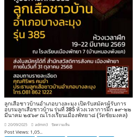
ลูกเสือชาวบ้านอำเภอบางละมุง เปิดรับสมัครผู้รับการ
อบรมลูกเสือชาวบ้าน รุ่นที่ 385 ห้วงเวลาการฝึก ๑๙-๒๒
มีนาคม ๒๕๖๙ ณโรงเรียนเมืองพัทยา๘ (วัดชัยมงคล)
20/09/2025
admin3
บน
ปิดความเห็น
Post Views: 1,05...
ลูก