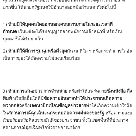
มากขึ้น ให้นายกรัฐมนตรีมีอำนาจออกข้อกำหนด ดังต่อไปนี้
1)
ห้ามมิให้บุคคลใดออกนอกเคหสถานภายในระยะเวลาที่
กำหนด
เว้นแต่จะได้รับอนุญาตจากพนักงานเจ้าหน้าที่ หรือเป็น
บุคคลซึ่งได้รับยกเว้น
2)
ห้ามมิให้มีการชุมนุมหรือมั่วสุม
กัน ณ ที่ใด ๆ หรือกระทำการใดอัน
เป็นการยุยงให้เกิดความไม่สงบเรียบร้อย
3)
ห้ามการเสนอข่าว การจำหน่าย
หรือทำให้แพร่หลายซึ่ง
หนังสือ สิ่ง
พิมพ์
หรือสื่ออื่นใดที่มี
ข้อความอันอาจทำให้ประชาชนเกิดความ
หวาดกลัว
หรือ
เจตนาบิดเบือนข้อมูลข่าวสาร
ทำให้เกิดความเข้าใจผิด
ใน
สถานการณ์ฉุกเฉิน
จน
กระทบต่อความมั่นคงของรัฐ
หรือความสงบ
เรียบร้อยหรือศีลธรรมอันดีของประชาชน ทั้งในเขตพื้นที่ที่ประกาศ
สถานการณ์ฉุกเฉินหรือทั่วราชอาณาจักร