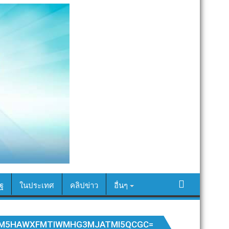
ฐ
ในประเทศ
คลิปข่าว
อื่นๆ
YM5HAWXFMTIWMHG3MJATMI5QCGC=