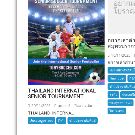
อยากเ
โบราณ
อยากเล่าต
สมุทรปราก
16/11/2025
อยากเล่าตำนาน
FBแฟนเพจทีวีคน
New post
กิจ
ข่าวประชาสัมพันธ
THAILAND INTERNATIONAL
ธุรกิจ
ประเพณี
SENIOR TOURNAMENT
พระพุทธศาสนา
29/11/2025
admin1
บน
ปิดความเห็น
ในประเทศ
THAILAND INTERNA...
THAILAND
INTERNATIONAL
Uncategorized
กีฬา
ข่าวประชาสัมพันธ์
SENIOR
TOURNAMENT