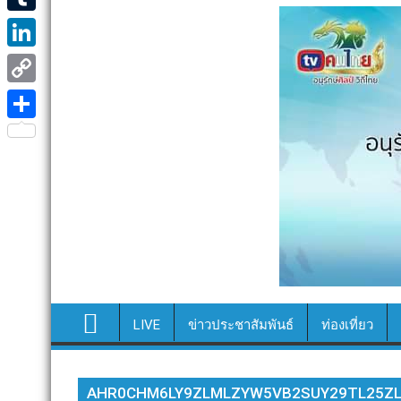
e
i
i
T
b
t
n
u
o
L
t
e
m
o
i
e
C
b
k
n
r
o
S
l
k
p
h
r
e
y
a
d
L
r
I
i
e
n
n
k
LIVE
ข่าวประชาสัมพันธ์
ท่องเที่ยว
AHR0CHM6LY9ZLMLZYW5VB2SUY29TL25