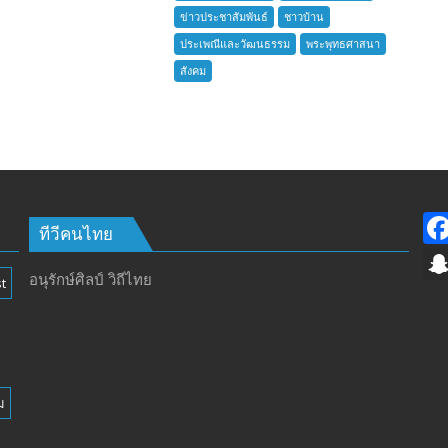
ชาว
ข่าวประชาสัมพันธ์
ชาวบ้าน
บ้าน
ประเพณีและวัฒนธรรม
พระพุทธศาสนา
อำเภอ
สังคม
บางละมุง
เปิด
รับ
สมัคร
ผู้รับ
การ
อบรม
ลูก
ทีวีคนไทย
เสือ
ชาว
อนุรักษ์ศิลป์ วิถีไทย
t
บ้าน
รุ่น
ที่
385
ห้วง
ม
เวลา
การ
ฝึก