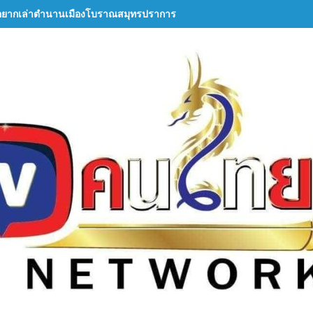
อยากเล่าตำนานเมืองโบราณสมุทรปราการ