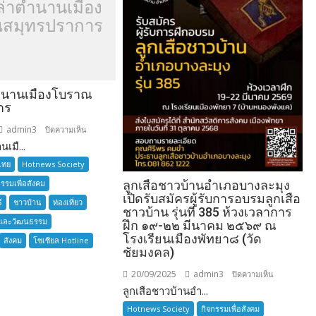
ล่าตำนานเมือง
สมุทรปราการ
ำนานเมืองโบราณ
าร
admin3
บน
ปิดความเห็น
เมื...
อยาก
เล่า
ไทย
Hotnews Society
ตำนาน
กรรมเพื่อสังคม
ลูกเสือชาวบ้านอำเภอบางละมุง
เมือง
เปิดรับสมัครผู้รับการอบรมลูกเสือ
์
ชาวบ้าน
ท่องเที่ยว
โบราณ
ชาวบ้าน รุ่นที่ 385 ห้วงเวลาการ
และวัฒนธรรม
สมุทรปราการ
ฝึก ๑๙-๒๒ มีนาคม ๒๕๖๙ ณ
โรงเรียนเมืองพัทยา๘ (วัด
สังคม
โซเซียล Hotline
ชัยมงคล)
20/09/2025
admin3
บน
ปิดความเห็น
ลูกเสือชาวบ้านอำ...
ลูก
เสือ
Hotnews Society
กิจกรรมเพื่อสังคม