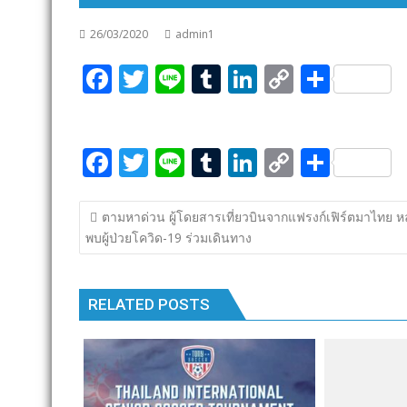
26/03/2020
admin1
F
T
Li
T
Li
C
S
ac
w
n
u
n
o
h
e
itt
e
m
k
p
ar
F
T
Li
T
Li
C
S
b
er
bl
e
y
e
ac
w
n
u
n
o
h
o
r
dI
Li
แนะแนว
e
itt
e
m
k
p
ar
o
n
n
ตามหาด่วน ผู้โดยสารเที่ยวบินจากแฟรงก์เฟิร์ตมาไทย หล
เรื่อง
พบผู้ป่วยโควิด-19 ร่วมเดินทาง
b
er
bl
e
y
e
k
k
o
r
dI
Li
o
n
n
RELATED POSTS
k
k