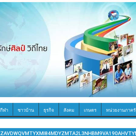
กีฬา
ชาวบ้าน
ธุรกิจ
สังคม
เกษตร
หน่วยงานภาครั
ZLZAVDWQVMTYXMI84MDYZMTA2L3NHBM9VA190AHVT