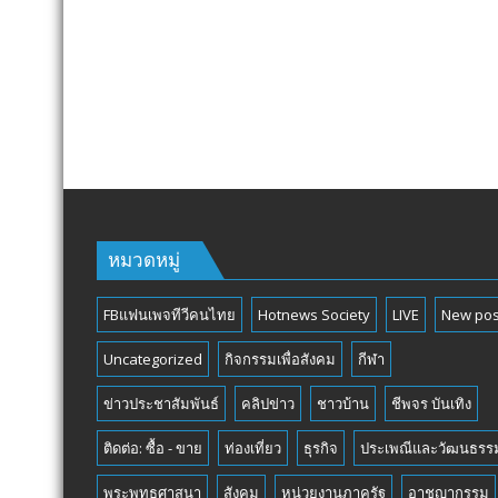
หมวดหมู่
FBแฟนเพจทีวีคนไทย
Hotnews Society
LIVE
New pos
Uncategorized
กิจกรรมเพื่อสังคม
กีฬา
ข่าวประชาสัมพันธ์
คลิปข่าว
ชาวบ้าน
ชีพจร บันเทิง
ติดต่อ: ซื้อ - ขาย
ท่องเที่ยว
ธุรกิจ
ประเพณีและวัฒนธรร
พระพุทธศาสนา
สังคม
หน่วยงานภาครัฐ
อาชญากรรม